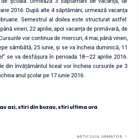
i de școală. Urmează 3 săptămâni de vacanță, iar
nuarie 2016. După alte 4 săptămâni, urmează vacanța
bruarie. Semestrul al doilea este structurat astfel:
 până vineri, 22 aprilie, apoi vacanța de primăvară, de
Cursurile vor continua de miercuri, 4 mai, până vineri,
epe sâmbătă, 25 iunie, și se va încheia duminică, 11
l” se va desfășura în perioada 18—22 aprilie 2016.
le din învățământul liceal vor încheia cursurile pe 3
încheia anul școlar pe 17 iunie 2016.
zau azi
,
stiri din buzau
,
stiri ultima ora
ARTICOLUL URMĂTOR