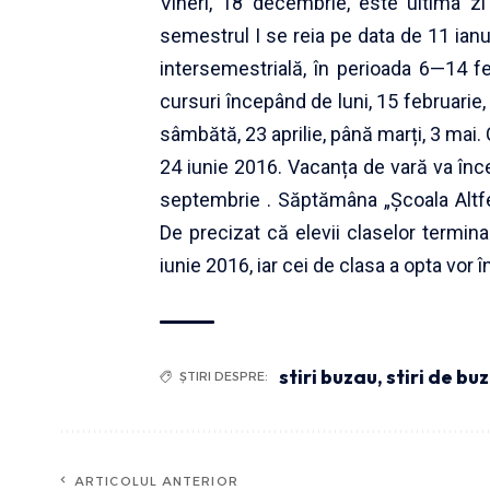
Vineri, 18 decembrie, este ultima z
semestrul I se reia pe data de 11 ia
intersemestrială, în perioada 6—14 fe
cursuri începând de luni, 15 februarie,
sâmbătă, 23 aprilie, până marți, 3 mai. 
24 iunie 2016. Vacanța de vară va înc
septembrie . Săptămâna „Școala Altfe
De precizat că elevii claselor termina
iunie 2016, iar cei de clasa a opta vor 
stiri buzau
,
stiri de bu
ȘTIRI DESPRE:
ARTICOLUL ANTERIOR