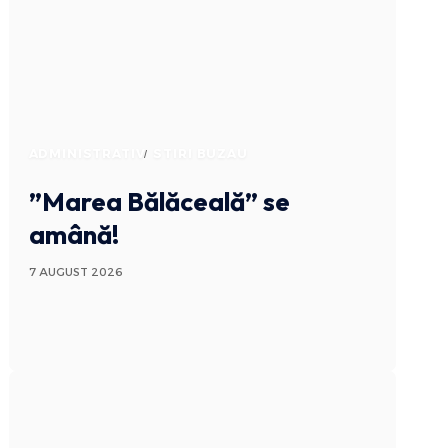
ADMINISTRATIV
STIRI BUZAU
”Marea Bălăceală” se
amână!
7 AUGUST 2026