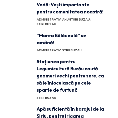
Vodă: Vești importante
pentru comunitatea noastră!
ADMINISTRATIV
ANUNTURI BUZAU
STIRI BUZAU
”Marea Bălăceală” se
amână!
ADMINISTRATIV
STIRI BUZAU
Stațiunea pentru
Legumicultură Buzău caută
geamuri vechi pentru sere, ca
să le înlocuiască pe cele
sparte de furtuni!
STIRI BUZAU
Apă suficientă în barajul de la
Siriu, pentru irigarea