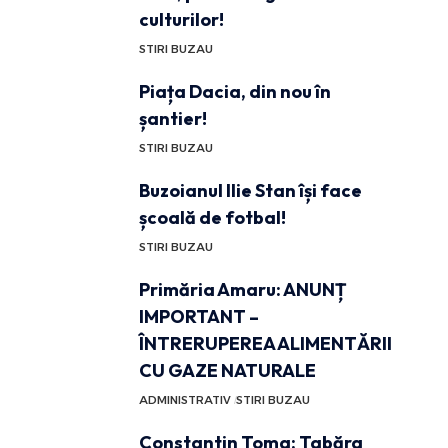
culturilor!
STIRI BUZAU
Piața Dacia, din nou în
șantier!
STIRI BUZAU
Buzoianul Ilie Stan își face
școală de fotbal!
STIRI BUZAU
Primăria Amaru: ANUNȚ
IMPORTANT –
ÎNTRERUPEREA ALIMENTĂRII
CU GAZE NATURALE
ADMINISTRATIV
STIRI BUZAU
Constantin Toma: Tabăra