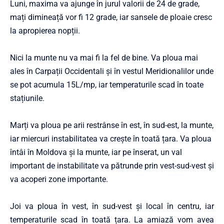
Luni, maxima va ajunge în jurul valorii de 24 de grade,
mați dimineață vor fi 12 grade, iar sansele de ploaie cresc
la apropierea nopții.
Nici la munte nu va mai fi la fel de bine. Va ploua mai
ales în Carpații Occidentali și în vestul Meridionalilor unde
se pot acumula 15L/mp, iar temperaturile scad în toate
stațiunile.
Marți va ploua pe arii restrânse în est, în sud-est, la munte,
iar miercuri instabilitatea va crește în toată țara. Va ploua
întâi în Moldova și la munte, iar pe înserat, un val
important de instabilitate va pătrunde prin vest-sud-vest și
va acoperi zone importante.
Joi va ploua în vest, în sud-vest și local în centru, iar
temperaturile scad în toată țara. La amiază vom avea