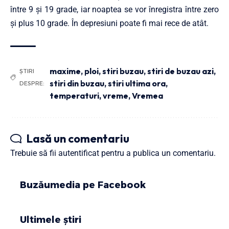
între 9 și 19 grade, iar noaptea se vor înregistra între zero
și plus 10 grade. În depresiuni poate fi mai rece de atât.
maxime
,
ploi
,
stiri buzau
,
stiri de buzau azi
,
ȘTIRI
stiri din buzau
,
stiri ultima ora
,
DESPRE:
temperaturi
,
vreme
,
Vremea
Lasă un comentariu
Trebuie să fii
autentificat
pentru a publica un comentariu.
Buzăumedia pe Facebook
Ultimele știri