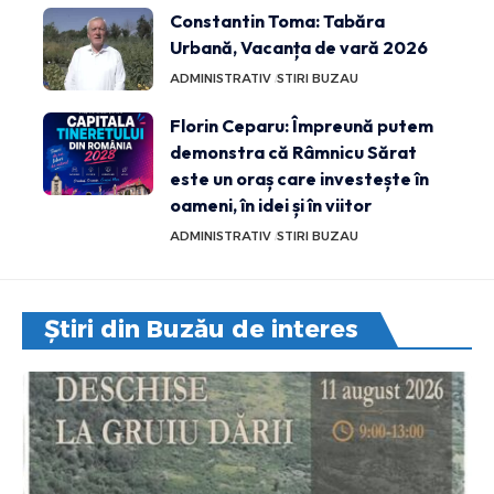
Constantin Toma: Tabăra
Urbană, Vacanța de vară 2026
ADMINISTRATIV
STIRI BUZAU
Florin Ceparu: Împreună putem
demonstra că Râmnicu Sărat
este un oraș care investește în
oameni, în idei și în viitor
ADMINISTRATIV
STIRI BUZAU
Știri din Buzău de interes