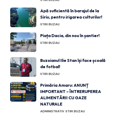
STIRI BUZAU
Apă suficientă în barajul de la
Siriu, pentru irigarea culturilor!
STIRI BUZAU
Piața Dacia, din nou în șantier!
STIRI BUZAU
Buzoianul Ilie Stan își face școală
de fotbal!
STIRI BUZAU
Primăria Amaru: ANUNȚ
IMPORTANT – ÎNTRERUPEREA
ALIMENTĂRII CU GAZE
NATURALE
ADMINISTRATIV
STIRI BUZAU