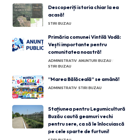
Descoperiți istoria chiar la ea
acasă!
STIRI BUZAU
Primăria comunei Vintilă Vodă:
Vești importante pentru
comunitatea noastră!
ADMINISTRATIV
ANUNTURI BUZAU
STIRI BUZAU
”Marea Bălăceală” se amână!
ADMINISTRATIV
STIRI BUZAU
Stațiunea pentru Legumicultură
Buzău caută geamuri vechi
pentru sere, ca să le înlocuiască
pe cele sparte de furtuni!