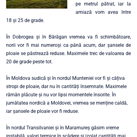
pe metrul pătrat, iar la
amiază vom avea între
18 și 25 de grade.
În Dobrogea și în Bărăgan vremea va fi schimbătoare,
norii vor fi mai numeroși ca până acum, dar șansele de
ploaie se păstrează reduse. Maximele trec de valoarea de
20 de grade peste tot.
În Moldova sudică și în nordul Munteniei vor fi și câțiva
stropi de ploaie, dar nu în cantități însemnate. Maximele
rămân plăcute și nu vor lipsi momentele însorite. În
jumătatea nordică a Moldovei, vremea se menține caldă,
iar șansele de ploaie vor fi reduse.
În nordul Transilvaniei și în Maramureș găsim vreme
instabilă, valori termice în scădere și izolat cantități mai