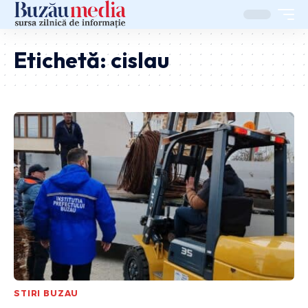
Etichetă:
cislau
STIRI BUZAU