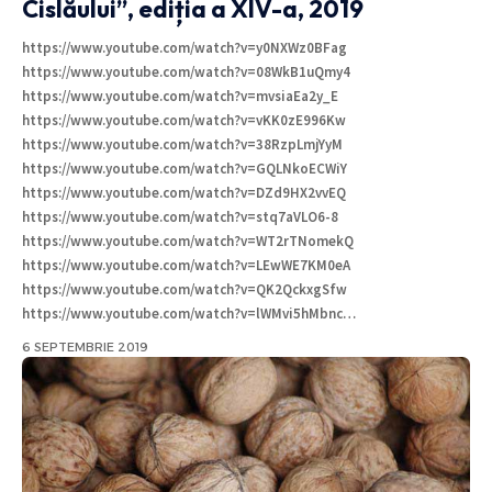
Cislăului”, ediția a XIV-a, 2019
https://www.youtube.com/watch?v=y0NXWz0BFag
https://www.youtube.com/watch?v=08WkB1uQmy4
https://www.youtube.com/watch?v=mvsiaEa2y_E
https://www.youtube.com/watch?v=vKK0zE996Kw
https://www.youtube.com/watch?v=38RzpLmjYyM
https://www.youtube.com/watch?v=GQLNkoECWiY
https://www.youtube.com/watch?v=DZd9HX2vvEQ
https://www.youtube.com/watch?v=stq7aVLO6-8
https://www.youtube.com/watch?v=WT2rTNomekQ
https://www.youtube.com/watch?v=LEwWE7KM0eA
https://www.youtube.com/watch?v=QK2QckxgSfw
https://www.youtube.com/watch?v=lWMvi5hMbnc
…
6 SEPTEMBRIE 2019