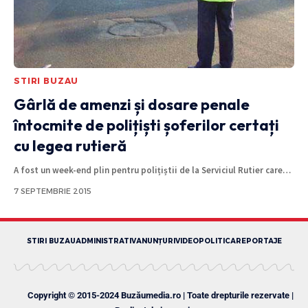
STIRI BUZAU
Gârlă de amenzi și dosare penale
întocmite de polițiști șoferilor certați
cu legea rutieră
A fost un week-end plin pentru polițiștii de la Serviciul Rutier care
…
7 SEPTEMBRIE 2015
STIRI BUZAU
ADMINISTRATIV
ANUNȚURI
VIDEO
POLITICA
REPORTAJE
Copyright © 2015-2024 Buzăumedia.ro | Toate drepturile rezervate |