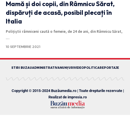
Mamă și doi copii, din Râmnicu Sărat,
dispăruți de acasă, posibil plecați în
Italia
Polițiștii râmniceni caută o femeie, de 24 de ani, din Râmnicu Sărat,
…
10 SEPTEMBRIE 2021
STIRI BUZAU
ADMINISTRATIV
ANUNȚURI
VIDEO
POLITICA
REPORTAJE
Copyright © 2015-2024 Buzăumedia.ro | Toate drepturile rezervate |
Realizat de
impresia.ro