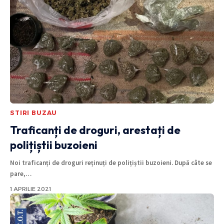
STIRI BUZAU
Traficanți de droguri, arestați de
polițiștii buzoieni
Noi traficanți de droguri reținuți de polițiștii buzoieni. După câte se
pare,
…
1 APRILIE 2021