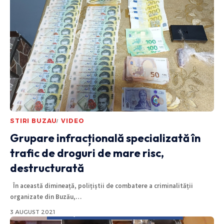
STIRI BUZAU
VIDEO
Grupare infracțională specializată în
trafic de droguri de mare risc,
destructurată
În această dimineață, polițiștii de combatere a criminalității
organizate din Buzău,
…
3 AUGUST 2021