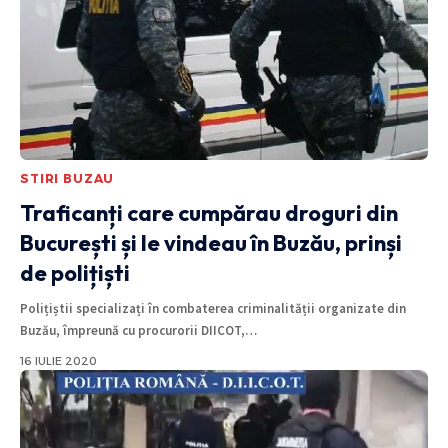
STIRI BUZAU
Traficanți care cumpărau droguri din
București și le vindeau în Buzău, prinși
de polițiști
Polițiștii specializați în combaterea criminalității organizate din
Buzău, împreună cu procurorii DIICOT,
…
16 IULIE 2020