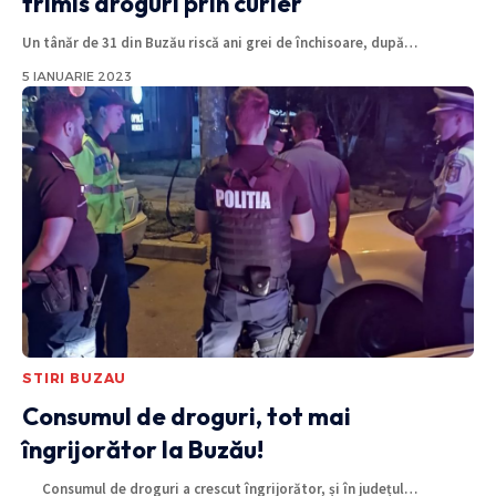
trimis droguri prin curier
Un tânăr de 31 din Buzău riscă ani grei de închisoare, după
…
5 IANUARIE 2023
STIRI BUZAU
Consumul de droguri, tot mai
îngrijorător la Buzău!
Consumul de droguri a crescut îngrijorător, și în județul
…