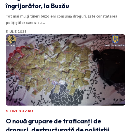
îngrijorător, la Buzău
Tot mai mulți tineri buzoieni consumă droguri. Este constatarea
polițiștilor care s-au
…
5 IULIE 2023
STIRI BUZAU
O nouă grupare de traficanți de
droguri, destructurată de polițiștii