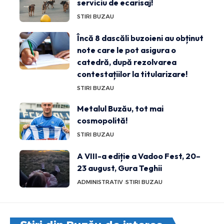
serviciu de ecarisaj!
STIRI BUZAU
Încă 8 dascăli buzoieni au obținut
note care le pot asigura o
catedră, după rezolvarea
contestațiilor la titularizare!
STIRI BUZAU
Metalul Buzău, tot mai
cosmopolită!
STIRI BUZAU
A VIII-a ediție a Vadoo Fest, 20–
23 august, Gura Teghii
ADMINISTRATIV
STIRI BUZAU