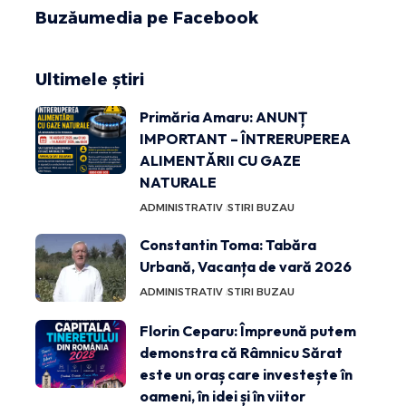
Buzăumedia pe Facebook
Ultimele știri
Primăria Amaru: ANUNȚ
IMPORTANT – ÎNTRERUPEREA
ALIMENTĂRII CU GAZE
NATURALE
ADMINISTRATIV
STIRI BUZAU
Constantin Toma: Tabăra
Urbană, Vacanța de vară 2026
ADMINISTRATIV
STIRI BUZAU
Florin Ceparu: Împreună putem
demonstra că Râmnicu Sărat
este un oraș care investește în
oameni, în idei și în viitor