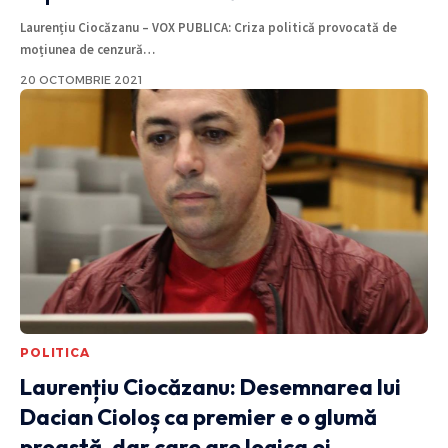
Laurențiu Ciocăzanu – VOX PUBLICA: Criza politică provocată de
moțiunea de cenzură
…
20 OCTOMBRIE 2021
POLITICA
Laurențiu Ciocăzanu: Desemnarea lui
Dacian Cioloș ca premier e o glumă
proastă, dar care are logica ei