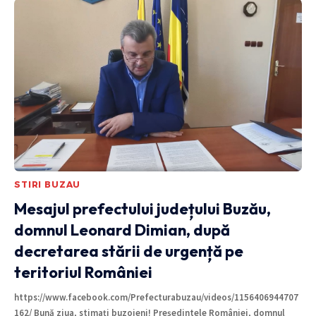
STIRI BUZAU
Mesajul prefectului județului Buzău,
domnul Leonard Dimian, după
decretarea stării de urgență pe
teritoriul României
https://www.facebook.com/Prefecturabuzau/videos/1156406944707
162/ Bună ziua, stimați buzoieni! Președintele României, domnul