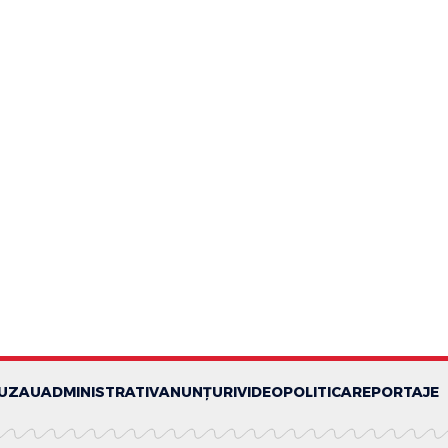
BUZAU
ADMINISTRATIV
ANUNȚURI
VIDEO
POLITICA
REPORTAJE