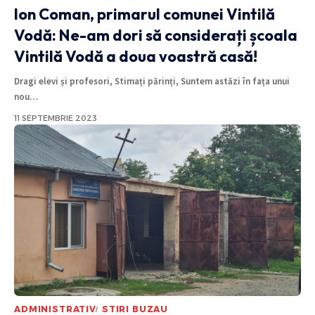
Ion Coman, primarul comunei Vintilă
Vodă: Ne-am dori să considerați școala
Vintilă Vodă a doua voastră casă!
Dragi elevi și profesori, Stimați părinți, Suntem astăzi în fața unui
nou
…
11 SEPTEMBRIE 2023
ADMINISTRATIV
STIRI BUZAU