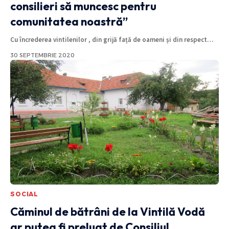
consilieri să muncesc pentru
comunitatea noastră”
Cu încrederea vintilenilor , din grijă față de oameni și din respect
…
30 SEPTEMBRIE 2020
SOCIAL
Căminul de bătrâni de la Vintilă Vodă
ar putea fi preluat de Consiliul