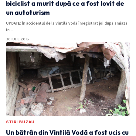
biciclist a murit după ce a fost lovit de
un autoturism
UPDATE: În accidentul de la Vintilă Vodă înregistrat joi după amiază
în
…
30 IULIE 2015
STIRI BUZAU
Un bătrân din Vintilă Vodă a fost ucis cu