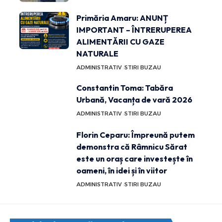
Primăria Amaru: ANUNȚ
IMPORTANT – ÎNTRERUPEREA
ALIMENTĂRII CU GAZE
NATURALE
ADMINISTRATIV
STIRI BUZAU
Constantin Toma: Tabăra
Urbană, Vacanța de vară 2026
ADMINISTRATIV
STIRI BUZAU
Florin Ceparu: Împreună putem
demonstra că Râmnicu Sărat
este un oraș care investește în
oameni, în idei și în viitor
ADMINISTRATIV
STIRI BUZAU