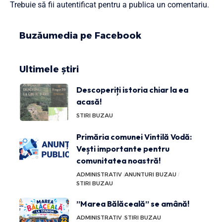
Trebuie să fii
autentificat
pentru a publica un comentariu.
Buzăumedia pe Facebook
Ultimele știri
Descoperiți istoria chiar la ea
acasă!
STIRI BUZAU
Primăria comunei Vintilă Vodă:
Vești importante pentru
comunitatea noastră!
ADMINISTRATIV
ANUNTURI BUZAU
STIRI BUZAU
”Marea Bălăceală” se amână!
ADMINISTRATIV
STIRI BUZAU