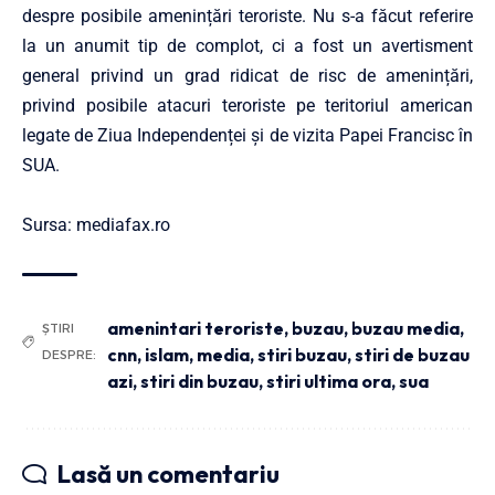
despre posibile amenințări teroriste. Nu s-a făcut referire
la un anumit tip de complot, ci a fost un avertisment
general privind un grad ridicat de risc de amenințări,
privind posibile atacuri teroriste pe teritoriul american
legate de Ziua Independenței și de vizita Papei Francisc în
SUA.
Sursa: mediafax.ro
amenintari teroriste
,
buzau
,
buzau media
,
ȘTIRI
cnn
,
islam
,
media
,
stiri buzau
,
stiri de buzau
DESPRE:
azi
,
stiri din buzau
,
stiri ultima ora
,
sua
Lasă un comentariu