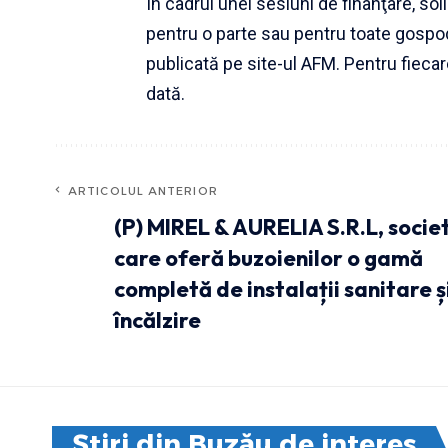
În cadrul unei sesiuni de finanţare, so
pentru o parte sau pentru toate gospodăr
publicată pe site-ul AFM. Pentru fieca
dată.
ARTICOLUL ANTERIOR
(P) MIREL & AURELIA S.R.L, soci
care oferă buzoienilor o gamă
completă de instalații sanitare ș
încălzire
Știri din Buzău de interes