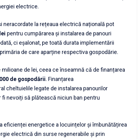
ergiei electrice.
și neracordate la rețeaua electrică națională pot
lei
pentru cumpărarea și instalarea de panouri
odată, ci eșalonat, pe toată durata implementării
e primăria de care aparține respectiva gospodărie.
milioane de lei, ceea ce înseamnă că de finanțarea
.000 de gospodării
. Finanțarea
al cheltuielile legate de instalarea panourilor
r fi nevoiți să plătească niciun ban pentru
 eficienței energetice a locuințelor și îmbunătățirea
ergie electrică din surse regenerabile și prin