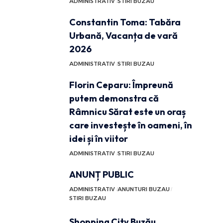
ADMINISTRATIV
STIRI BUZAU
Constantin Toma: Tabăra
Urbană, Vacanța de vară
2026
ADMINISTRATIV
STIRI BUZAU
Florin Ceparu: Împreună
putem demonstra că
Râmnicu Sărat este un oraș
care investește în oameni, în
idei și în viitor
ADMINISTRATIV
STIRI BUZAU
ANUNȚ PUBLIC
ADMINISTRATIV
ANUNTURI BUZAU
STIRI BUZAU
Shopping City Buzău