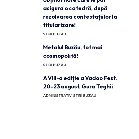
asigura o catedră, după
rezolvarea contestațiilor la
titularizare!
STIRI BUZAU
Metalul Buzău, tot mai
cosmopolită!
STIRI BUZAU
A VIII-a ediție a Vadoo Fest,
20–23 august, Gura Teghii
ADMINISTRATIV
STIRI BUZAU