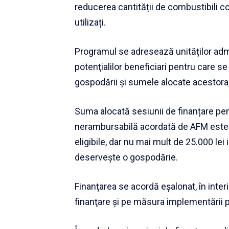
reducerea cantității de combustibili co
utilizați.
Programul se adresează unităților admin
potenţialilor beneficiari pentru care s
gospodării şi sumele alocate acestora,
Suma alocată sesiunii de finanțare pen
nerambursabilă acordată de AFM este î
eligibile, dar nu mai mult de 25.000 lei
deserveşte o gospodărie.
Finanţarea se acordă eşalonat, în interi
finanţare şi pe măsura implementării p