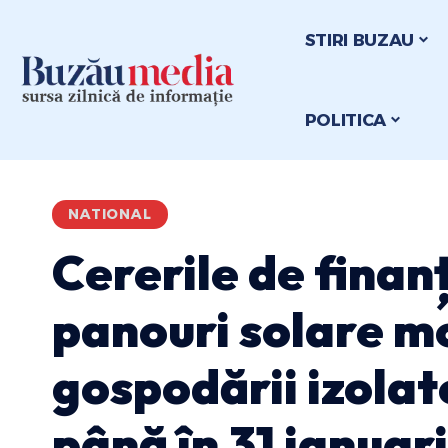
STIRI BUZAU
POLITICA
NATIONAL
Cererile de finan
panouri solare m
gospodării izolat
până în 31 ianuar