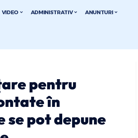
VIDEO
ADMINISTRATIV
ANUNTURI
țare pentru
ontate în
e se pot depune
ie