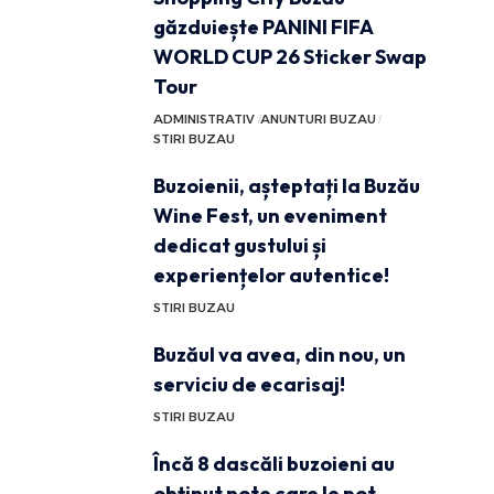
găzduiește PANINI FIFA
WORLD CUP 26 Sticker Swap
Tour
ADMINISTRATIV
ANUNTURI BUZAU
STIRI BUZAU
Buzoienii, așteptați la Buzău
Wine Fest, un eveniment
dedicat gustului și
experiențelor autentice!
STIRI BUZAU
Buzăul va avea, din nou, un
serviciu de ecarisaj!
STIRI BUZAU
Încă 8 dascăli buzoieni au
obținut note care le pot