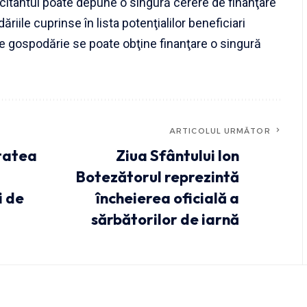
licitantul poate depune o singură cerere de finanţare
iile cuprinse în lista potenţialilor beneficiari
re gospodărie se poate obţine finanţare o singură
ARTICOLUL URMĂTOR
etatea
Ziua Sfântului Ion
Botezătorul reprezintă
i de
încheierea oficială a
sărbătorilor de iarnă