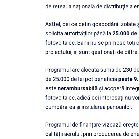
de reţeaua naţională de distribuţie a en
Astfel, cei ce dețin gospodării izolate 
solicita autorităților până la
25.000 de 
fotovoltaice. Banii nu se primesc toți 
proiectului, și sunt gestionați de cătr
Programul are alocată suma de 230 de 
de 25.000 de lei pot beneficia
peste 9
este
nerambursabilă
și acoperă integr
fotovoltaice, adică cei interesați nu vo
cumpărarea și instalarea panourilor.
Programul de finanțare vizează creștea
calității aerului, prin producerea de en