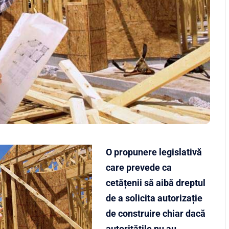
O propunere legislativă
care prevede ca
cetățenii să aibă dreptul
de a solicita autorizație
de construire chiar dacă
autoritățile nu au