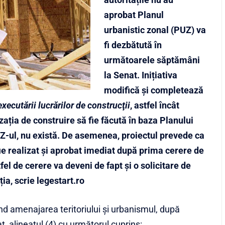
aprobat Planul
urbanistic zonal (PUZ) va
fi dezbătută în
următoarele săptămâni
la Senat. Inițiativa
modifică și completează
xecutării lucrărilor de construcţii
, astfel încât
zația de construire să fie făcută în baza Planului
UZ-ul, nu există. De asemenea, proiectul prevede ca
ie realizat și aprobat imediat după prima cerere de
tfel de cerere va deveni de fapt și o solicitare de
ia, scrie legestart.ro
ind amenajarea teritoriului şi urbanismul, după
t, alineatul (4) cu următorul cuprins: