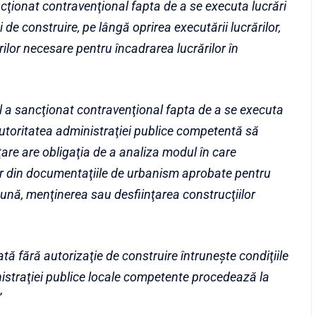
ncţionat contravenţional fapta de a se executa lucrări
 de construire, pe lângă oprirea executării lucrărilor,
ilor necesare pentru încadrarea lucrărilor în
rol a sancţionat contravenţional fapta de a se executa
 autoritatea administraţiei publice competentă să
ţare are obligaţia de a analiza modul în care
r din documentaţiile de urbanism aprobate pentru
ă, menţinerea sau desfiinţarea construcţiilor
zată fără autorizaţie de construire întruneşte condiţiile
nistraţiei publice locale competente procedează la
”