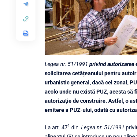
Legea nr. 51/1991
privind autorizarea e
solicitarea cetățeanului pentru autoir
urbanistic general, dacă cel zonal, P
acolo unde nu există PUZ, acesta să f
autorizație de construire. Astfel, o as
emitere a PUZ-ului, odată cu autorizaț
1
La art. 47
din
Legea nr. 51/1991
priv
alineatul (3) se introduce un nou alinea