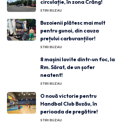
circulație, în zona Crâng!
STIRI BUZAU
Buzoienii plătesc mai mult
pentru gunoi, din cauza
prețului carburanților!
STIRI BUZAU
8 mașini lovite dintr-un foc, la
Rm. Sărat, de un șofer
neatent!
STIRI BUZAU
O nouă victorie pentru
Handbal Club Buzău, în
perioada de pregătire!
STIRI BUZAU