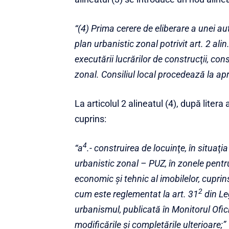
“(4) Prima cerere de eliberare a unei aut
plan urbanistic zonal potrivit art. 2 alin. 
executării lucrărilor de construcţii, co
zonal. Consiliul local procedează la apr
La articolul 2 alineatul (4), după litera 
cuprins:
4
“a
.- construirea de locuinţe, în situaţi
urbanistic zonal – PUZ, în zonele pentru
economic şi tehnic al imobilelor, cupri
2
cum este reglementat la art. 31
din Le
urbanismul, publicată în Monitorul Oficia
modificările şi completările ulterioare;”