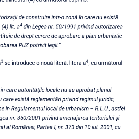
orizaţii de construire într-o zonă în care nu există
4
(4) lit. a
din Legea nr. 50/1991 privind autorizarea
nstituie de drept cerere de aprobare a plan urbanistic
obarea PUZ potrivit legii.”
3
4
a
se introduce o nouă literă, litera a
, cu următorul
a în care autorităţile locale nu au aprobat planul
 care există reglementări privind regimul juridic,
nse în Regulamentul local de urbanism – R.L.U., astfel
gea nr. 350/2001 privind amenajarea teritoriului şi
l al României, Partea I, nr. 373 din 10 iul. 2001, cu