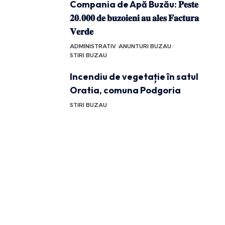
Compania de Apă Buzău: 𝐏𝐞𝐬𝐭𝐞
𝟐𝟎.𝟎𝟎𝟎 𝐝𝐞 𝐛𝐮𝐳𝐨𝐢𝐞𝐧𝐢 𝐚𝐮 𝐚𝐥𝐞𝐬 𝐅𝐚𝐜𝐭𝐮𝐫𝐚
𝐕𝐞𝐫𝐝𝐞
ADMINISTRATIV
ANUNTURI BUZAU
STIRI BUZAU
Incendiu de vegetație în satul
Oratia, comuna Podgoria
STIRI BUZAU