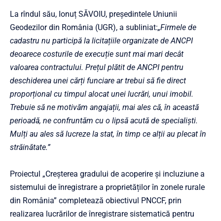
La rîndul său, Ionuț SĂVOIU, președintele Uniunii
Geodezilor din România (UGR), a subliniat:
„Firmele de
cadastru nu participă la licitațiile organizate de ANCPI
deoarece costurile de execuție sunt mai mari decât
valoarea contractului. Prețul plătit de ANCPI pentru
deschiderea unei cărți funciare ar trebui să fie direct
proporțional cu timpul alocat unei lucrări, unui imobil.
Trebuie să ne motivăm angajații, mai ales că, în această
perioadă, ne confruntăm cu o lipsă acută de specialiști.
Mulți au ales să lucreze la stat, în timp ce alții au plecat în
străinătate.”
Proiectul „Creșterea gradului de acoperire și incluziune a
sistemului de înregistrare a proprietăților în zonele rurale
din România” completează obiectivul PNCCF, prin
realizarea lucrărilor de înregistrare sistematică pentru