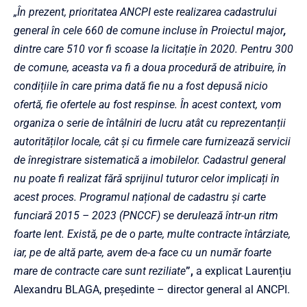
„În prezent, prioritatea ANCPI este realizarea cadastrului
general în cele 660 de comune incluse în Proiectul major
,
dintre care 510 vor fi scoase la licitație în 2020. Pentru 300
de comune, aceasta va fi a doua procedură de atribuire, în
condițiile în care prima dată fie nu a fost depusă nicio
ofertă, fie ofertele au fost respinse. În acest context, vom
organiza o serie de întâlniri de lucru atât cu reprezentanții
autorităților locale, cât și cu firmele care furnizează servicii
de înregistrare sistematică a imobilelor. Cadastrul general
nu poate fi realizat fără sprijinul tuturor celor implicați în
acest proces. Programul național de cadastru și carte
funciară 2015 – 2023 (PNCCF) se derulează într-un ritm
foarte lent. Există, pe de o parte, multe contracte întârziate,
iar, pe de altă parte, avem de-a face cu un număr foarte
mare de contracte care sunt reziliate
”
,
a explicat Laurențiu
Alexandru BLAGA, președinte – director general al ANCPI.