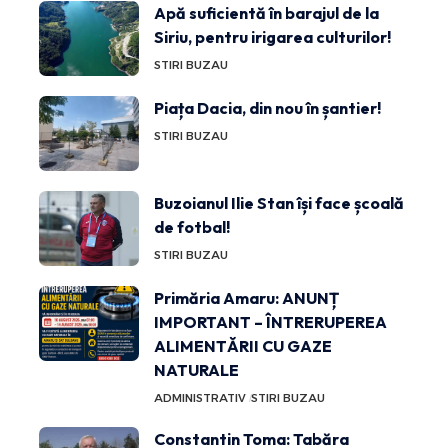
Apă suficientă în barajul de la
Siriu, pentru irigarea culturilor!
STIRI BUZAU
Piața Dacia, din nou în șantier!
STIRI BUZAU
Buzoianul Ilie Stan își face școală
de fotbal!
STIRI BUZAU
Primăria Amaru: ANUNȚ
IMPORTANT – ÎNTRERUPEREA
ALIMENTĂRII CU GAZE
NATURALE
ADMINISTRATIV
STIRI BUZAU
Constantin Toma: Tabăra