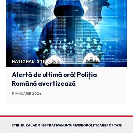
NATIONAL
STIRI BUZAU
Alertă de ultimă oră! Poliția
Română avertizează
5 IANUARIE 2024
STIRI BUZAU
ADMINISTRATIV
ANUNȚURI
VIDEO
POLITICA
REPORTAJE