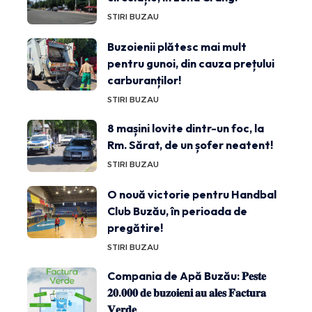
STIRI BUZAU
Buzoienii plătesc mai mult
pentru gunoi, din cauza prețului
carburanților!
STIRI BUZAU
8 mașini lovite dintr-un foc, la
Rm. Sărat, de un șofer neatent!
STIRI BUZAU
O nouă victorie pentru Handbal
Club Buzău, în perioada de
pregătire!
STIRI BUZAU
Compania de Apă Buzău: 𝐏𝐞𝐬𝐭𝐞
𝟐𝟎.𝟎𝟎𝟎 𝐝𝐞 𝐛𝐮𝐳𝐨𝐢𝐞𝐧𝐢 𝐚𝐮 𝐚𝐥𝐞𝐬 𝐅𝐚𝐜𝐭𝐮𝐫𝐚
𝐕𝐞𝐫𝐝𝐞