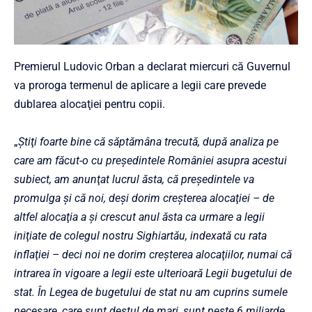
Premierul Ludovic Orban a declarat miercuri că Guvernul
va proroga termenul de aplicare a legii care prevede
dublarea alocaţiei pentru copii.
„
Ştiţi foarte bine că săptămâna trecută, după analiza pe
care am făcut-o cu preşedintele României asupra acestui
subiect, am anunţat lucrul ăsta, că preşedintele va
promulga şi că noi, deşi dorim creşterea alocaţiei – de
altfel alocaţia a şi crescut anul ăsta ca urmare a legii
iniţiate de colegul nostru Sighiartău, indexată cu rata
inflaţiei – deci noi ne dorim creşterea alocaţiilor, numai că
intrarea în vigoare a legii este ulterioară Legii bugetului de
stat. În Legea de bugetului de stat nu am cuprins sumele
necesare, care sunt destul de mari, sunt peste 6 miliarde