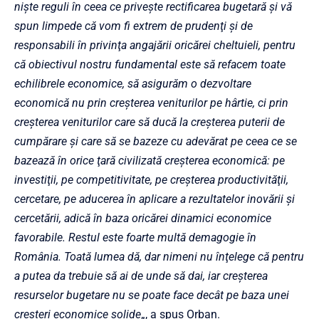
nişte reguli în ceea ce priveşte rectificarea bugetară şi vă
spun limpede că vom fi extrem de prudenţi şi de
responsabili în privinţa angajării oricărei cheltuieli, pentru
că obiectivul nostru fundamental este să refacem toate
echilibrele economice, să asigurăm o dezvoltare
economică nu prin creşterea veniturilor pe hârtie, ci prin
creşterea veniturilor care să ducă la creşterea puterii de
cumpărare şi care să se bazeze cu adevărat pe ceea ce se
bazează în orice ţară civilizată creşterea economică: pe
investiţii, pe competitivitate, pe creşterea productivităţii,
cercetare, pe aducerea în aplicare a rezultatelor inovării şi
cercetării, adică în baza oricărei dinamici economice
favorabile. Restul este foarte multă demagogie în
România. Toată lumea dă, dar nimeni nu înţelege că pentru
a putea da trebuie să ai de unde să dai, iar creşterea
resurselor bugetare nu se poate face decât pe baza unei
creşteri economice solide
„, a spus Orban.