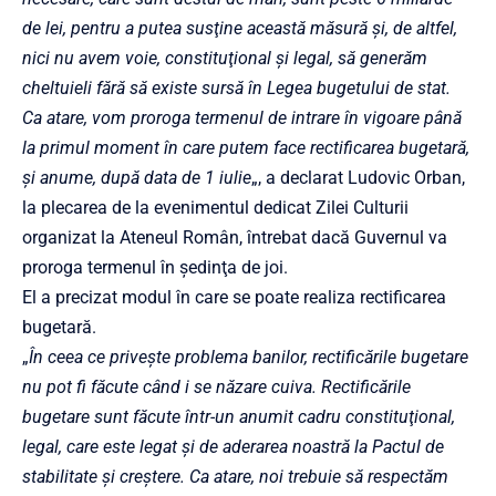
de lei, pentru a putea susţine această măsură şi, de altfel,
nici nu avem voie, constituţional şi legal, să generăm
cheltuieli fără să existe sursă în Legea bugetului de stat.
Ca atare, vom proroga termenul de intrare în vigoare până
la primul moment în care putem face rectificarea bugetară,
şi anume, după data de 1 iulie
„, a declarat Ludovic Orban,
la plecarea de la evenimentul dedicat Zilei Culturii
organizat la Ateneul Român, întrebat dacă Guvernul va
proroga termenul în şedinţa de joi.
El a precizat modul în care se poate realiza rectificarea
bugetară.
„
În ceea ce priveşte problema banilor, rectificările bugetare
nu pot fi făcute când i se năzare cuiva. Rectificările
bugetare sunt făcute într-un anumit cadru constituţional,
legal, care este legat şi de aderarea noastră la Pactul de
stabilitate şi creştere. Ca atare, noi trebuie să respectăm