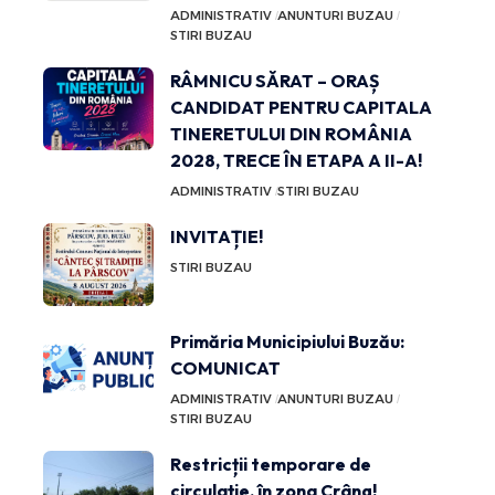
ADMINISTRATIV
ANUNTURI BUZAU
STIRI BUZAU
RÂMNICU SĂRAT – ORAȘ
CANDIDAT PENTRU CAPITALA
TINERETULUI DIN ROMÂNIA
2028, TRECE ÎN ETAPA A II-A!
ADMINISTRATIV
STIRI BUZAU
INVITAȚIE!
STIRI BUZAU
Primăria Municipiului Buzău:
COMUNICAT
ADMINISTRATIV
ANUNTURI BUZAU
STIRI BUZAU
Restricții temporare de
circulație, în zona Crâng!