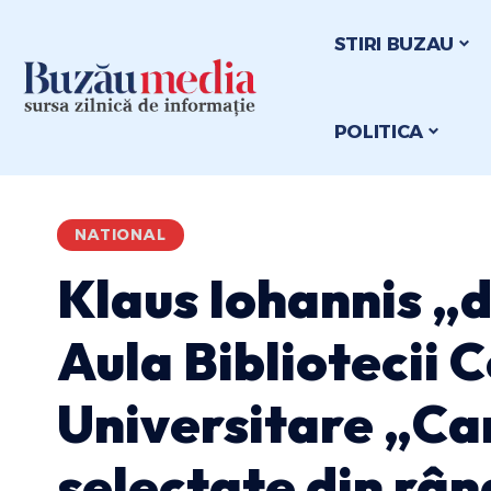
STIRI BUZAU
POLITICA
NATIONAL
Klaus Iohannis „d
Aula Bibliotecii 
Universitare „Car
selectate din rând