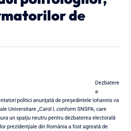
ormatorilor de
Dezbatere
a
mentatori politici anunţată de preşedintele Iohannis va
trale Universitare „Carol I, conform SNSPA, care
ura un spaţiu neutru pentru dezbaterea electorală
rilor prezidenţiale din România a fost agreată de