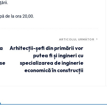
ţării.
ă de la ora 20,00.
ARTICOLUL URMĂTOR
va
Arhitecții-șefi din primării vor
putea fi și ingineri cu
se
specializarea de inginerie
economică în construcții