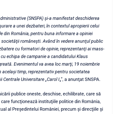
 Administrative (SNSPA) şi-a manifestat deschiderea
rare a unei dezbateri, în contextul apropierii celui
iale din România, pentru buna informare a opiniei
 societăţii româneşti. Având în vedere anunţul public
batere cu formatori de opinie, reprezentanţi ai mass-
ui cu echipa de campanie a candidatului Klaus
eată. Evenimentul va avea loc marţi, 19 noiembrie
în acelaşi timp, reprezentativ pentru societatea
i Centrale Universitare „Carol I
„”, a anunţat SNSPA.
cării publice oneste, deschise, echilibrate, care să
care funcţionează instituţiile politice din România,
al al Preşedintelui României, precum şi direcţiile şi