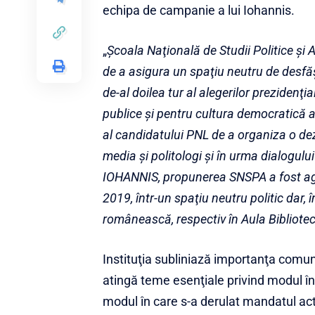
echipa de campanie a lui Iohannis.
„
Şcoala Naţională de Studii Politice şi
de a asigura un spaţiu neutru de desfăşu
de-al doilea tur al alegerilor prezidenţ
publice şi pentru cultura democratică a
al candidatului PNL de a organiza o dez
media şi politologi şi în urma dialogul
IOHANNIS, propunerea SNSPA a fost agr
2019, într-un spaţiu neutru politic dar, 
românească, respectiv în Aula Biblioteci
Instituţia subliniază importanţa comuni
atingă teme esenţiale privind modul în 
modul în care s-a derulat mandatul actu