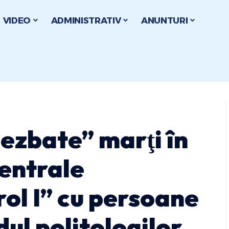
VIDEO
ADMINISTRATIV
ANUNTURI
ezbate” marţi în
Centrale
ol I” cu persoane
ul politologilor,