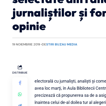
jurnaliștilor și f
opinie
19 NOIEMBRIE 2019
DE
STIRI BUZAU MEDIA
DISTRIBUIE
electorală cu jurnalişti, analişti şi co
avea loc marţi, în Aula Bibliotecii Cen
precizează că propunerea sa de a asig
înaintea celui de-al doilea tur al alege