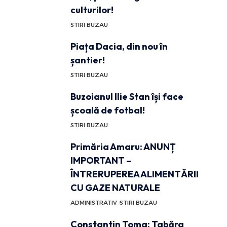
culturilor!
STIRI BUZAU
Piața Dacia, din nou în
șantier!
STIRI BUZAU
Buzoianul Ilie Stan își face
școală de fotbal!
STIRI BUZAU
Primăria Amaru: ANUNȚ
IMPORTANT –
ÎNTRERUPEREA ALIMENTĂRII
CU GAZE NATURALE
ADMINISTRATIV
STIRI BUZAU
Constantin Toma: Tabăra