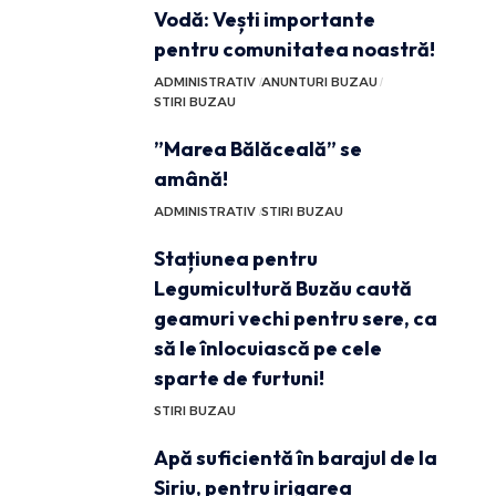
Vodă: Vești importante
pentru comunitatea noastră!
ADMINISTRATIV
ANUNTURI BUZAU
STIRI BUZAU
”Marea Bălăceală” se
amână!
ADMINISTRATIV
STIRI BUZAU
Stațiunea pentru
Legumicultură Buzău caută
geamuri vechi pentru sere, ca
să le înlocuiască pe cele
sparte de furtuni!
STIRI BUZAU
Apă suficientă în barajul de la
Siriu, pentru irigarea