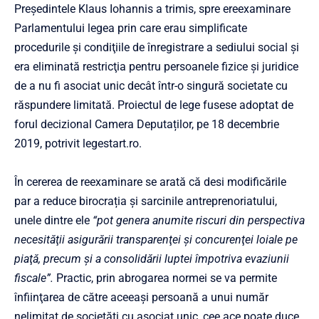
Președintele Klaus Iohannis a trimis, spre ereexaminare
Parlamentului legea prin care erau simplificate
procedurile şi condiţiile de înregistrare a sediului social şi
era eliminată restricţia pentru persoanele fizice şi juridice
de a nu fi asociat unic decât într-o singură societate cu
răspundere limitată. Proiectul de lege fusese adoptat de
forul decizional Camera Deputaților, pe 18 decembrie
2019, potrivit legestart.ro.
În cererea de reexaminare se arată că desi modificările
par a reduce birocrația și sarcinile antreprenoriatului,
unele dintre ele
“pot genera anumite riscuri din perspectiva
necesităţii asigurării transparenţei şi concurenţei loiale pe
piaţă, precum şi a consolidării luptei împotriva evaziunii
fiscale”.
Practic, prin abrogarea normei se va permite
înfiinţarea de către aceeaşi persoană a unui număr
nelimitat de societăţi cu asociat unic, cee ace poate duce,