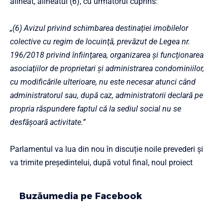
alineat, alineatul (6), cu următorul cuprins:
„(6) Avizul privind schimbarea destinaţiei imobilelor
colective cu regim de locuinţă, prevăzut de
Legea nr.
196/2018
privind înfiinţarea, organizarea şi funcţionarea
asociaţiilor de proprietari şi administrarea condominiilor,
cu modificările ulterioare, nu este necesar atunci când
administratorul sau, după caz, administratorii declară pe
propria răspundere faptul că la sediul social nu se
desfăşoară activitate.”
Parlamentul va lua din nou în discuție noile prevederi și
va trimite președintelui, după votul final, noul proiect
Buzăumedia pe Facebook