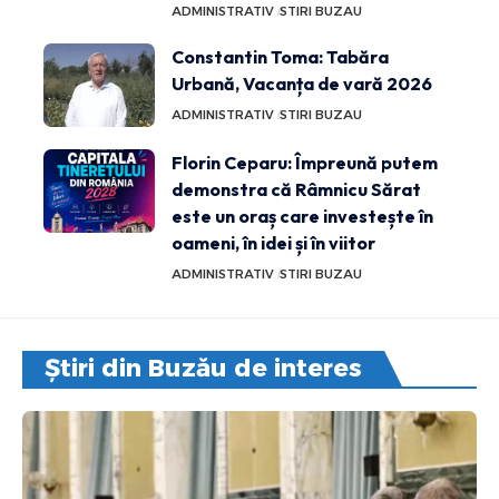
ADMINISTRATIV
STIRI BUZAU
Constantin Toma: Tabăra
Urbană, Vacanța de vară 2026
ADMINISTRATIV
STIRI BUZAU
Florin Ceparu: Împreună putem
demonstra că Râmnicu Sărat
este un oraș care investește în
oameni, în idei și în viitor
ADMINISTRATIV
STIRI BUZAU
Știri din Buzău de interes