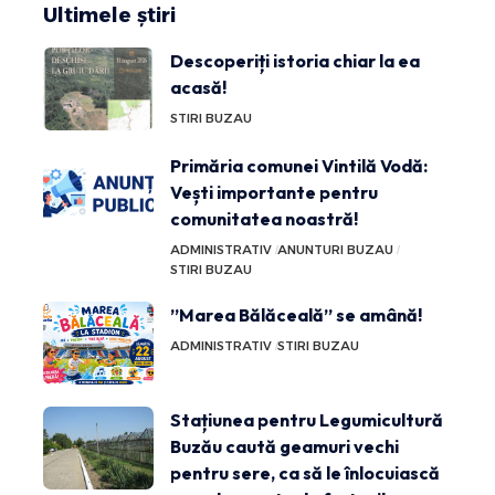
Ultimele știri
Descoperiți istoria chiar la ea
acasă!
STIRI BUZAU
Primăria comunei Vintilă Vodă:
Vești importante pentru
comunitatea noastră!
ADMINISTRATIV
ANUNTURI BUZAU
STIRI BUZAU
”Marea Bălăceală” se amână!
ADMINISTRATIV
STIRI BUZAU
Stațiunea pentru Legumicultură
Buzău caută geamuri vechi
pentru sere, ca să le înlocuiască