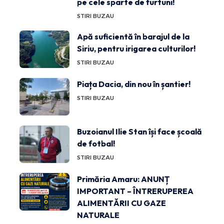
pe cele sparte de furtuni!
STIRI BUZAU
Apă suficientă în barajul de la
Siriu, pentru irigarea culturilor!
STIRI BUZAU
Piața Dacia, din nou în șantier!
STIRI BUZAU
Buzoianul Ilie Stan își face școală
de fotbal!
STIRI BUZAU
Primăria Amaru: ANUNȚ
IMPORTANT – ÎNTRERUPEREA
ALIMENTĂRII CU GAZE
NATURALE