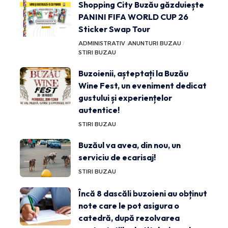
Shopping City Buzău găzduiește
PANINI FIFA WORLD CUP 26
Sticker Swap Tour
ADMINISTRATIV
ANUNTURI BUZAU
STIRI BUZAU
Buzoienii, așteptați la Buzău
Wine Fest, un eveniment dedicat
gustului și experiențelor
autentice!
STIRI BUZAU
Buzăul va avea, din nou, un
serviciu de ecarisaj!
STIRI BUZAU
Încă 8 dascăli buzoieni au obținut
note care le pot asigura o
catedră, după rezolvarea