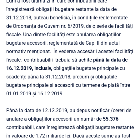
Luni a fost ultima zi în care contribuabilii care
înregistrează obligații bugetare restante la data de
31.12.2018, puteau beneficia, în condițiile reglementate
de Ordonanța de Guvern nr. 6/2019, de o serie de facilități
fiscale. Una dintre facilități este anularea obligațiilor
bugetare accesorii, reglementată de Cap. II din actul
normativ menționat. În vederea accesării acestei facilități
fiscale, contribuabilii trebuia să achite
până la data de
16.12.2019, inclusiv,
obligațiile bugetare principale cu
scadențe până la 31.12.2018, precum și obligațiile
bugetare principale și accesorii cu termene de plată între
01.01.2019 și 16.12.2019.
P
ână la data de 12.12.2019
,
au depus notificări/cereri de
anulare a obligațiilor accesorii un număr de
55.376
contribuabili, care înregistrează obligații bugetare restante
în valoare de 1,72 miliarde lei. Dacă aceste sume au fost