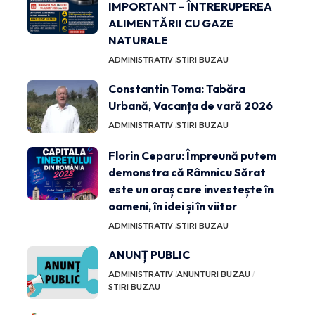
IMPORTANT – ÎNTRERUPEREA
ALIMENTĂRII CU GAZE
NATURALE
ADMINISTRATIV
STIRI BUZAU
Constantin Toma: Tabăra
Urbană, Vacanța de vară 2026
ADMINISTRATIV
STIRI BUZAU
Florin Ceparu: Împreună putem
demonstra că Râmnicu Sărat
este un oraș care investește în
oameni, în idei și în viitor
ADMINISTRATIV
STIRI BUZAU
ANUNȚ PUBLIC
ADMINISTRATIV
ANUNTURI BUZAU
STIRI BUZAU