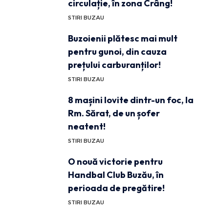
circulație, în zona Crâng!
STIRI BUZAU
Buzoienii plătesc mai mult
pentru gunoi, din cauza
prețului carburanților!
STIRI BUZAU
8 mașini lovite dintr-un foc, la
Rm. Sărat, de un șofer
neatent!
STIRI BUZAU
O nouă victorie pentru
Handbal Club Buzău, în
perioada de pregătire!
STIRI BUZAU