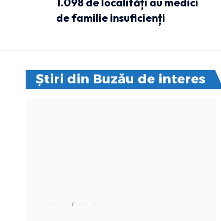
1.098 de localități au medici
de familie insuficienți
Știri din Buzău de interes
NATIONAL
POLITICA