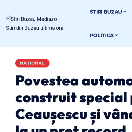
STIRI BUZAU
POLITICA
NATIONAL
Povestea automo
construit special
Ceaușescu și vâ
la un preț record