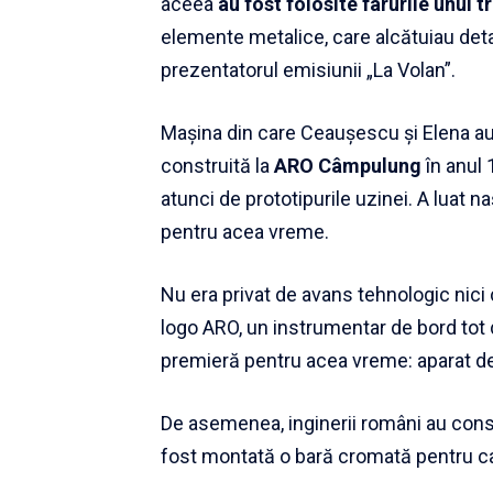
aceea
au fost folosite farurile unui t
elemente metalice, care alcătuiau deta
prezentatorul emisiunii „La Volan”.
Mașina din care Ceaușescu și Elena au 
construită la
ARO Câmpulung
în anul
atunci de prototipurile uzinei. A luat 
pentru acea vreme.
Nu era privat de avans tehnologic nici 
logo ARO, un instrumentar de bord tot d
premieră pentru acea vreme: aparat de
De asemenea, inginerii români au constr
fost montată o bară cromată pentru ca