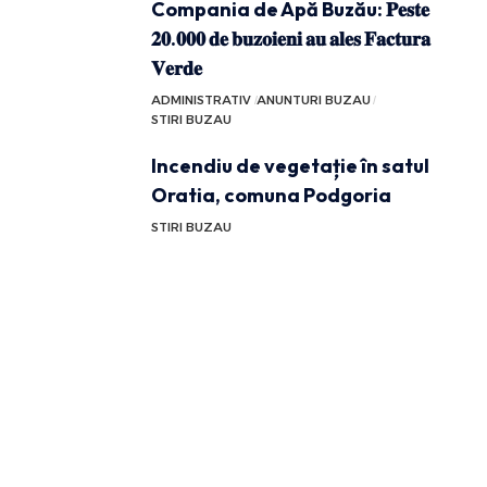
Compania de Apă Buzău: 𝐏𝐞𝐬𝐭𝐞
𝟐𝟎.𝟎𝟎𝟎 𝐝𝐞 𝐛𝐮𝐳𝐨𝐢𝐞𝐧𝐢 𝐚𝐮 𝐚𝐥𝐞𝐬 𝐅𝐚𝐜𝐭𝐮𝐫𝐚
𝐕𝐞𝐫𝐝𝐞
ADMINISTRATIV
ANUNTURI BUZAU
STIRI BUZAU
Incendiu de vegetație în satul
Oratia, comuna Podgoria
STIRI BUZAU