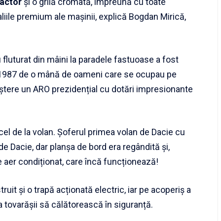
ractor
și o grilă cromată, împreună cu toate
liile premium ale maşinii, explică Bogdan Mirică,
fluturat din mâini la paradele fastuoase a fost
 1987 de o mână de oameni care se ocupau pe
naștere un ARO prezidențial cu dotări impresionante
cel de la volan. Șoferul primea volan de Dacie cu
e Dacie, dar planșa de bord era regândită și,
 aer condiționat, care încă funcționează!
uit și o trapă acționată electric, iar pe acoperiș a
 tovarășii să călătorească în siguranță.