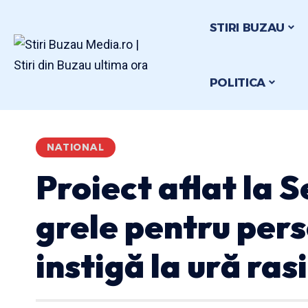
STIRI BUZAU
POLITICA
NATIONAL
Proiect aflat la 
grele pentru per
instigă la ură ras