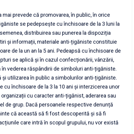
a mai prevede că promovarea, în public, în orice
țigăniste se pedepsește cu închisoare de la 3 luni la
 asemenea, distribuirea sau punerea la dispoziția
tiri și informații, materiale anti-țigăniste constituie
oare de la un an la 5 ani. Pedeapsă cu închisoare de
epturi se aplică și în cazul confecționării, vânzării,
 în vederea răspândirii de simboluri anti-țigăniste.
utilizarea în public a simbolurilor anti-țigăniste.
 cu închisoare de la 3 la 10 ani și interzicerea unor
i organizații cu caracter anti-țigănist, aderarea sau
stfel de grup. Dacă persoanele respective denunță
nainte că această să fi fost descoperită și să fi
cțiunile care intră în scopul grupului, nu vor există