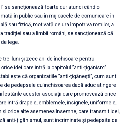
-ul” se sancționează foarte dur atunci când o
rimată în public sau în mijloacele de comunicare în
lă sau fizică, motivată de ura împotriva romilor, a
va tradiției sau a limbii români, se sancționează că
 de lege.
trei luni și zece ani de închisoare pentru
ice idei care intră la capitolul ”anti-țigănism”.
tabilește că organizațiile ”anti-țigănești”, cum sunt
le de pedepsele cu închisoarea dacă aduc atingere
nifestările acestor asociații care promovează orice
care intră drapele, emblemele, insignele, uniformele,
m și orice alte asemenea însemne, care transmit idei,
ă anti-țigănismul, sunt incriminate și pedepsite de