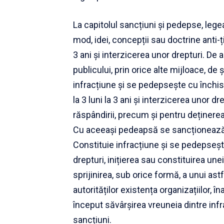
La capitolul sancțiuni și pedepse, lege
mod, idei, concepții sau doctrine anti-
3 ani și interzicerea unor drepturi. De
publicului, prin orice alte mijloace, de ș
infracțiune și se pedepsește cu închis
la 3 luni la 3 ani și interzicerea unor dr
răspândirii, precum și pentru deținerea
Cu aceeași pedeapsă se sancționează și 
Constituie infracțiune și se pedepsește
drepturi, inițierea sau constituirea une
sprijinirea, sub orice formă, a unui a
autorităților existența organizațiilor, î
început săvârșirea vreuneia dintre infra
sancțiuni.