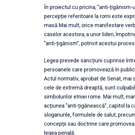
În proiectul cu pricina, ”anti-țigănism
percepție referitoare la romi este exp
masă Mai mult, orice manifestare verba
caselor acestora, a unor lideri, împotri
”anti-țigănism”, potrivit acestui proces
Legea prevede sancțiuni cuprinse între 
persoanele care promovează în public or
Actul normativ, aprobat de Senat, mai s
cele de extremă dreaptă, sunt culpabi
simbolurilor etniei rome. Mai mult, ma
acțiunea ”anti-țigănească”, capitol la 
sloganurile, formulele de salut, precu
concepții sau doctrine care promoveaz
legea penală.