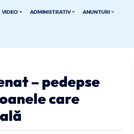
VIDEO
ADMINISTRATIV
ANUNTURI
Senat – pedepse
soanele care
ială