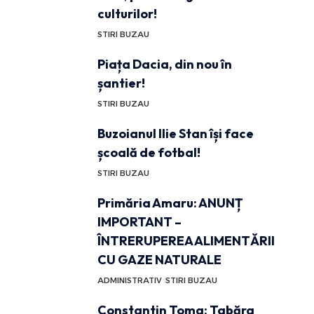
culturilor!
STIRI BUZAU
Piața Dacia, din nou în
șantier!
STIRI BUZAU
Buzoianul Ilie Stan își face
școală de fotbal!
STIRI BUZAU
Primăria Amaru: ANUNȚ
IMPORTANT –
ÎNTRERUPEREA ALIMENTĂRII
CU GAZE NATURALE
ADMINISTRATIV
STIRI BUZAU
Constantin Toma: Tabăra