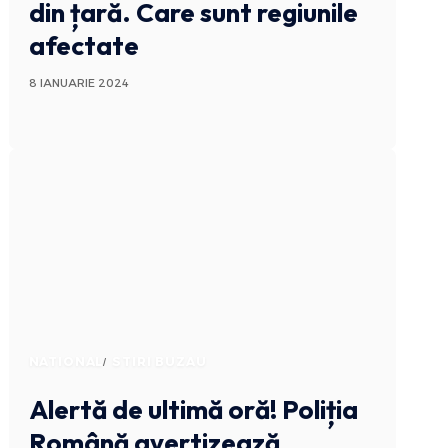
din țară. Care sunt regiunile
afectate
8 IANUARIE 2024
NATIONAL
STIRI BUZAU
Alertă de ultimă oră! Poliția
Română avertizează