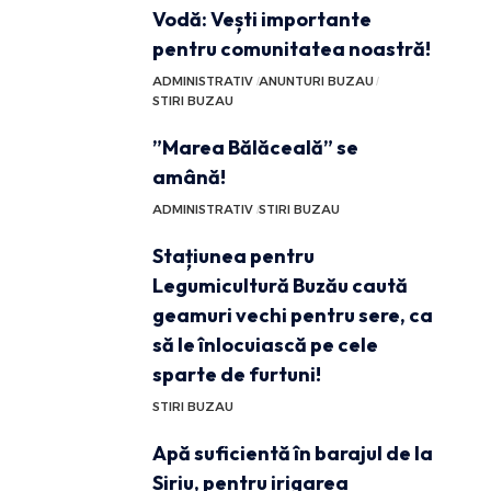
Vodă: Vești importante
pentru comunitatea noastră!
ADMINISTRATIV
ANUNTURI BUZAU
STIRI BUZAU
”Marea Bălăceală” se
amână!
ADMINISTRATIV
STIRI BUZAU
Stațiunea pentru
Legumicultură Buzău caută
geamuri vechi pentru sere, ca
să le înlocuiască pe cele
sparte de furtuni!
STIRI BUZAU
Apă suficientă în barajul de la
Siriu, pentru irigarea