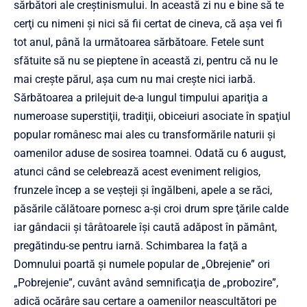
sărbători ale creştinismului. În această zi nu e bine să te
cerţi cu nimeni şi nici să fii certat de cineva, că aşa vei fi
tot anul, până la următoarea sărbătoare. Fetele sunt
sfătuite să nu se pieptene în această zi, pentru că nu le
mai creşte părul, aşa cum nu mai creşte nici iarbă.
Sărbătoarea a prilejuit de-a lungul timpului apariţia a
numeroase superstiţii, tradiţii, obiceiuri asociate în spaţiul
popular românesc mai ales cu transformările naturii şi
oamenilor aduse de sosirea toamnei. Odată cu 6 august,
atunci când se celebrează acest eveniment religios,
frunzele încep a se veşteji şi îngălbeni, apele a se răci,
păsările călătoare pornesc a-şi croi drum spre ţările calde
iar gândacii şi târâtoarele îşi caută adăpost în pământ,
pregătindu-se pentru iarnă. Schimbarea la faţă a
Domnului poartă şi numele popular de „Obrejenie” ori
„Pobrejenie”, cuvânt având semnificaţia de „probozire”,
adică ocărâre sau certare a oamenilor neascultători pe