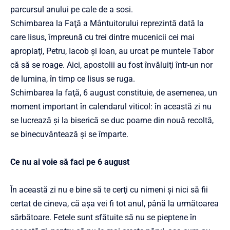
parcursul anului pe cale de a sosi.
Schimbarea la Faţă a Mântuitorului reprezintă dată la
care Iisus, împreună cu trei dintre mucenicii cei mai
apropiaţi, Petru, Iacob şi Ioan, au urcat pe muntele Tabor
că să se roage. Aici, apostolii au fost învăluiţi într-un nor
de lumina, în timp ce Iisus se ruga.
Schimbarea la faţă, 6 august constituie, de asemenea, un
moment important în calendarul viticol: în această zi nu
se lucrează şi la biserică se duc poame din nouă recoltă,
se binecuvântează şi se împarte.
Ce nu ai voie să faci pe 6 august
În această zi nu e bine să te cerţi cu nimeni şi nici să fii
certat de cineva, că aşa vei fi tot anul, până la următoarea
sărbătoare. Fetele sunt sfătuite să nu se pieptene în