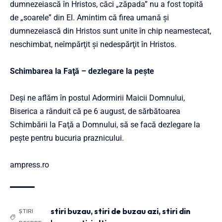
dumnezeiască în Hristos, căci „zăpada” nu a fost topită
de „soarele” din El. Amintim că firea umană şi
dumnezeiască din Hristos sunt unite în chip neamestecat,
neschimbat, neîmpărţit şi nedespărţit în Hristos.
Schimbarea la Faţă – dezlegare la pește
Deşi ne aflăm în postul Adormirii Maicii Domnului,
Biserica a rânduit că pe 6 august, de sărbătoarea
Schimbării la Faţă a Domnului, să se facă dezlegare la
pește pentru bucuria praznicului.
ampress.ro
stiri buzau
,
stiri de buzau azi
,
stiri din
ȘTIRI