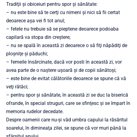
Tradiţii şi obiceiuri pentru spor şi sănătate:
– nu este bine să te cerţi cu nimeni şi nici să fii certat
deoarece aşa vei fi tot anul;
– fetele nu trebuie să se pieptene deoarece podoaba
capilară va stopa din creştere;
– nu se spală în această zi deoarece o să fiţi năpădiţi de
ploşniţe şi păduchi;
– femeile însărcinate, dacă vor posti în această zi, vor
avea parte de o naştere uşoară şi de copii sănătoşi;
– este bine de evitat călătoriile deoarece se spune că vă
veţi rătăci;
– pentru spor şi sănătate, în această zi se duc la biserică
ofrande, în special struguri, care se sfinţesc şi se împart în
memoria rudelor decedate.
Despre oamenii care nu-şi văd umbra capului la răsăritul
soarelui, în dimineaţa zilei, se spune că vor muri până la
sfârşitul anului.