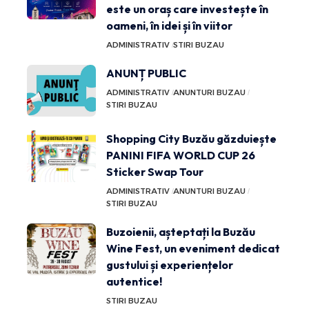
este un oraș care investește în
oameni, în idei și în viitor
ADMINISTRATIV
STIRI BUZAU
ANUNȚ PUBLIC
ADMINISTRATIV
ANUNTURI BUZAU
STIRI BUZAU
Shopping City Buzău găzduiește
PANINI FIFA WORLD CUP 26
Sticker Swap Tour
ADMINISTRATIV
ANUNTURI BUZAU
STIRI BUZAU
Buzoienii, așteptați la Buzău
Wine Fest, un eveniment dedicat
gustului și experiențelor
autentice!
STIRI BUZAU