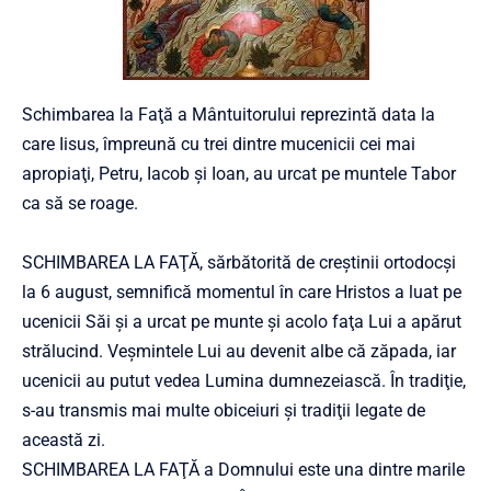
Schimbarea la Faţă a Mântuitorului reprezintă data la
care Iisus, împreună cu trei dintre mucenicii cei mai
apropiaţi, Petru, Iacob şi Ioan, au urcat pe muntele Tabor
ca să se roage.
SCHIMBAREA LA FAŢĂ, sărbătorită de creştinii ortodocşi
la 6 august, semnifică momentul în care Hristos a luat pe
ucenicii Săi şi a urcat pe munte şi acolo faţa Lui a apărut
strălucind. Veşmintele Lui au devenit albe că zăpada, iar
ucenicii au putut vedea Lumina dumnezeiască. În tradiţie,
s-au transmis mai multe obiceiuri şi tradiţii legate de
această zi.
SCHIMBAREA LA FAŢĂ a Domnului este una dintre marile