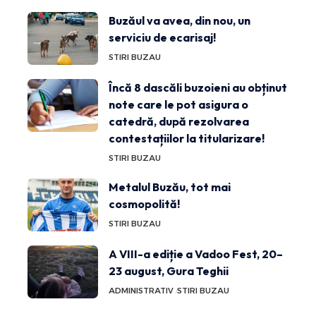
Buzăul va avea, din nou, un
serviciu de ecarisaj!
STIRI BUZAU
Încă 8 dascăli buzoieni au obținut
note care le pot asigura o
catedră, după rezolvarea
contestațiilor la titularizare!
STIRI BUZAU
Metalul Buzău, tot mai
cosmopolită!
STIRI BUZAU
A VIII-a ediție a Vadoo Fest, 20–
23 august, Gura Teghii
ADMINISTRATIV
STIRI BUZAU