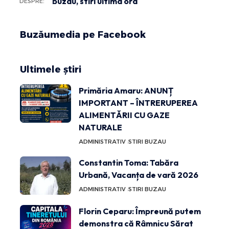
buzau
,
stiri ultima ora
DESPRE:
Buzăumedia pe Facebook
Ultimele știri
Primăria Amaru: ANUNȚ
IMPORTANT – ÎNTRERUPEREA
ALIMENTĂRII CU GAZE
NATURALE
ADMINISTRATIV
STIRI BUZAU
Constantin Toma: Tabăra
Urbană, Vacanța de vară 2026
ADMINISTRATIV
STIRI BUZAU
Florin Ceparu: Împreună putem
demonstra că Râmnicu Sărat