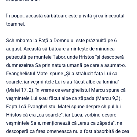
În popor, această sărbătoare este privită şi ca începutul
toamnei.
Schimbarea la Faţă a Domnului este prăznuită pe 6
august. Această sărbătoare aminteşte de minunea
petrecută pe muntele Tabor, unde Hristos îşi descoperă
dumnezeirea Sa prin natura umană pe care a asumat-o.
Evanghelistul Matei spune „Şi a strălucit faţa Lui ca
soarele, iar veşmintele Lui s-au făcut albe ca lumina”
(Matei 17, 2), în vreme ce evanghelistul Marcu spune că
veşmintele Lui s-au făcut albe ca zăpada (Marcu 9,3).
Faptul că Evanghelistul Matei spune despre chipul lui
Hristos că era „ca soarele”, iar Luca, vorbind despre
veşmintele Sale, menţionează că „erau ca zăpada”, ne
descoperă că firea omenească nu a fost absorbită de cea