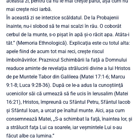
această zi, pentru că nu le mai creşte părul, aşa cum nu
mai creşte nici iarbă.
În această zi se interzice scăldatul. De la Probajenii
înainte, nu-i slobod să te mai scalzi în râu. O coborât
cerbul de la munte, s-o pișat în apă şi-o răcit apa. Atâta-i
tăt.” (Memoria Ethnologică). Explicaţia este cu totul alta:
apele fiind de acum tot mai reci, creşte riscul
îmbolnăvirilor. Praznicul Schimbării la faţă a Domnului
readuce aminte de revelaţia strălucirii divine a lui Hristos
de pe Muntele Tabor din Galileea (Matei 17:1-6; Marcu
9:1-8; Luca 9:28-36). După ce le-a adus la cunoştiinţă
ucenicilor săi că urmează să fie ucis în Ierusalim (Matei
16:21), Hristos, împreună cu Sfântul Petru, Sfântul Iacob
şi Sfântul Ioan, a urcat pe înaltul munte. Aici, aşa cum
consemnează Matei, „S-a schimbat la faţă, înaintea lor, şi
a strălucit faţa Lui ca soarele, iar veşmintele Lui s-au
făcut albe ca lumina.”