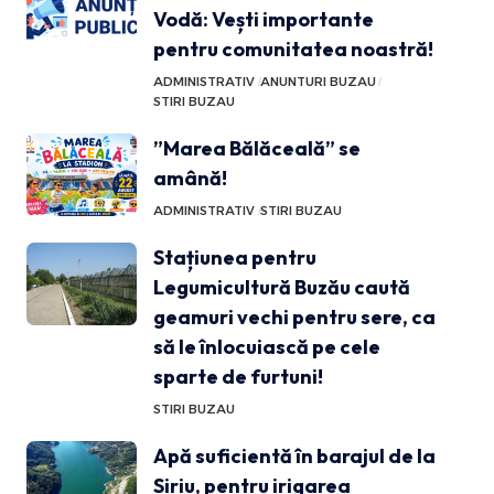
Vodă: Vești importante
pentru comunitatea noastră!
ADMINISTRATIV
ANUNTURI BUZAU
STIRI BUZAU
”Marea Bălăceală” se
amână!
ADMINISTRATIV
STIRI BUZAU
Stațiunea pentru
Legumicultură Buzău caută
geamuri vechi pentru sere, ca
să le înlocuiască pe cele
sparte de furtuni!
STIRI BUZAU
Apă suficientă în barajul de la
Siriu, pentru irigarea