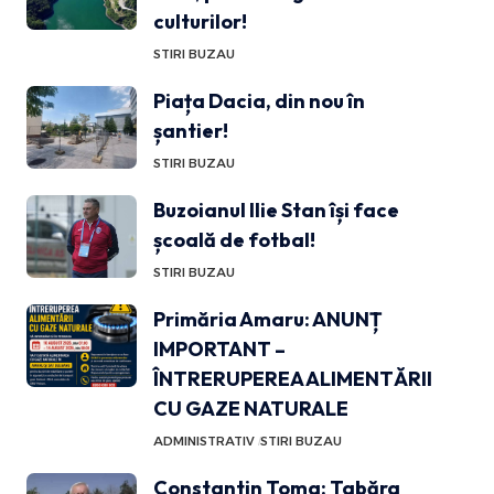
culturilor!
STIRI BUZAU
Piața Dacia, din nou în
șantier!
STIRI BUZAU
Buzoianul Ilie Stan își face
școală de fotbal!
STIRI BUZAU
Primăria Amaru: ANUNȚ
IMPORTANT –
ÎNTRERUPEREA ALIMENTĂRII
CU GAZE NATURALE
ADMINISTRATIV
STIRI BUZAU
Constantin Toma: Tabăra