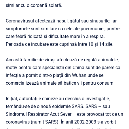
similar cu o coroană solară.
Coronavirusul afectează nasul, gâtul sau sinusurile, iar
simptomele sunt similare cu cele ale pneumoniei, printre
care febră ridicată și dificultate mare în a respira.
Perioada de incubare este cuprinsă între 10 și 14 zile.
Această familie de viruși afectează de regulă animalele,
motiv pentru care specialiștii din China sunt de părere că
infecția a pornit dintr-o piață din Wuhan unde se
comercializează animale sălbatice vii pentru consum.
Inițial, autoritățile chineze au deschis o investigație,
temându-se de o nouă epidemie SARS. SARS – sau
Sindromul Respirator Acut Sever – este provocat tot de un
coronavirus (numit SARS). În anii 2002-2003 s-a vorbit