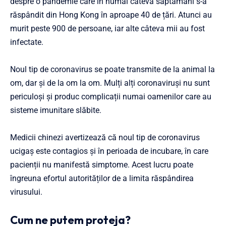
despre o pandemie care în numai câteva săptămâni s-a
răspândit din Hong Kong în aproape 40 de țări. Atunci au
murit peste 900 de persoane, iar alte câteva mii au fost
infectate.
Noul tip de coronavirus se poate transmite de la animal la
om, dar și de la om la om. Mulți alți coronaviruşi nu sunt
periculoși şi produc complicații numai oamenilor care au
sisteme imunitare slăbite.
Medicii chinezi avertizează că noul tip de coronavirus
ucigaș este contagios și în perioada de incubare, în care
pacienții nu manifestă simptome. Acest lucru poate
îngreuna efortul autorităților de a limita răspândirea
virusului.
Cum ne putem proteja?