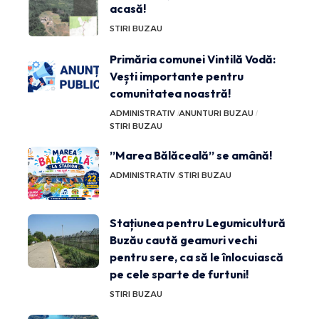
acasă!
STIRI BUZAU
Primăria comunei Vintilă Vodă:
Vești importante pentru
comunitatea noastră!
ADMINISTRATIV
ANUNTURI BUZAU
STIRI BUZAU
”Marea Bălăceală” se amână!
ADMINISTRATIV
STIRI BUZAU
Stațiunea pentru Legumicultură
Buzău caută geamuri vechi
pentru sere, ca să le înlocuiască
pe cele sparte de furtuni!
STIRI BUZAU