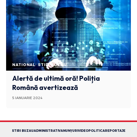
NATIONAL
STIRI BUZAU
Alertă de ultimă oră! Poliția
Română avertizează
5 IANUARIE 2024
STIRI BUZAU
ADMINISTRATIV
ANUNȚURI
VIDEO
POLITICA
REPORTAJE