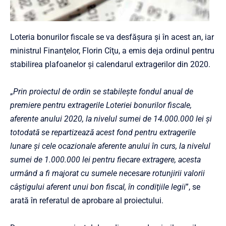
Loteria bonurilor fiscale se va desfăşura şi în acest an, iar
ministrul Finanţelor, Florin Cîţu, a emis deja ordinul pentru
stabilirea plafoanelor şi calendarul extragerilor din 2020.
„
Prin proiectul de ordin se stabileşte fondul anual de
premiere pentru extragerile Loteriei bonurilor fiscale,
aferente anului 2020, la nivelul sumei de 14.000.000 lei şi
totodată se repartizează acest fond pentru extragerile
lunare şi cele ocazionale aferente anului în curs, la nivelul
sumei de 1.000.000 lei pentru fiecare extragere, acesta
urmând a fi majorat cu sumele necesare rotunjirii valorii
câştigului aferent unui bon fiscal, în condiţiile legii
”, se
arată în referatul de aprobare al proiectului.