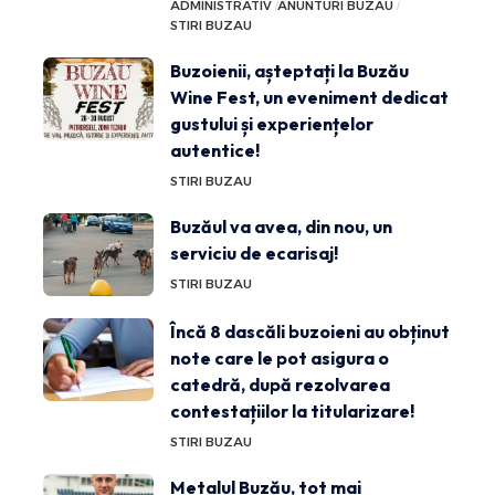
ADMINISTRATIV
ANUNTURI BUZAU
STIRI BUZAU
Buzoienii, așteptați la Buzău
Wine Fest, un eveniment dedicat
gustului și experiențelor
autentice!
STIRI BUZAU
Buzăul va avea, din nou, un
serviciu de ecarisaj!
STIRI BUZAU
Încă 8 dascăli buzoieni au obținut
note care le pot asigura o
catedră, după rezolvarea
contestațiilor la titularizare!
STIRI BUZAU
Metalul Buzău, tot mai