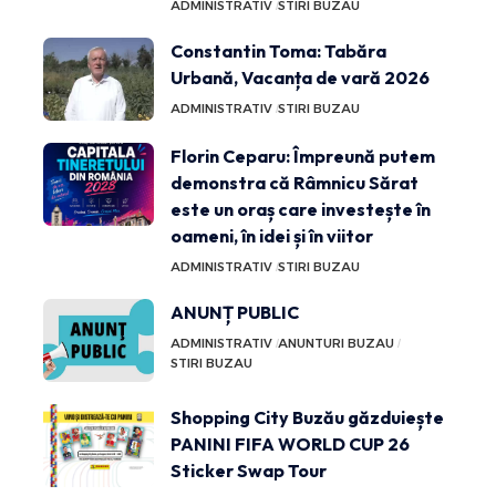
ADMINISTRATIV
STIRI BUZAU
Constantin Toma: Tabăra
Urbană, Vacanța de vară 2026
ADMINISTRATIV
STIRI BUZAU
Florin Ceparu: Împreună putem
demonstra că Râmnicu Sărat
este un oraș care investește în
oameni, în idei și în viitor
ADMINISTRATIV
STIRI BUZAU
ANUNȚ PUBLIC
ADMINISTRATIV
ANUNTURI BUZAU
STIRI BUZAU
Shopping City Buzău găzduiește
PANINI FIFA WORLD CUP 26
Sticker Swap Tour