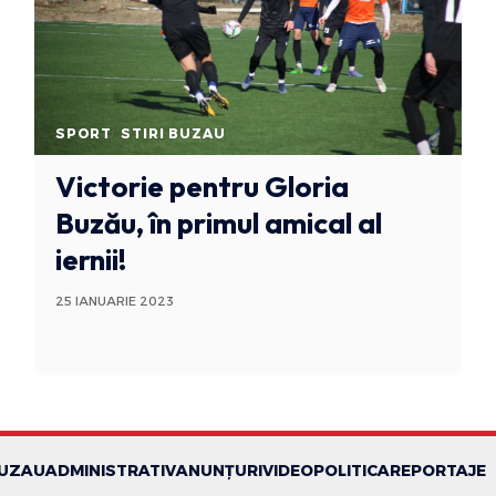
SPORT
STIRI BUZAU
Victorie pentru Gloria
Buzău, în primul amical al
iernii!
25 IANUARIE 2023
BUZAU
ADMINISTRATIV
ANUNȚURI
VIDEO
POLITICA
REPORTAJE