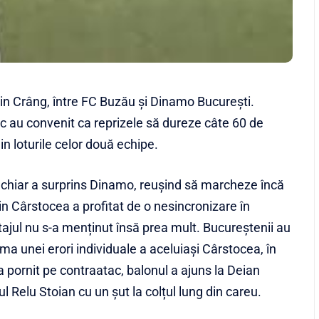
din Crâng, între FC Buzău și Dinamo București.
ic au convenit ca reprizele să dureze câte 60 de
din loturile celor două echipe.
 chiar a surprins Dinamo, reușind să marcheze încă
lin Cârstocea a profitat de o nesincronizare în
ntajul nu s-a menținut însă prea mult. Bucureștenii au
urma unei erori individuale a aceluiași Cârstocea, în
a pornit pe contraatac, balonul a ajuns la Deian
ul Relu Stoian cu un șut la colțul lung din careu.