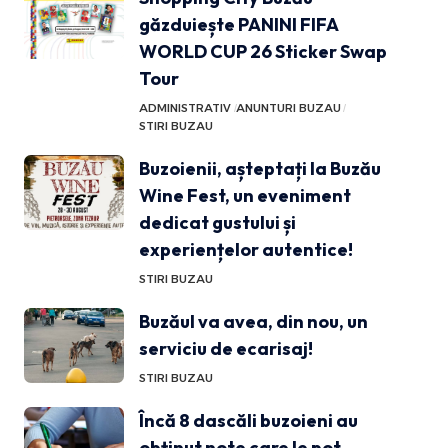
găzduiește PANINI FIFA
WORLD CUP 26 Sticker Swap
Tour
ADMINISTRATIV
ANUNTURI BUZAU
STIRI BUZAU
Buzoienii, așteptați la Buzău
Wine Fest, un eveniment
dedicat gustului și
experiențelor autentice!
STIRI BUZAU
Buzăul va avea, din nou, un
serviciu de ecarisaj!
STIRI BUZAU
Încă 8 dascăli buzoieni au
obținut note care le pot