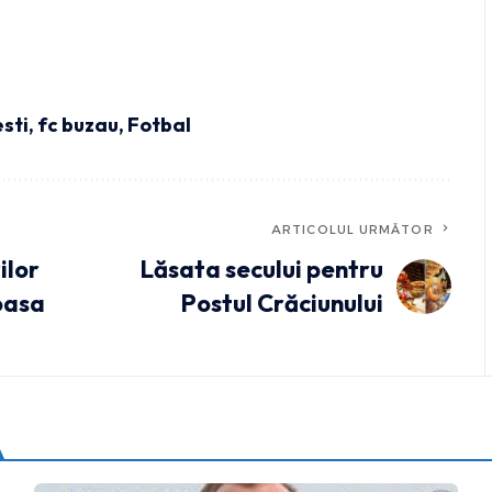
sti
,
fc buzau
,
Fotbal
ARTICOLUL URMĂTOR
ilor
Lăsata secului pentru
țoasa
Postul Crăciunului