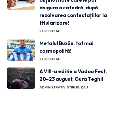
asigura o catedră, după
rezolvarea contestațiilor la
titularizare!
STIRI BUZAU
Metalul Buzău, tot mai
cosmopolită!
STIRI BUZAU
A VIII-a ediție a Vadoo Fest,
20–23 august, Gura Teghii
ADMINISTRATIV
STIRI BUZAU