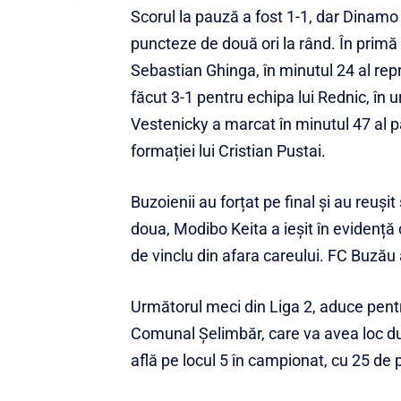
Scorul la pauză a fost 1-1, dar Dinamo 
puncteze de două ori la rând. În primă 
Sebastian Ghinga, în minutul 24 al repr
făcut 3-1 pentru echipa lui Rednic, în
Vestenicky a marcat în minutul 47 al pă
formației lui Cristian Pustai.
Buzoienii au forțat pe final și au reuși
doua, Modibo Keita a ieșit în evidență 
de vinclu din afara careului. FC Buzău 
Următorul meci din Liga 2, aduce pent
Comunal Șelimbăr, care va avea loc du
află pe locul 5 în campionat, cu 25 de 