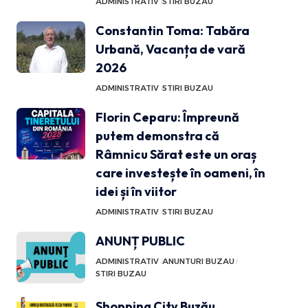
ADMINISTRATIV
STIRI BUZAU
Constantin Toma: Tabăra
Urbană, Vacanța de vară
2026
ADMINISTRATIV
STIRI BUZAU
Florin Ceparu: Împreună
putem demonstra că
Râmnicu Sărat este un oraș
care investește în oameni, în
idei și în viitor
ADMINISTRATIV
STIRI BUZAU
ANUNȚ PUBLIC
ADMINISTRATIV
ANUNTURI BUZAU
STIRI BUZAU
Shopping City Buzău