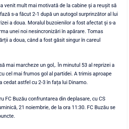
a venit mult mai motivată de la cabine și a reușit să
fază s-a făcut 2-1 după un autogol surprinzător al lui
izei a doua. Moralul buzoienilor a fost afectat și s-a
 urma unei noi nesincronizări în apărare. Tomas
rții a doua, când a fost găsit singur în careul
t să mai marcheze un gol,. În minutul 53 al reprizei a
cu cel mai frumos gol al partidei. A trimis aproape
a cedat astfel cu 2-3 în fața lui Dinamo.
ru FC Buzău confruntarea din deplasare, cu CS
minică, 21 noiembrie, de la ora 11:30. FC Buzău se
puncte.