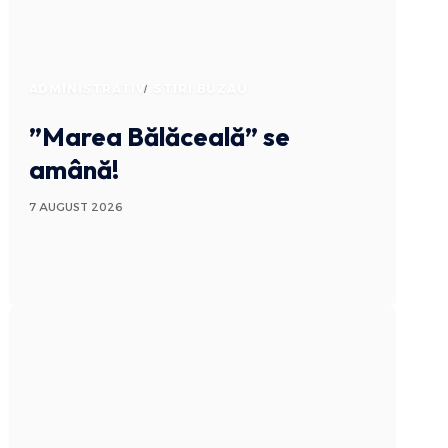
ADMINISTRATIV
STIRI BUZAU
”Marea Bălăceală” se
amână!
7 AUGUST 2026