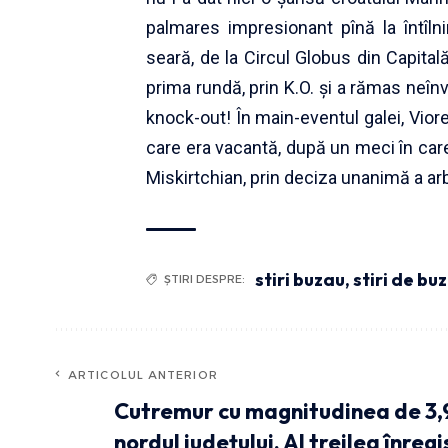
palmares impresionant pînă la întîlni
seară, de la Circul Globus din Capital
prima rundă, prin K.O. şi a rămas neînvi
knock-out! În main-eventul galei, Vior
care era vacantă, după un meci în care
Miskirtchian, prin deciza unanimă a arbi
stiri buzau
,
stiri de bu
ȘTIRI DESPRE:
ARTICOLUL ANTERIOR
Cutremur cu magnitudinea de 3,9
nordul județului. Al treilea înreg