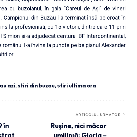
rea cu buzoianul, în gala “Careul de Aşi” de vineri
ă. Campionul din Buzău l-a terminat însă pe croat în
ns la profesionişti, cu 15 victorii, dintre care 11 prin
el Simion şi-a adjudecat centura IBF Intercontinental,
 românul l-a învins la puncte pe belgianul Alexander
trilor.
zau azi
,
stiri din buzau
,
stiri ultima ora
ARTICOLUL URMĂTOR
 în
Ruşine, nici măcar
istrat
umilinţă: Gloria –