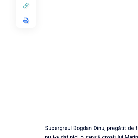
Supergreul Bogdan Dinu, pregătit de f
nu i-a dat nici o şansă croatului Mari