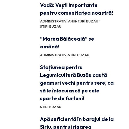
Vodă: Vești importante
pentru comunitatea noastră!
ADMINISTRATIV
ANUNTURI BUZAU
STIRI BUZAU
”Marea Bălăceală” se
amână!
ADMINISTRATIV
STIRI BUZAU
Stațiunea pentru
Legumicultură Buzău caută
geamuri vechi pentru sere, ca
să le înlocuiască pe cele
sparte de furtuni!
STIRI BUZAU
Apă suficientă în barajul de la
Siriu, pentru irigarea