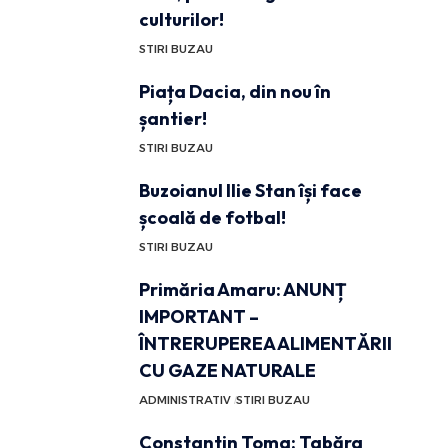
culturilor!
STIRI BUZAU
Piața Dacia, din nou în
șantier!
STIRI BUZAU
Buzoianul Ilie Stan își face
școală de fotbal!
STIRI BUZAU
Primăria Amaru: ANUNȚ
IMPORTANT –
ÎNTRERUPEREA ALIMENTĂRII
CU GAZE NATURALE
ADMINISTRATIV
STIRI BUZAU
Constantin Toma: Tabăra