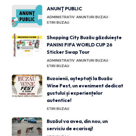
ANUNȚ PUBLIC
ADMINISTRATIV
ANUNTURI BUZAU
STIRI BUZAU
Shopping City Buzău găzduiește
PANINI FIFA WORLD CUP 26
Sticker Swap Tour
ADMINISTRATIV
ANUNTURI BUZAU
STIRI BUZAU
Buzoienii, așteptați la Buzău
Wine Fest, un eveniment dedicat
gustului și experiențelor
autentice!
STIRI BUZAU
Buzăul va avea, din nou, un
serviciu de ecarisaj!