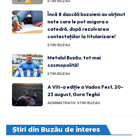
STIRI BUZAU
Încă 8 dascăli buzoieni au obținut
note care le pot asigura o
catedră, după rezolvarea
contestațiilor la titularizare!
STIRI BUZAU
Metalul Buzău, tot mai
cosmopolită!
STIRI BUZAU
A VIII-a ediție a Vadoo Fest, 20–
23 august, Gura Teghii
ADMINISTRATIV
STIRI BUZAU
Știri din Buzău de interes