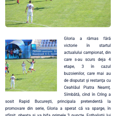
Gloria a rămas fără
victorie în startul
actualului campionat, din
care s-au scurs deja 4
etape, 3 în cazul
buzoienilor, care mai au
de disputat şi restanţa cu
Ceahlăul Piatra Neamţ.
Sîmbătă, cînd în Crîng a
sosit Rapid Bucureşti, principala pretendentă la
promovare din serie, Gloria a sperat că va sparge, în
sfîrşit, gheaţa şi va bifa primele 3 puncte. Fotbaliştii lui