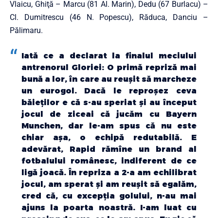
Vlaicu, Ghiţă – Marcu (81 Al. Marin), Dedu (67 Burlacu) –
Cl. Dumitrescu (46 N. Popescu), Răduca, Danciu –
Pălimaru.
Iată ce a declarat la finalul meciului
antrenorul Gloriei: O primă repriză mai
bună a lor, în care au reuşit să marcheze
un eurogol. Dacă le reproşez ceva
băieţilor e că s-au speriat şi au început
jocul de ziceai că jucăm cu Bayern
Munchen, dar le-am spus că nu este
chiar aşa, o echipă redutabilă. E
adevărat, Rapid rămîne un brand al
fotbalului românesc, indiferent de ce
ligă joacă. În repriza a 2-a am echilibrat
jocul, am sperat şi am reuşit să egalăm,
cred că, cu excepţia golului, n-au mai
ajuns la poarta noastră. I-am luat cu