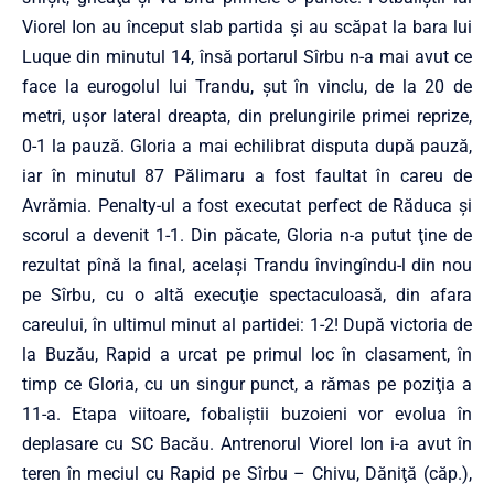
Viorel Ion au început slab partida şi au scăpat la bara lui
Luque din minutul 14, însă portarul Sîrbu n-a mai avut ce
face la eurogolul lui Trandu, şut în vinclu, de la 20 de
metri, uşor lateral dreapta, din prelungirile primei reprize,
0-1 la pauză. Gloria a mai echilibrat disputa după pauză,
iar în minutul 87 Pălimaru a fost faultat în careu de
Avrămia. Penalty-ul a fost executat perfect de Răduca şi
scorul a devenit 1-1. Din păcate, Gloria n-a putut ţine de
rezultat pînă la final, acelaşi Trandu învingîndu-l din nou
pe Sîrbu, cu o altă execuţie spectaculoasă, din afara
careului, în ultimul minut al partidei: 1-2! După victoria de
la Buzău, Rapid a urcat pe primul loc în clasament, în
timp ce Gloria, cu un singur punct, a rămas pe poziţia a
11-a. Etapa viitoare, fobaliştii buzoieni vor evolua în
deplasare cu SC Bacău. Antrenorul Viorel Ion i-a avut în
teren în meciul cu Rapid pe Sîrbu – Chivu, Dăniţă (căp.),