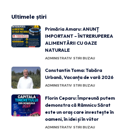
Ultimele știri
Primăria Amaru: ANUNȚ
IMPORTANT – ÎNTRERUPEREA
ALIMENTĂRII CU GAZE
NATURALE
ADMINISTRATIV
STIRI BUZAU
Constantin Toma: Tabăra
Urbană, Vacanța de vară 2026
ADMINISTRATIV
STIRI BUZAU
Florin Ceparu: Împreună putem
demonstra că Râmnicu Sărat
este un oraș care investește în
oameni, în idei și în viitor
ADMINISTRATIV
STIRI BUZAU