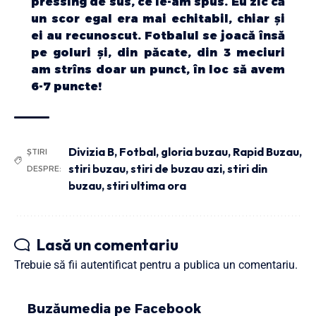
pressing de sus, ce le-am spus. Eu zic că
un scor egal era mai echitabil, chiar şi
ei au recunoscut. Fotbalul se joacă însă
pe goluri şi, din păcate, din 3 meciuri
am strîns doar un punct, în loc să avem
6-7 puncte!
Divizia B
,
Fotbal
,
gloria buzau
,
Rapid Buzau
,
ȘTIRI
stiri buzau
,
stiri de buzau azi
,
stiri din
DESPRE:
buzau
,
stiri ultima ora
Lasă un comentariu
Trebuie să fii
autentificat
pentru a publica un comentariu.
Buzăumedia pe Facebook