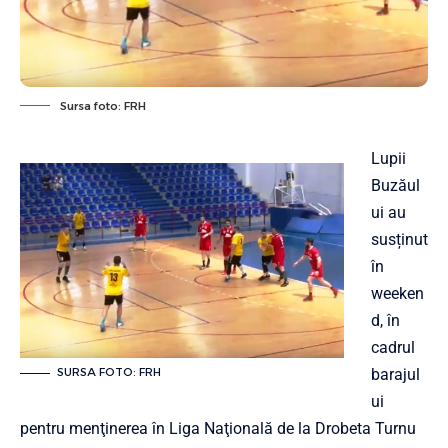
Sursa foto: FRH
Lupii
Buzăul
ui au
susținut
în
weeken
d, în
cadrul
barajul
SURSA FOTO: FRH
ui
pentru menţinerea în Liga Naţională de la Drobeta Turnu