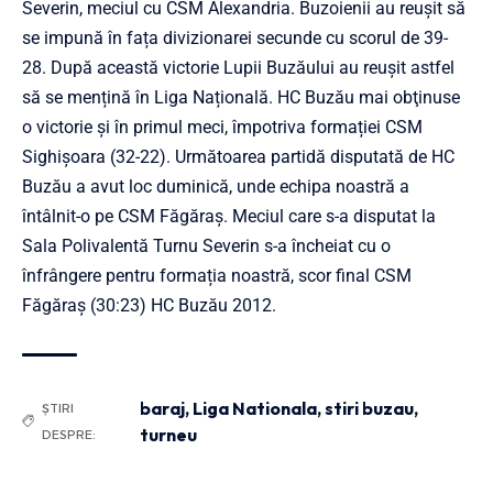
Severin, meciul cu CSM Alexandria. Buzoienii au reușit să
se impună în fața divizionarei secunde cu scorul de 39-
28. După această victorie Lupii Buzăului au reușit astfel
să se mențină în Liga Națională. HC Buzău mai obţinuse
o victorie şi în primul meci, împotriva formației CSM
Sighişoara (32-22). Următoarea partidă disputată de HC
Buzău a avut loc duminică, unde echipa noastră a
întâlnit-o pe CSM Făgăraș. Meciul care s-a disputat la
Sala Polivalentă Turnu Severin s-a încheiat cu o
înfrângere pentru formația noastră, scor final CSM
Făgăraș (30:23) HC Buzău 2012.
baraj
,
Liga Nationala
,
stiri buzau
,
ȘTIRI
turneu
DESPRE: