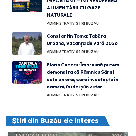
IMPORTANT – ÎNTRERUPEREA
ALIMENTĂRII CU GAZE
NATURALE
ADMINISTRATIV
STIRI BUZAU
Constantin Toma: Tabăra
Urbană, Vacanța de vară 2026
ADMINISTRATIV
STIRI BUZAU
Florin Ceparu: Împreună putem
demonstra că Râmnicu Sărat
este un oraș care investește în
oameni, în idei și în viitor
ADMINISTRATIV
STIRI BUZAU
Știri din Buzău de interes