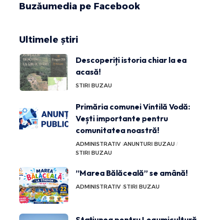
Buzăumedia pe Facebook
Ultimele știri
Descoperiți istoria chiar la ea
acasă!
STIRI BUZAU
Primăria comunei Vintilă Vodă:
Vești importante pentru
comunitatea noastră!
ADMINISTRATIV
ANUNTURI BUZAU
STIRI BUZAU
”Marea Bălăceală” se amână!
ADMINISTRATIV
STIRI BUZAU
Stațiunea pentru Legumicultură