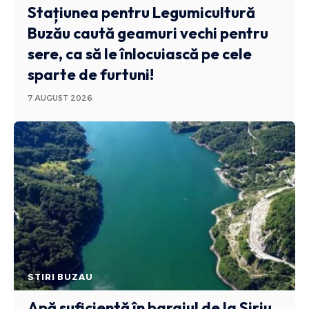
Stațiunea pentru Legumicultură
Buzău caută geamuri vechi pentru
sere, ca să le înlocuiască pe cele
sparte de furtuni!
7 AUGUST 2026
STIRI BUZAU
Apă suficientă în barajul de la Siriu,