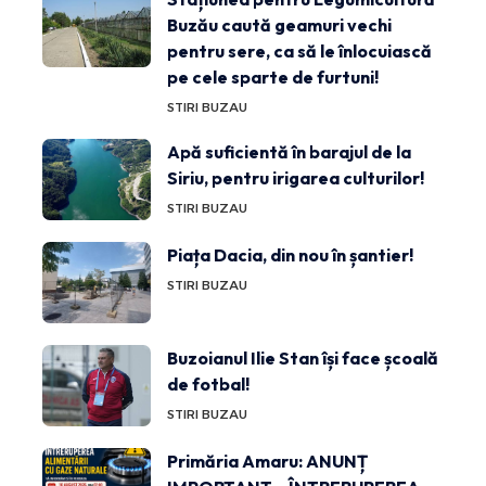
Buzău caută geamuri vechi
pentru sere, ca să le înlocuiască
pe cele sparte de furtuni!
STIRI BUZAU
Apă suficientă în barajul de la
Siriu, pentru irigarea culturilor!
STIRI BUZAU
Piața Dacia, din nou în șantier!
STIRI BUZAU
Buzoianul Ilie Stan își face școală
de fotbal!
STIRI BUZAU
Primăria Amaru: ANUNȚ