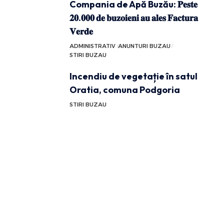
Compania de Apă Buzău: 𝐏𝐞𝐬𝐭𝐞
𝟐𝟎.𝟎𝟎𝟎 𝐝𝐞 𝐛𝐮𝐳𝐨𝐢𝐞𝐧𝐢 𝐚𝐮 𝐚𝐥𝐞𝐬 𝐅𝐚𝐜𝐭𝐮𝐫𝐚
𝐕𝐞𝐫𝐝𝐞
ADMINISTRATIV
ANUNTURI BUZAU
STIRI BUZAU
Incendiu de vegetație în satul
Oratia, comuna Podgoria
STIRI BUZAU