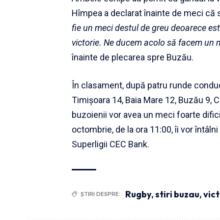
Hîmpea a declarat înainte de meci că s
fie un meci destul de greu deoarece es
victorie. Ne ducem acolo să facem un m
înainte de plecarea spre Buzău.
În clasament, după patru runde condu
Timișoara 14, Baia Mare 12, Buzău 9, Co
buzoienii vor avea un meci foarte dific
octombrie, de la ora 11:00, îi vor întâln
Superligii CEC Bank.
Rugby
,
stiri buzau
,
vict
ȘTIRI DESPRE: