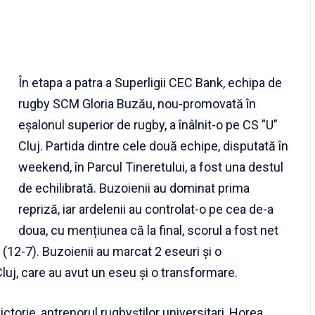
În etapa a patra a Superligii CEC Bank, echipa de
rugby SCM Gloria Buzău, nou-promovată în
eșalonul superior de rugby, a înâlnit-o pe CS ”U”
Cluj. Partida dintre cele două echipe, disputată în
weekend, în Parcul Tineretului, a fost una destul
de echilibrată. Buzoienii au dominat prima
repriză, iar ardelenii au controlat-o pe cea de-a
doua, cu mențiunea că la final, scorul a fost net
 (12-7). Buzoienii au marcat 2 eseuri și o
Cluj, care au avut un eseu și o transformare.
ctorie, antrenorul rugbyștilor universitari, Horea