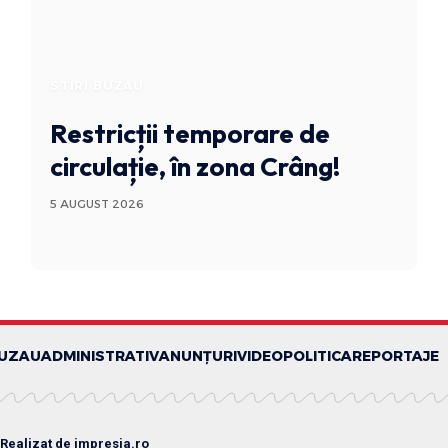
STIRI BUZAU
Restricții temporare de
circulație, în zona Crâng!
5 AUGUST 2026
BUZAU
ADMINISTRATIV
ANUNȚURI
VIDEO
POLITICA
REPORTAJE
 Realizat de
impresia.ro