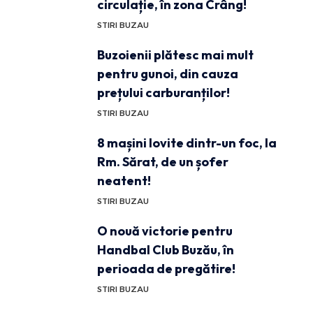
circulație, în zona Crâng!
STIRI BUZAU
Buzoienii plătesc mai mult
pentru gunoi, din cauza
prețului carburanților!
STIRI BUZAU
8 mașini lovite dintr-un foc, la
Rm. Sărat, de un șofer
neatent!
STIRI BUZAU
O nouă victorie pentru
Handbal Club Buzău, în
perioada de pregătire!
STIRI BUZAU