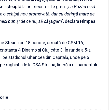
e așteaptă la un meci foarte greu. „
La Buzău o să
te o echipă nou promovată, dar cu dorință mare de
eci bun și de ce nu, să câștigăm”,
declara Hîmpea
ce Steaua cu 18 puncte, urmată de CSM 16,
nstanța 4, Dinamo și Cluj câte 3. În runda a 5-a,
il pe stadionul Ghencea din Capitală, unde pe 6
i pe rugbiștii de la CSA Steaua, lideră a clasamentului
orie