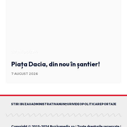
STIRI BUZAU
Piața Dacia, din nou în șantier!
7 AUGUST 2026
STIRI BUZAU
ADMINISTRATIV
ANUNȚURI
VIDEO
POLITICA
REPORTAJE
Copyright © 2015-2024 Buzăumedia.ro | Toate drepturile rezervate |