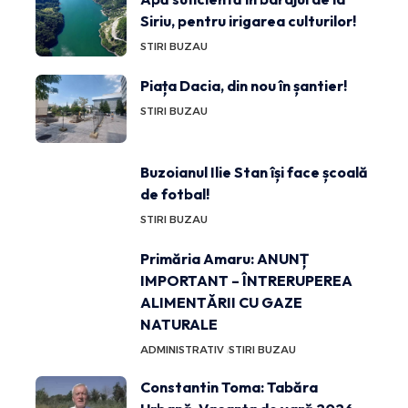
Siriu, pentru irigarea culturilor!
STIRI BUZAU
Piața Dacia, din nou în șantier!
STIRI BUZAU
Buzoianul Ilie Stan își face școală
de fotbal!
STIRI BUZAU
Primăria Amaru: ANUNȚ
IMPORTANT – ÎNTRERUPEREA
ALIMENTĂRII CU GAZE
NATURALE
ADMINISTRATIV
STIRI BUZAU
Constantin Toma: Tabăra