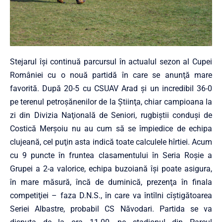
Stejarul îşi continuă parcursul în actualul sezon al Cupei
României cu o nouă partidă în care se anunţă mare
favorită. După 20-5 cu CSUAV Arad şi un incredibil 36-0
pe terenul petroşănenilor de la Ştiinţa, chiar campioana la
zi din Divizia Naţională de Seniori, rugbiştii conduşi de
Costică Merşoiu nu au cum să se împiedice de echipa
clujeană, cel puţin asta indică toate calculele hîrtiei. Acum
cu 9 puncte în fruntea clasamentului în Seria Roşie a
Grupei a 2-a valorice, echipa buzoiană îşi poate asigura,
în mare măsură, încă de duminică, prezenţa în finala
competiţiei – faza D.N.S., în care va întîlni cîştigătoarea
Seriei Albastre, probabil CS Năvodari. Partida se va