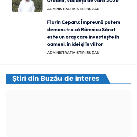
Urbană, Vacanța de vară 2026
ADMINISTRATIV
STIRI BUZAU
Florin Ceparu: Împreună putem
demonstra că Râmnicu Sărat
este un oraș care investește în
oameni, în idei și în viitor
ADMINISTRATIV
STIRI BUZAU
Știri din Buzău de interes