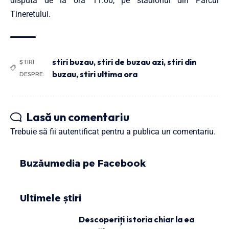
disputa de la ora 11.00, pe stadionul din Parcul
Tineretului.
stiri buzau
,
stiri de buzau azi
,
stiri din
ȘTIRI
buzau
,
stiri ultima ora
DESPRE:
Lasă un comentariu
Trebuie să fii
autentificat
pentru a publica un comentariu.
Buzăumedia pe Facebook
Ultimele știri
Descoperiți istoria chiar la ea