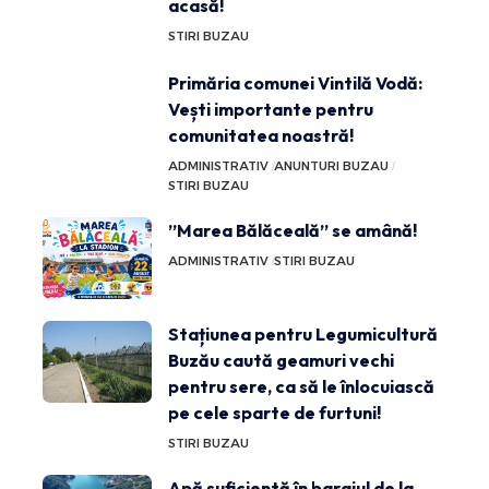
acasă!
STIRI BUZAU
Primăria comunei Vintilă Vodă:
Vești importante pentru
comunitatea noastră!
ADMINISTRATIV
ANUNTURI BUZAU
STIRI BUZAU
”Marea Bălăceală” se amână!
ADMINISTRATIV
STIRI BUZAU
Stațiunea pentru Legumicultură
Buzău caută geamuri vechi
pentru sere, ca să le înlocuiască
pe cele sparte de furtuni!
STIRI BUZAU
Apă suficientă în barajul de la