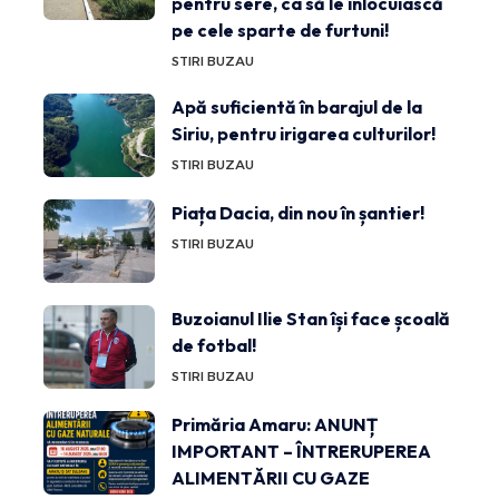
pentru sere, ca să le înlocuiască
pe cele sparte de furtuni!
STIRI BUZAU
Apă suficientă în barajul de la
Siriu, pentru irigarea culturilor!
STIRI BUZAU
Piața Dacia, din nou în șantier!
STIRI BUZAU
Buzoianul Ilie Stan își face școală
de fotbal!
STIRI BUZAU
Primăria Amaru: ANUNȚ
IMPORTANT – ÎNTRERUPEREA
ALIMENTĂRII CU GAZE