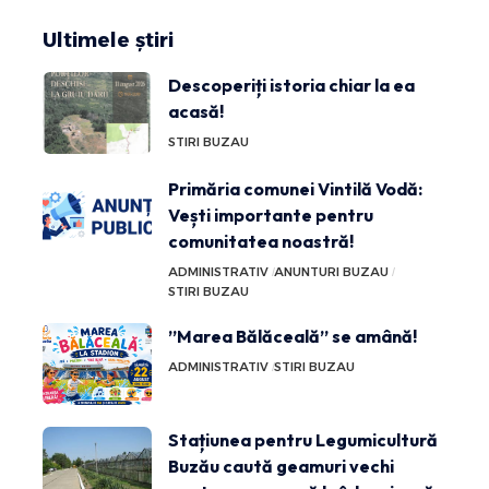
Ultimele știri
Descoperiți istoria chiar la ea
acasă!
STIRI BUZAU
Primăria comunei Vintilă Vodă:
Vești importante pentru
comunitatea noastră!
ADMINISTRATIV
ANUNTURI BUZAU
STIRI BUZAU
”Marea Bălăceală” se amână!
ADMINISTRATIV
STIRI BUZAU
Stațiunea pentru Legumicultură
Buzău caută geamuri vechi