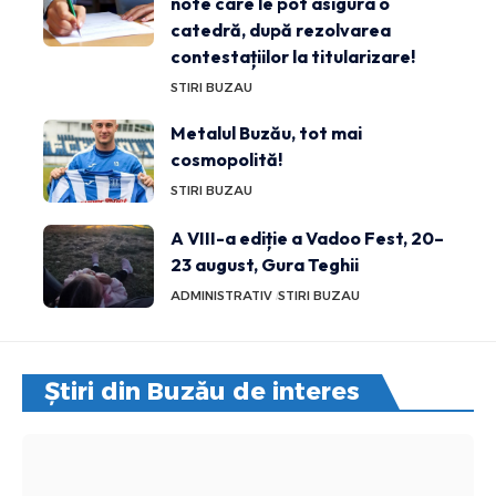
note care le pot asigura o
catedră, după rezolvarea
contestațiilor la titularizare!
STIRI BUZAU
Metalul Buzău, tot mai
cosmopolită!
STIRI BUZAU
A VIII-a ediție a Vadoo Fest, 20–
23 august, Gura Teghii
ADMINISTRATIV
STIRI BUZAU
Știri din Buzău de interes