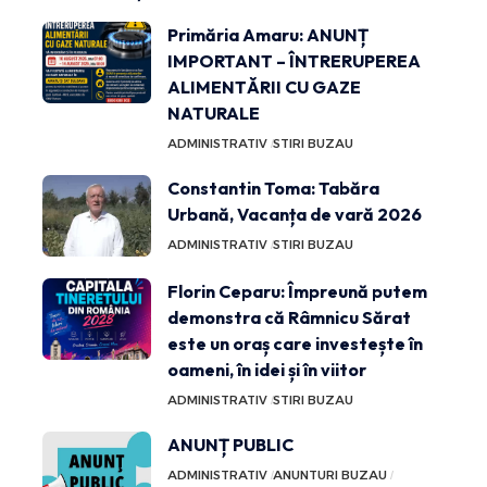
Primăria Amaru: ANUNȚ
IMPORTANT – ÎNTRERUPEREA
ALIMENTĂRII CU GAZE
NATURALE
ADMINISTRATIV
STIRI BUZAU
Constantin Toma: Tabăra
Urbană, Vacanța de vară 2026
ADMINISTRATIV
STIRI BUZAU
Florin Ceparu: Împreună putem
demonstra că Râmnicu Sărat
este un oraș care investește în
oameni, în idei și în viitor
ADMINISTRATIV
STIRI BUZAU
ANUNȚ PUBLIC
ADMINISTRATIV
ANUNTURI BUZAU