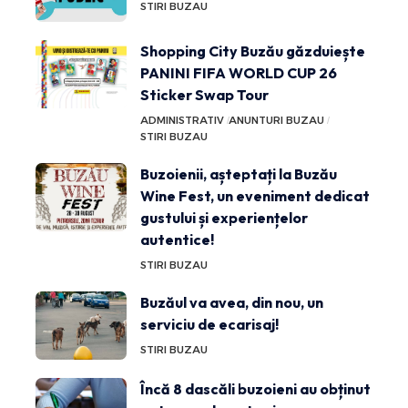
STIRI BUZAU
Shopping City Buzău găzduiește
PANINI FIFA WORLD CUP 26
Sticker Swap Tour
ADMINISTRATIV
ANUNTURI BUZAU
STIRI BUZAU
Buzoienii, așteptați la Buzău
Wine Fest, un eveniment dedicat
gustului și experiențelor
autentice!
STIRI BUZAU
Buzăul va avea, din nou, un
serviciu de ecarisaj!
STIRI BUZAU
Încă 8 dascăli buzoieni au obținut