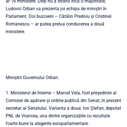
ar 16 ministere. Deşi nu a strâns încă o majoritate,
Ludovic Orban va prezenta joi echipa de miniştri în
Parlament. Doi buzoieni – Cătălin Predoiu și Cristinel
Romanescu – ar putea prelua conducerea a două
ministere.
Miniştrii Guvernului Orban:
1. Ministerul de Interne – Marcel Vela, fost preşedinte al
Comisiei de apărare şi ordine publică din Senat, în prezent
secretar al Senatului. Varianta a doua: Ion Ştefan, deputat
PNL de Vrancea, una dintre organizaţiile cu rezultate
foarte bune la alegerile europarlamentare.