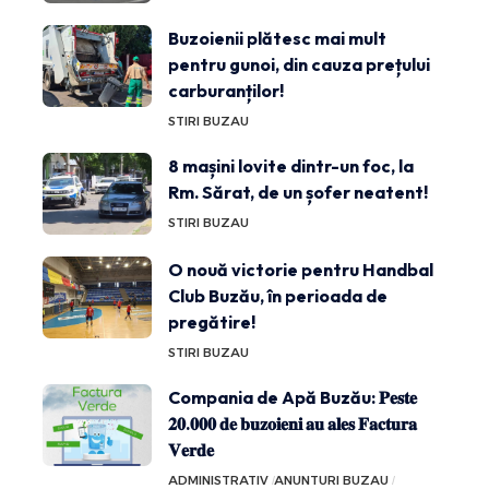
Buzoienii plătesc mai mult
pentru gunoi, din cauza prețului
carburanților!
STIRI BUZAU
8 mașini lovite dintr-un foc, la
Rm. Sărat, de un șofer neatent!
STIRI BUZAU
O nouă victorie pentru Handbal
Club Buzău, în perioada de
pregătire!
STIRI BUZAU
Compania de Apă Buzău: 𝐏𝐞𝐬𝐭𝐞
𝟐𝟎.𝟎𝟎𝟎 𝐝𝐞 𝐛𝐮𝐳𝐨𝐢𝐞𝐧𝐢 𝐚𝐮 𝐚𝐥𝐞𝐬 𝐅𝐚𝐜𝐭𝐮𝐫𝐚
𝐕𝐞𝐫𝐝𝐞
ADMINISTRATIV
ANUNTURI BUZAU