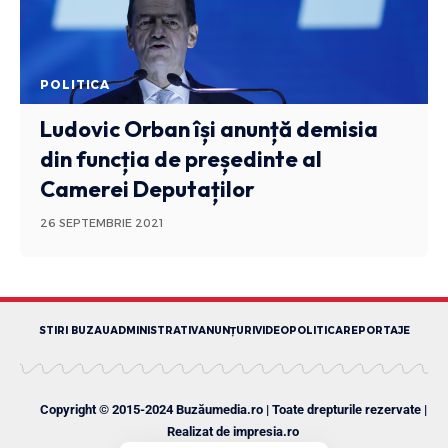
POLITICA
Ludovic Orban își anunță demisia
din funcția de președinte al
Camerei Deputaților
26 SEPTEMBRIE 2021
STIRI BUZAU
ADMINISTRATIV
ANUNȚURI
VIDEO
POLITICA
REPORTAJE
Copyright © 2015-2024 Buzăumedia.ro | Toate drepturile rezervate |
Realizat de
impresia.ro