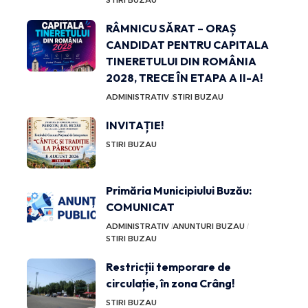
STIRI BUZAU
RÂMNICU SĂRAT – ORAȘ
CANDIDAT PENTRU CAPITALA
TINERETULUI DIN ROMÂNIA
2028, TRECE ÎN ETAPA A II-A!
ADMINISTRATIV
STIRI BUZAU
INVITAȚIE!
STIRI BUZAU
Primăria Municipiului Buzău:
COMUNICAT
ADMINISTRATIV
ANUNTURI BUZAU
STIRI BUZAU
Restricții temporare de
circulație, în zona Crâng!
STIRI BUZAU