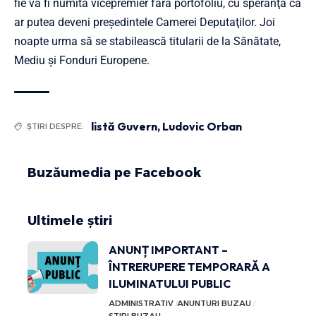
fie va fi numită vicepremier fără portofoliu, cu speranţa că
ar putea deveni preşedintele Camerei Deputaţilor. Joi
noapte urma să se stabilească titularii de la Sănătate,
Mediu şi Fonduri Europene.
listă Guvern
,
Ludovic Orban
ȘTIRI DESPRE:
Buzăumedia pe Facebook
Ultimele știri
ANUNȚ IMPORTANT –
ÎNTRERUPERE TEMPORARĂ A
ILUMINATULUI PUBLIC
ADMINISTRATIV
ANUNTURI BUZAU