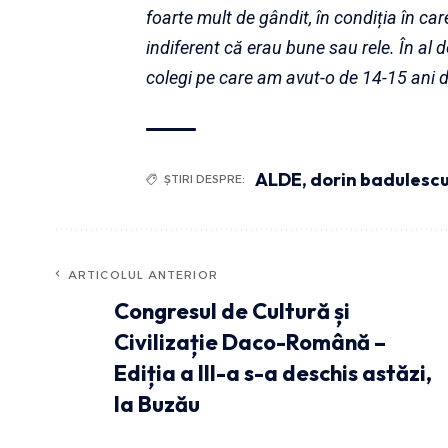
foarte mult de gândit, în condiția în ca
indiferent că erau bune sau rele. În al 
colegi pe care am avut-o de 14-15 ani d
ALDE
,
dorin badulesc
ȘTIRI DESPRE:
ARTICOLUL ANTERIOR
Congresul de Cultură și
Civilizație Daco-Română –
Ediția a III-a s-a deschis astăzi,
la Buzău