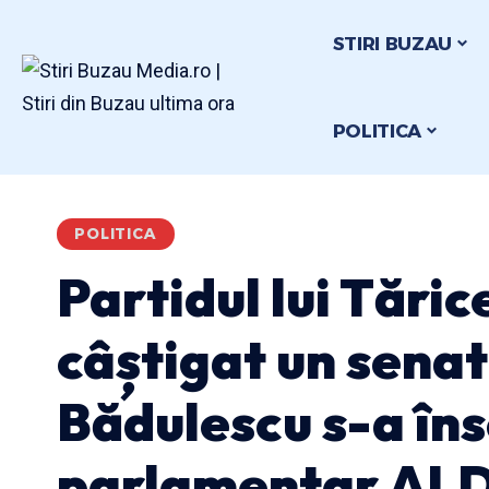
STIRI BUZAU
POLITICA
POLITICA
Partidul lui Tări
câștigat un senat
Bădulescu s-a îns
parlamentar ALD