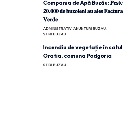
Compania de Apă Buzău: 𝐏𝐞𝐬𝐭𝐞
𝟐𝟎.𝟎𝟎𝟎 𝐝𝐞 𝐛𝐮𝐳𝐨𝐢𝐞𝐧𝐢 𝐚𝐮 𝐚𝐥𝐞𝐬 𝐅𝐚𝐜𝐭𝐮𝐫𝐚
𝐕𝐞𝐫𝐝𝐞
ADMINISTRATIV
ANUNTURI BUZAU
STIRI BUZAU
Incendiu de vegetație în satul
Oratia, comuna Podgoria
STIRI BUZAU