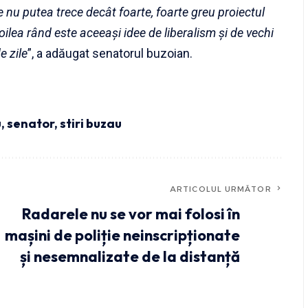
re nu putea trece decât foarte, foarte greu proiectul
doilea rând este aceeași idee de liberalism și de vechi
e zile
”, a adăugat senatorul buzoian.
u
,
senator
,
stiri buzau
ARTICOLUL URMĂTOR
Radarele nu se vor mai folosi în
mașini de poliție neinscripționate
și nesemnalizate de la distanță