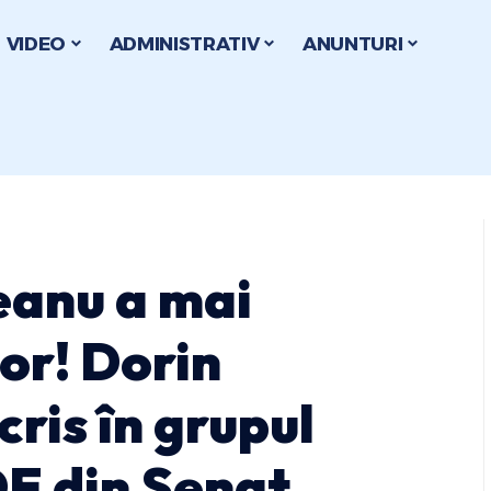
VIDEO
ADMINISTRATIV
ANUNTURI
ceanu a mai
or! Dorin
cris în grupul
E din Senat