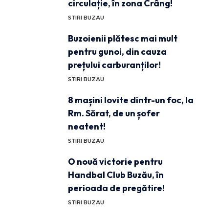
circulație, în zona Crâng!
STIRI BUZAU
Buzoienii plătesc mai mult
pentru gunoi, din cauza
prețului carburanților!
STIRI BUZAU
8 mașini lovite dintr-un foc, la
Rm. Sărat, de un șofer
neatent!
STIRI BUZAU
O nouă victorie pentru
Handbal Club Buzău, în
perioada de pregătire!
STIRI BUZAU