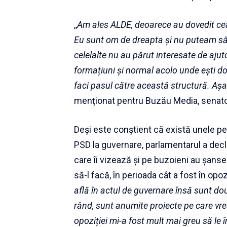
,,
Am ales ALDE, deoarece au dovedit cea
Eu sunt om de dreapta și nu puteam să 
celelalte nu au părut interesate de aju
formațiuni și normal acolo unde ești do
faci pasul către această structură. Aș
menționat pentru Buzău Media, senato
Deși este conștient că există unele per
PSD la guvernare, parlamentarul a decl
care îi vizează și pe buzoieni au șanse 
să-l facă, în perioada cât a fost în opoziț
află în actul de guvernare însă sunt do
rând, sunt anumite proiecte pe care vre
opoziției mi-a fost mult mai greu să le 