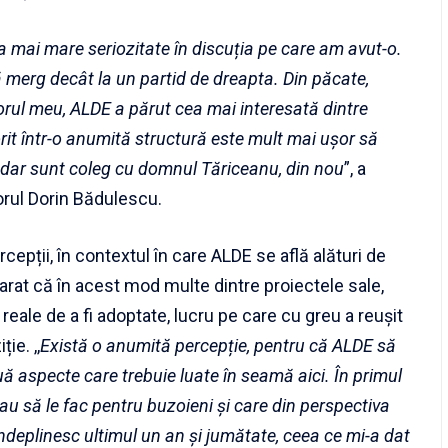
 mai mare seriozitate în discuția pe care am avut-o.
merg decât la un partid de dreapta. Din păcate,
torul meu, ALDE a părut cea mai interesată dintre
rit într-o anumită structură este mult mai ușor să
adar sunt coleg cu domnul Tăriceanu, din nou
”, a
rul Dorin Bădulescu.
cepții, în contextul în care ALDE se află alături de
arat că în acest mod multe dintre proiectele sale,
reale de a fi adoptate, lucru pe care cu greu a reușit
ie. ,,
Există o anumită percepție, pentru că ALDE să
uă aspecte care trebuie luate în seamă aici. În primul
au să le fac pentru buzoieni și care din perspectiva
îndeplinesc ultimul un an și jumătate, ceea ce mi-a dat