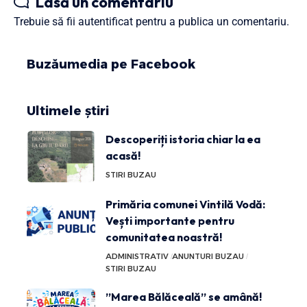
Lasă un comentariu
Trebuie să fii
autentificat
pentru a publica un comentariu.
Buzăumedia pe Facebook
Ultimele știri
Descoperiți istoria chiar la ea
acasă!
STIRI BUZAU
Primăria comunei Vintilă Vodă:
Vești importante pentru
comunitatea noastră!
ADMINISTRATIV
ANUNTURI BUZAU
STIRI BUZAU
”Marea Bălăceală” se amână!