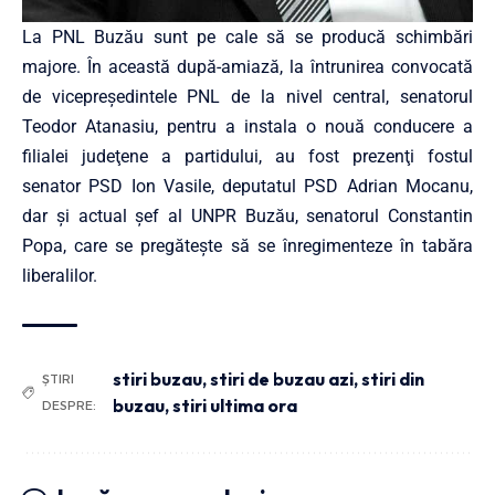
La PNL Buzău sunt pe cale să se producă schimbări
majore. În această după-amiază, la întrunirea convocată
de vicepreședintele PNL de la nivel central, senatorul
Teodor Atanasiu, pentru a instala o nouă conducere a
filialei judeţene a partidului, au fost prezenţi fostul
senator PSD Ion Vasile, deputatul PSD Adrian Mocanu,
dar și actual şef al UNPR Buzău, senatorul Constantin
Popa, care se pregătește să se înregimenteze în tabăra
liberalilor.
stiri buzau
,
stiri de buzau azi
,
stiri din
ȘTIRI
buzau
,
stiri ultima ora
DESPRE: