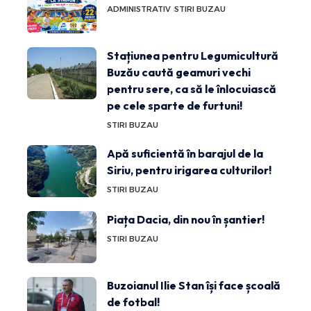
ADMINISTRATIV
STIRI BUZAU
Stațiunea pentru Legumicultură
Buzău caută geamuri vechi
pentru sere, ca să le înlocuiască
pe cele sparte de furtuni!
STIRI BUZAU
Apă suficientă în barajul de la
Siriu, pentru irigarea culturilor!
STIRI BUZAU
Piața Dacia, din nou în șantier!
STIRI BUZAU
Buzoianul Ilie Stan își face școală
de fotbal!