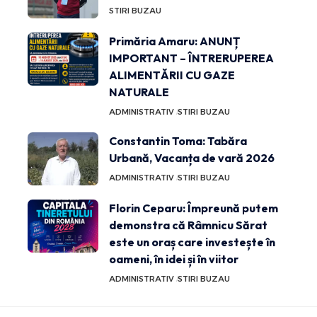
STIRI BUZAU
Primăria Amaru: ANUNȚ
IMPORTANT – ÎNTRERUPEREA
ALIMENTĂRII CU GAZE
NATURALE
ADMINISTRATIV
STIRI BUZAU
Constantin Toma: Tabăra
Urbană, Vacanța de vară 2026
ADMINISTRATIV
STIRI BUZAU
Florin Ceparu: Împreună putem
demonstra că Râmnicu Sărat
este un oraș care investește în
oameni, în idei și în viitor
ADMINISTRATIV
STIRI BUZAU