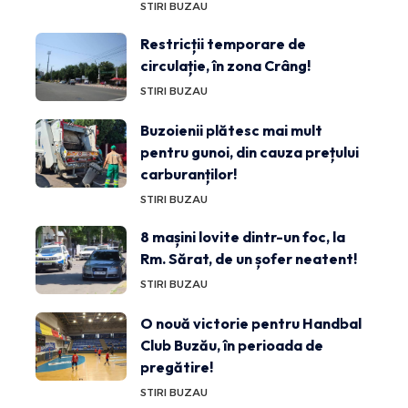
STIRI BUZAU
Restricții temporare de
circulație, în zona Crâng!
STIRI BUZAU
Buzoienii plătesc mai mult
pentru gunoi, din cauza prețului
carburanților!
STIRI BUZAU
8 mașini lovite dintr-un foc, la
Rm. Sărat, de un șofer neatent!
STIRI BUZAU
O nouă victorie pentru Handbal
Club Buzău, în perioada de
pregătire!
STIRI BUZAU