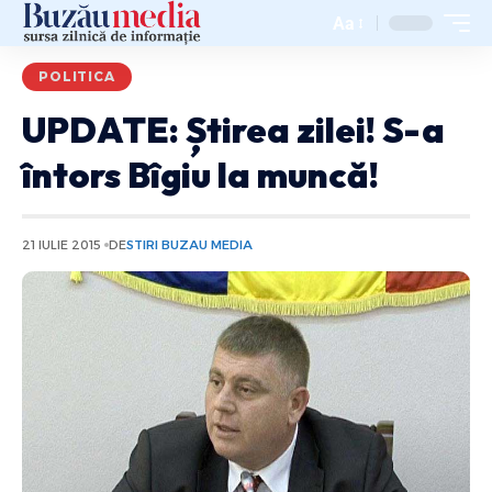
Aa
POLITICA
UPDATE: Știrea zilei! S-a
întors Bîgiu la muncă!
21 IULIE 2015
DE
STIRI BUZAU MEDIA