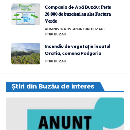
Compania de Apă Buzău: 𝐏𝐞𝐬𝐭𝐞
𝟐𝟎.𝟎𝟎𝟎 𝐝𝐞 𝐛𝐮𝐳𝐨𝐢𝐞𝐧𝐢 𝐚𝐮 𝐚𝐥𝐞𝐬 𝐅𝐚𝐜𝐭𝐮𝐫𝐚
𝐕𝐞𝐫𝐝𝐞
ADMINISTRATIV
ANUNTURI BUZAU
STIRI BUZAU
Incendiu de vegetație în satul
Oratia, comuna Podgoria
STIRI BUZAU
Știri din Buzău de interes