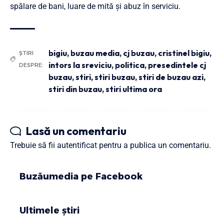
spălare de bani, luare de mită și abuz în serviciu.
bigiu
,
buzau media
,
cj buzau
,
cristinel bigiu
,
ȘTIRI
intors la sreviciu
,
politica
,
presedintele cj
DESPRE:
buzau
,
stiri
,
stiri buzau
,
stiri de buzau azi
,
stiri din buzau
,
stiri ultima ora
Lasă un comentariu
Trebuie să fii
autentificat
pentru a publica un comentariu.
Buzăumedia pe Facebook
Ultimele știri