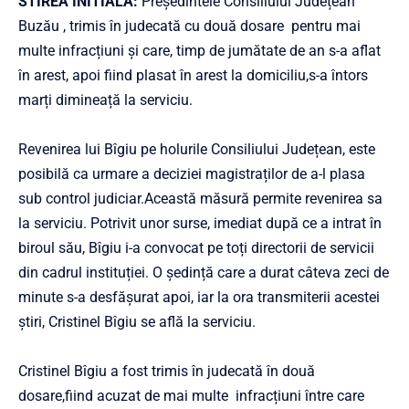
STIREA INITIALA:
Președintele Consiliului Județean
Buzău , trimis în judecată cu două dosare pentru mai
multe infracțiuni și care, timp de jumătate de an s-a aflat
în arest, apoi fiind plasat în arest la domiciliu,s-a întors
marți dimineață la serviciu.
Revenirea lui Bîgiu pe holurile Consiliului Județean, este
posibilă ca urmare a deciziei magistraților de a-l plasa
sub control judiciar.Această măsură permite revenirea sa
la serviciu. Potrivit unor surse, imediat după ce a intrat în
biroul său, Bîgiu i-a convocat pe toți directorii de servicii
din cadrul instituției. O ședință care a durat câteva zeci de
minute s-a desfășurat apoi, iar la ora transmiterii acestei
știri, Cristinel Bîgiu se află la serviciu.
Cristinel Bîgiu a fost trimis în judecată în două
dosare,fiind acuzat de mai multe infracțiuni între care