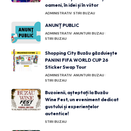
oameni, în idei și în viitor
ADMINISTRATIV
STIRI BUZAU
ANUNȚ PUBLIC
ADMINISTRATIV
ANUNTURI BUZAU
STIRI BUZAU
Shopping City Buzău găzduiește
PANINI FIFA WORLD CUP 26
Sticker Swap Tour
ADMINISTRATIV
ANUNTURI BUZAU
STIRI BUZAU
Buzoienii, așteptați la Buzău
Wine Fest, un eveniment dedicat
gustului și experiențelor
autentice!
STIRI BUZAU