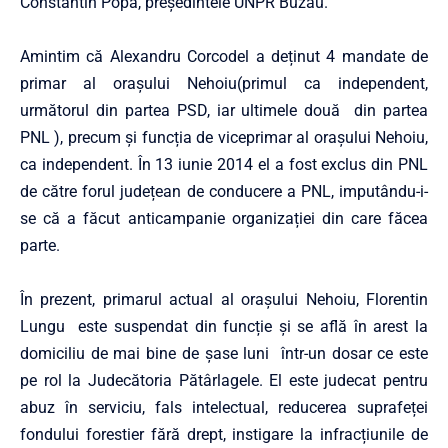
Constantin Popa, președintele UNPR Buzău.
Amintim că Alexandru Corcodel a deținut 4 mandate de
primar al orașului Nehoiu(primul ca independent,
următorul din partea PSD, iar ultimele două din partea
PNL ), precum și funcția de viceprimar al orașului Nehoiu,
ca independent. În 13 iunie 2014 el a fost exclus din PNL
de către forul județean de conducere a PNL, imputându-i-
se că a făcut anticampanie organizației din care făcea
parte.
În prezent, primarul actual al orașului Nehoiu, Florentin
Lungu este suspendat din funcție și se află în arest la
domiciliu de mai bine de șase luni într-un dosar ce este
pe rol la Judecătoria Pătârlagele. El este judecat pentru
abuz în serviciu, fals intelectual, reducerea suprafeței
fondului forestier fără drept, instigare la infracțiunile de