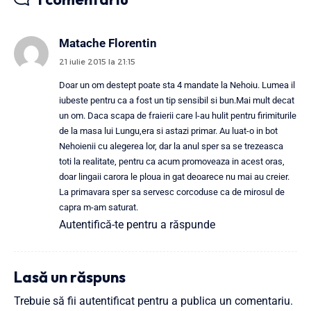
Matache Florentin
21 iulie 2015 la 21:15
Doar un om destept poate sta 4 mandate la Nehoiu. Lumea il
iubeste pentru ca a fost un tip sensibil si bun.Mai mult decat
un om. Daca scapa de fraierii care l-au hulit pentru firimiturile
de la masa lui Lungu,era si astazi primar. Au luat-o in bot
Nehoienii cu alegerea lor, dar la anul sper sa se trezeasca
toti la realitate, pentru ca acum promoveaza in acest oras,
doar lingaii carora le ploua in gat deoarece nu mai au creier.
La primavara sper sa servesc corcoduse ca de mirosul de
capra m-am saturat.
Autentifică-te pentru a răspunde
Lasă un răspuns
Trebuie să fii
autentificat
pentru a publica un comentariu.