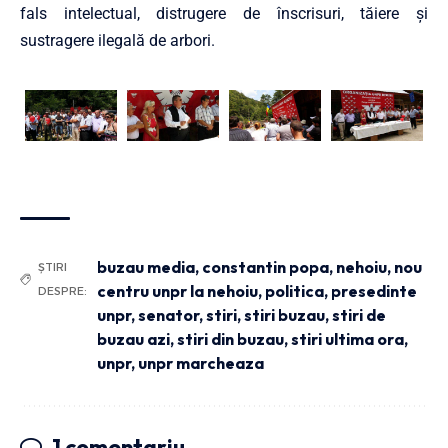
fals intelectual, distrugere de înscrisuri, tăiere și
sustragere ilegală de arbori.
buzau media
,
constantin popa
,
nehoiu
,
nou
ȘTIRI
centru unpr la nehoiu
,
politica
,
presedinte
DESPRE:
unpr
,
senator
,
stiri
,
stiri buzau
,
stiri de
buzau azi
,
stiri din buzau
,
stiri ultima ora
,
unpr
,
unpr marcheaza
1 comentariu