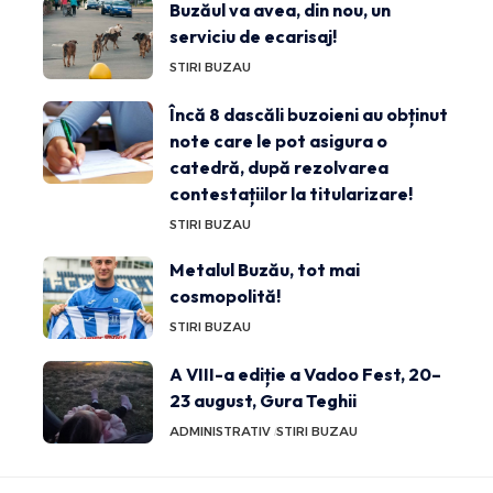
Buzăul va avea, din nou, un
serviciu de ecarisaj!
STIRI BUZAU
Încă 8 dascăli buzoieni au obținut
note care le pot asigura o
catedră, după rezolvarea
contestațiilor la titularizare!
STIRI BUZAU
Metalul Buzău, tot mai
cosmopolită!
STIRI BUZAU
A VIII-a ediție a Vadoo Fest, 20–
23 august, Gura Teghii
ADMINISTRATIV
STIRI BUZAU