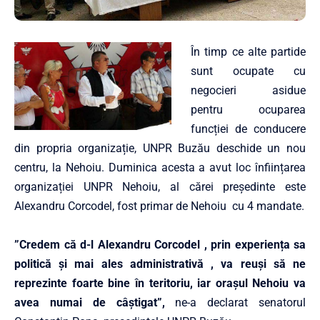
În timp ce alte partide
sunt ocupate cu
negocieri asidue
pentru ocuparea
funcției de conducere
din propria organizație, UNPR Buzău deschide un nou
centru, la Nehoiu. Duminica acesta a avut loc înființarea
organizației UNPR Nehoiu, al cărei președinte este
Alexandru Corcodel, fost primar de Nehoiu cu 4 mandate.
”Credem că d-l Alexandru Corcodel , prin experiența sa
politică și mai ales administrativă , va reuși să ne
reprezinte foarte bine în teritoriu, iar orașul Nehoiu va
avea numai de câștigat”,
ne-a declarat senatorul