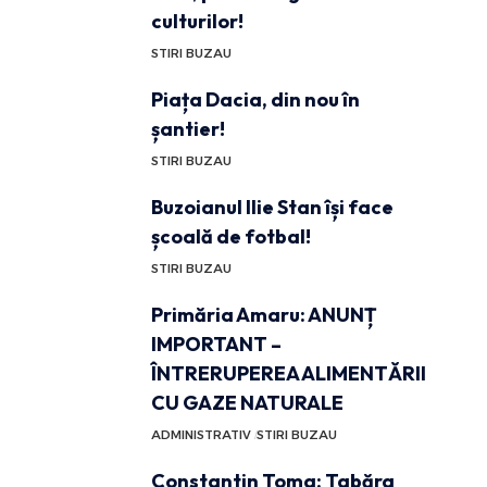
culturilor!
STIRI BUZAU
Piața Dacia, din nou în
șantier!
STIRI BUZAU
Buzoianul Ilie Stan își face
școală de fotbal!
STIRI BUZAU
Primăria Amaru: ANUNȚ
IMPORTANT –
ÎNTRERUPEREA ALIMENTĂRII
CU GAZE NATURALE
ADMINISTRATIV
STIRI BUZAU
Constantin Toma: Tabăra