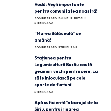
Vodă: Vești importante
pentru comunitatea noastră!
ADMINISTRATIV
ANUNTURI BUZAU
STIRI BUZAU
”Marea Bălăceală” se
amână!
ADMINISTRATIV
STIRI BUZAU
Stațiunea pentru
Legumicultură Buzău caută
geamuri vechi pentru sere, ca
să le înlocuiască pe cele
sparte de furtuni!
STIRI BUZAU
Apă suficientă în barajul de la
Siriu, pentru irigarea