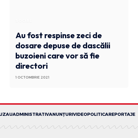
SOCIAL
Au fost respinse zeci de
dosare depuse de dascălii
buzoieni care vor să fie
directori
1 OCTOMBRIE 2021
BUZAU
ADMINISTRATIV
ANUNȚURI
VIDEO
POLITICA
REPORTAJE