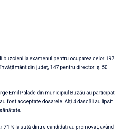
ăli buzoieni la examenul pentru ocuparea celor 197
 învățământ din județ, 147 pentru directori și 50
rge Emil Palade din municipiul Buzău au participat
au fost acceptate dosarele. Alți 4 dascăli au lipsit
 sănătate.
oar 71 % la sută dintre candidați au promovat, având