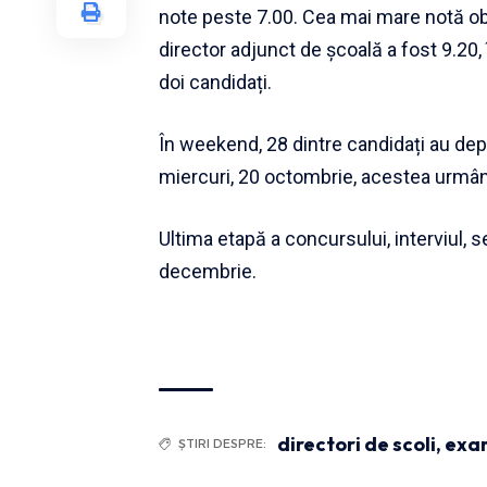
note peste 7.00. Cea mai mare notă obț
director adjunct de școală a fost 9.20,
doi candidați.
În weekend, 28 dintre candidați au depu
miercuri, 20 octombrie, acestea urmând 
Ultima etapă a concursului, interviul, 
decembrie.
directori de scoli
,
exa
ȘTIRI DESPRE: