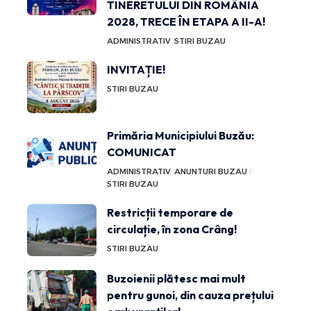
TINERETULUI DIN ROMÂNIA
2028, TRECE ÎN ETAPA A II-A!
ADMINISTRATIV
STIRI BUZAU
INVITAȚIE!
STIRI BUZAU
Primăria Municipiului Buzău:
COMUNICAT
ADMINISTRATIV
ANUNTURI BUZAU
STIRI BUZAU
Restricții temporare de
circulație, în zona Crâng!
STIRI BUZAU
Buzoienii plătesc mai mult
pentru gunoi, din cauza prețului