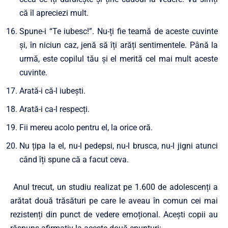
că îl apreciezi mult.
Spune-i “Te iubesc!”. Nu-ți fie teamă de aceste cuvinte
și, în niciun caz, jenă să îți arăți sentimentele. Până la
urmă, este copilul tău și el merită cel mai mult aceste
cuvinte.
Arată-i că-l iubești.
Arată-i ca-l respecți.
Fii mereu acolo pentru el, la orice oră.
Nu țipa la el, nu-l pedepsi, nu-l brusca, nu-l jigni atunci
când îți spune că a facut ceva.
Anul trecut, un studiu realizat pe 1.600 de adolescenți a
arătat două trăsături pe care le aveau în comun cei mai
rezistenți din punct de vedere emoțional. Acești copii au