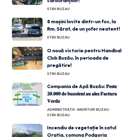
carburanților!
STIRI BUZAU
8 mașini lovite dintr-un foc, la
Rm. Sărat, de un șofer neatent!
STIRI BUZAU
O nouă victorie pentru Handbal
Club Buzău, în perioada de
pregătire!
STIRI BUZAU
Compania de Apă Buzău: 𝐏𝐞𝐬𝐭𝐞
𝟐𝟎.𝟎𝟎𝟎 𝐝𝐞 𝐛𝐮𝐳𝐨𝐢𝐞𝐧𝐢 𝐚𝐮 𝐚𝐥𝐞𝐬 𝐅𝐚𝐜𝐭𝐮𝐫𝐚
𝐕𝐞𝐫𝐝𝐞
ADMINISTRATIV
ANUNTURI BUZAU
STIRI BUZAU
Incendiu de vegetație în satul
Oratia, comuna Podgoria