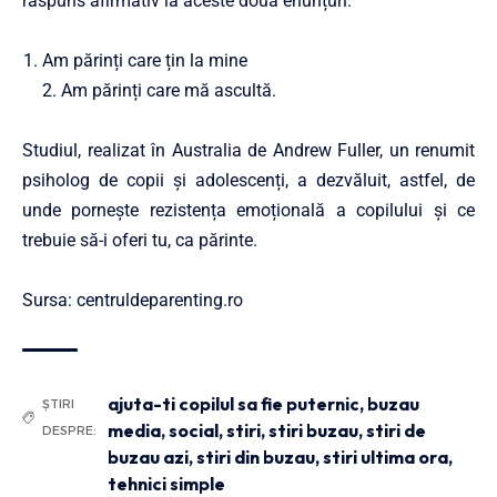
răspuns afirmativ la aceste două enunțuri:
Am părinți care țin la mine
2. Am părinți care mă ascultă.
Studiul, realizat în Australia de Andrew Fuller, un renumit
psiholog de copii și adolescenți, a dezvăluit, astfel, de
unde pornește rezistența emoțională a copilului și ce
trebuie să-i oferi tu, ca părinte.
Sursa: centruldeparenting.ro
ajuta-ti copilul sa fie puternic
,
buzau
ȘTIRI
media
,
social
,
stiri
,
stiri buzau
,
stiri de
DESPRE:
buzau azi
,
stiri din buzau
,
stiri ultima ora
,
tehnici simple