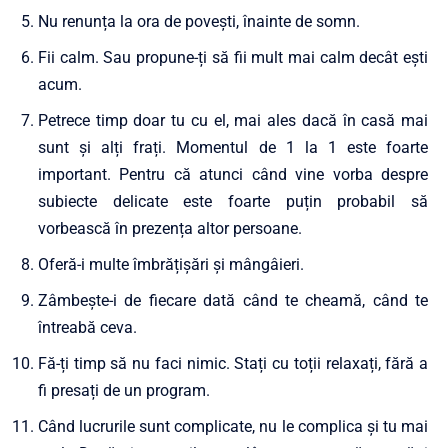
Nu renunța la ora de povești, înainte de somn.
Fii calm. Sau propune-ți să fii mult mai calm decât ești
acum.
Petrece timp doar tu cu el, mai ales dacă în casă mai
sunt și alți frați. Momentul de 1 la 1 este foarte
important. Pentru că atunci când vine vorba despre
subiecte delicate este foarte puțin probabil să
vorbească în prezența altor persoane.
Oferă-i multe îmbrățișări și mângâieri.
Zâmbește-i de fiecare dată când te cheamă, când te
întreabă ceva.
Fă-ți timp să nu faci nimic. Stați cu toții relaxați, fără a
fi presați de un program.
Când lucrurile sunt complicate, nu le complica și tu mai