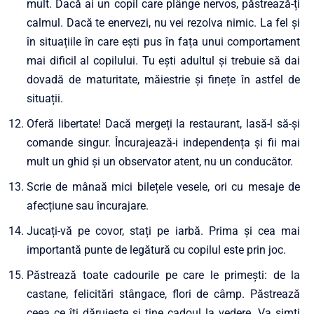
mult. Dacă ai un copil care plânge nervos, păstrează-ți
calmul. Dacă te enervezi, nu vei rezolva nimic. La fel și
în situațiile în care ești pus în fața unui comportament
mai dificil al copilului. Tu ești adultul și trebuie să dai
dovadă de maturitate, măiestrie și finețe în astfel de
situații.
Oferă libertate! Dacă mergeți la restaurant, lasă-l să-și
comande singur. Încurajează-i independența și fii mai
mult un ghid și un observator atent, nu un conducător.
Scrie de mânaă mici bilețele vesele, ori cu mesaje de
afecțiune sau încurajare.
Jucați-vă pe covor, stați pe iarbă. Prima și cea mai
importantă punte de legătură cu copilul este prin joc.
Păstrează toate cadourile pe care le primești: de la
castane, felicitări stângace, flori de câmp. Păstrează
ceea ce îți dăruiește și ține cadoul la vedere. Va simți