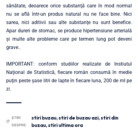
sănătate, deoarece orice substanţă care în mod normal
nu se află într-un produs natural nu ne face bine. Nici
sarea, nici aditivii sau alte substanţe nu sunt benefice.
Apar dureri de stomac, se produce hipertensiune arterială
şi multe alte probleme care pe termen lung pot deveni
grave..
IMPORTANT: conform studiilor realizate de Instiutul
Naţional de Statistică, fiecare român consumă în medie
puţin peste şase litri de lapte în fiecare luna, 200 de ml pe
zi.
stiri buzau
,
stiri de buzau azi
,
stiri din
ȘTIRI
buzau
,
stiri ultima ora
DESPRE: