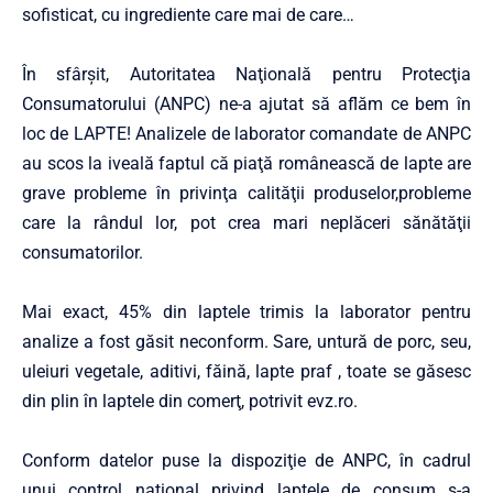
sofisticat, cu ingrediente care mai de care…
În sfârşit, Autoritatea Naţională pentru Protecţia
Consumatorului (ANPC) ne-a ajutat să aflăm ce bem în
loc de LAPTE! Analizele de laborator comandate de ANPC
au scos la iveală faptul că piaţă românească de lapte are
grave probleme în privinţa calităţii produselor,probleme
care la rândul lor, pot crea mari neplăceri sănătăţii
consumatorilor.
Mai exact, 45% din laptele trimis la laborator pentru
analize a fost găsit neconform. Sare, untură de porc, seu,
uleiuri vegetale, aditivi, făină, lapte praf , toate se găsesc
din plin în laptele din comerţ, potrivit evz.ro.
Conform datelor puse la dispoziţie de ANPC, în cadrul
unui control naţional privind laptele de consum s-a