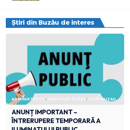
Știri din Buzău de interes
ADMINISTRATIV
ANUNTURI BUZAU
STIRI BUZAU
ANUNȚ IMPORTANT –
ÎNTRERUPERE TEMPORARĂ A
ILUMINATULUI PUBLIC