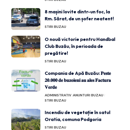
8 mașini lovite dintr-un foc, la
Rm. Sărat, de un șofer neatent!
STIRI BUZAU
O nouă victorie pentru Handbal
Club Buzău, în perioada de
pregătire!
STIRI BUZAU
Compania de Apă Buzău: 𝐏𝐞𝐬𝐭𝐞
𝟐𝟎.𝟎𝟎𝟎 𝐝𝐞 𝐛𝐮𝐳𝐨𝐢𝐞𝐧𝐢 𝐚𝐮 𝐚𝐥𝐞𝐬 𝐅𝐚𝐜𝐭𝐮𝐫𝐚
𝐕𝐞𝐫𝐝𝐞
ADMINISTRATIV
ANUNTURI BUZAU
STIRI BUZAU
Incendiu de vegetație în satul
Oratia, comuna Podgoria
STIRI BUZAU