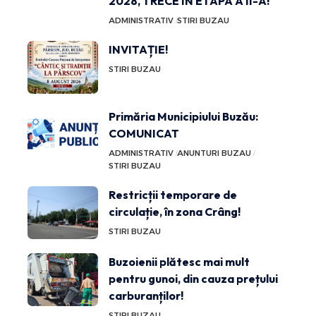
2028, TRECE ÎN ETAPA A II-A!
ADMINISTRATIV
STIRI BUZAU
INVITAȚIE!
STIRI BUZAU
Primăria Municipiului Buzău:
COMUNICAT
ADMINISTRATIV
ANUNTURI BUZAU
STIRI BUZAU
Restricții temporare de
circulație, în zona Crâng!
STIRI BUZAU
Buzoienii plătesc mai mult
pentru gunoi, din cauza prețului
carburanților!
STIRI BUZAU