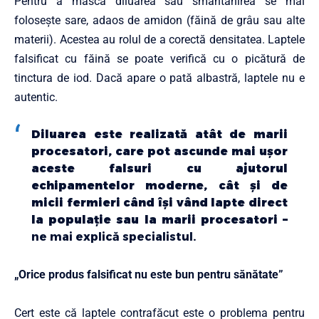
Pentru a masca diluarea sau smântânirea se mai
foloseşte sare, adaos de amidon (făină de grâu sau alte
materii). Acestea au rolul de a corectă densitatea. Laptele
falsificat cu făină se poate verifică cu o picătură de
tinctura de iod. Dacă apare o pată albastră, laptele nu e
autentic.
Diluarea este realizată atât de marii
procesatori, care pot ascunde mai uşor
aceste falsuri cu ajutorul
echipamentelor moderne, cât şi de
micii fermieri când îşi vând lapte direct
la populaţie sau la marii procesatori –
ne mai explică specialistul.
„Orice produs falsificat nu este bun pentru sănătate”
Cert este că laptele contrafăcut este o problema pentru