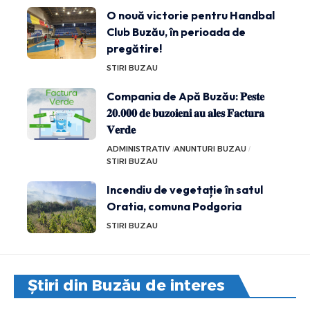
O nouă victorie pentru Handbal
Club Buzău, în perioada de
pregătire!
STIRI BUZAU
Compania de Apă Buzău: 𝐏𝐞𝐬𝐭𝐞
𝟐𝟎.𝟎𝟎𝟎 𝐝𝐞 𝐛𝐮𝐳𝐨𝐢𝐞𝐧𝐢 𝐚𝐮 𝐚𝐥𝐞𝐬 𝐅𝐚𝐜𝐭𝐮𝐫𝐚
𝐕𝐞𝐫𝐝𝐞
ADMINISTRATIV
ANUNTURI BUZAU
STIRI BUZAU
Incendiu de vegetație în satul
Oratia, comuna Podgoria
STIRI BUZAU
Știri din Buzău de interes