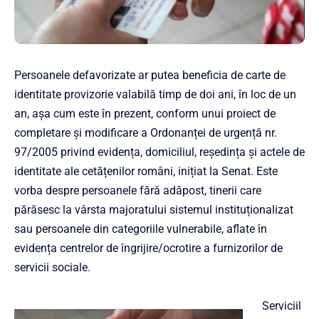
Persoanele defavorizate ar putea beneficia de carte de
identitate provizorie valabilă timp de doi ani, în loc de un
an, așa cum este în prezent, conform unui proiect de
completare și modificare a Ordonanței de urgență nr.
97/2005 privind evidența, domiciliul, reședința și actele de
identitate ale cetățenilor români, inițiat la Senat. Este
vorba despre persoanele fără adăpost, tinerii care
părăsesc la vârsta majoratului sistemul instituționalizat
sau persoanele din categoriile vulnerabile, aflate în
evidența centrelor de îngrijire/ocrotire a furnizorilor de
servicii sociale.
Serviciil