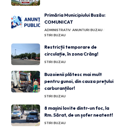
Primăria Municipiului Buzău:
COMUNICAT
ADMINISTRATIV
ANUNTURI BUZAU
STIRI BUZAU
Restricții temporare de
circulație, în zona Crâng!
STIRI BUZAU
Buzoienii plătesc mai mult
pentru gunoi, din cauza prețului
carburanților!
STIRI BUZAU
8 mașini lovite dintr-un foc, la
Rm. Sărat, de un șofer neatent!
STIRI BUZAU