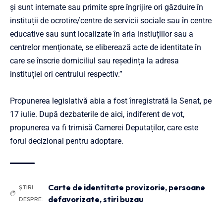
și sunt internate sau primite spre îngrijire ori găzduire în
instituții de ocrotire/centre de servicii sociale sau în centre
educative sau sunt localizate în aria instiuțiilor sau a
centrelor menționate, se eliberează acte de identitate în
care se înscrie domiciliul sau reședința la adresa
instituției ori centrului respectiv.”
Propunerea legislativă abia a fost înregistrată la Senat, pe
17 iulie. După dezbaterile de aici, indiferent de vot,
propunerea va fi trimisă Camerei Deputaților, care este
forul decizional pentru adoptare.
Carte de identitate provizorie
,
persoane
ȘTIRI
defavorizate
,
stiri buzau
DESPRE: