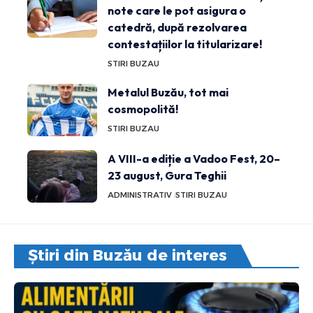
note care le pot asigura o
catedră, după rezolvarea
contestațiilor la titularizare!
STIRI BUZAU
Metalul Buzău, tot mai
cosmopolită!
STIRI BUZAU
A VIII-a ediție a Vadoo Fest, 20–
23 august, Gura Teghii
ADMINISTRATIV
STIRI BUZAU
Știri din Buzău de interes