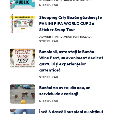
ADMINISTRATIV
ANUNTURI BUZAU
STIRI BUZAU
Shopping City Buzău găzduiește
PANINI FIFA WORLD CUP 26
Sticker Swap Tour
ADMINISTRATIV
ANUNTURI BUZAU
STIRI BUZAU
Buzoienii, așteptați la Buzău
Wine Fest, un eveniment dedicat
gustului și experiențelor
autentice!
STIRI BUZAU
Buzăul va avea, din nou, un
serviciu de ecarisaj!
STIRI BUZAU
Încă 8 dascăli buzoieni au obținut