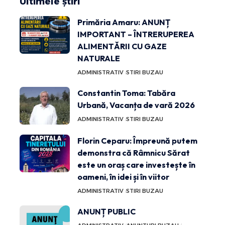
Ultimele știri
Primăria Amaru: ANUNȚ
IMPORTANT – ÎNTRERUPEREA
ALIMENTĂRII CU GAZE
NATURALE
ADMINISTRATIV
STIRI BUZAU
Constantin Toma: Tabăra
Urbană, Vacanța de vară 2026
ADMINISTRATIV
STIRI BUZAU
Florin Ceparu: Împreună putem
demonstra că Râmnicu Sărat
este un oraș care investește în
oameni, în idei și în viitor
ADMINISTRATIV
STIRI BUZAU
ANUNȚ PUBLIC