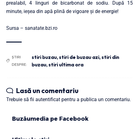
prea­labil, 4 linguri de bicar­bo­nat de sodiu. După 15
minute, ieșea din apă plină de vigoare și de energie!
Sursa –
sanatate.bzi.ro
stiri buzau
,
stiri de buzau azi
,
stiri din
ȘTIRI
buzau
,
stiri ultima ora
DESPRE:
Lasă un comentariu
Trebuie să fii
autentificat
pentru a publica un comentariu.
Buzăumedia pe Facebook