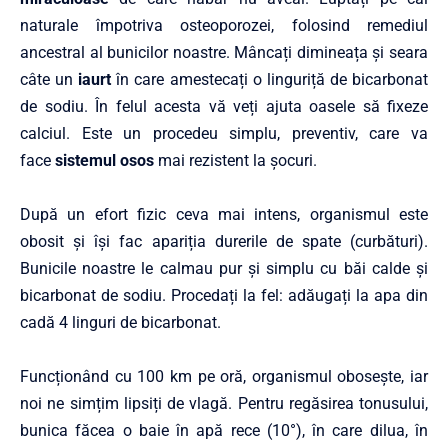
naturale împotriva os­teoporozei, folosind remediul
ancestral al bunicilor noastre. Mâncați dimineața și seara
câte un
iaurt
în care amestecați o linguriță de bicarbonat
de sodiu. În felul acesta vă veți ajuta oasele să fixeze
calciul. Este un procedeu simplu, preventiv, care va
face
sistemul osos
mai rezistent la șocuri.
După un efort fizic ceva mai intens, organismul este
obosit și își fac apariția durerile de spate (curbă­turi).
Bunicile noastre le calmau pur și simplu cu băi calde și
bicarbo­nat de sodiu. Procedați la fel: adăugați la apa din
cadă 4 linguri de bicarbonat.
Funcționând cu 100 km pe oră, organismul obosește, iar
noi ne simțim lipsiți de vlagă. Pentru regăsirea tonusului,
bunica făcea o baie în apă rece (10°), în care dilua, în