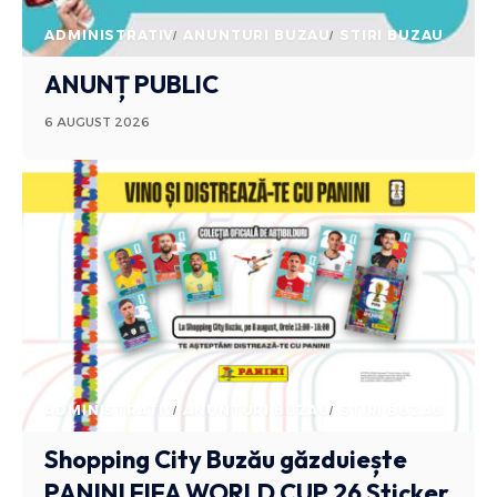
ADMINISTRATIV
ANUNTURI BUZAU
STIRI BUZAU
ANUNȚ PUBLIC
6 AUGUST 2026
ADMINISTRATIV
ANUNTURI BUZAU
STIRI BUZAU
Shopping City Buzău găzduiește
PANINI FIFA WORLD CUP 26 Sticker