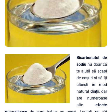
Bicarbonatul de
sodiu
nu doar că
te ajută să scapi
de coșuri și să îți
albești în mod
natural
dinții
, dar
are numeroase
alte
efecte
miraculoase
de care habar nu aveai. Luptați pe căi