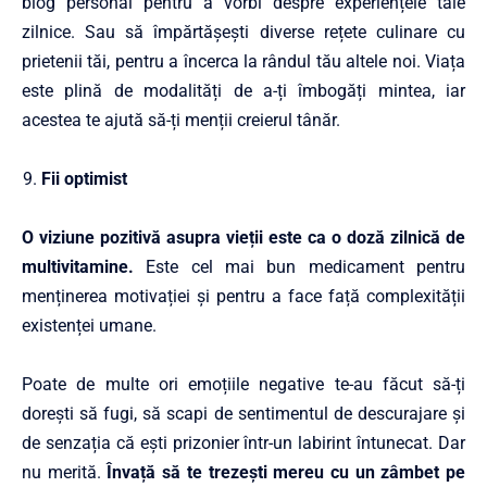
blog personal pentru a vorbi despre experiențele tale
zilnice. Sau să împărtășești diverse rețete culinare cu
prietenii tăi, pentru a încerca la rândul tău altele noi. Viața
este plină de modalități de a-ți îmbogăți mintea, iar
acestea te ajută să-ți menții
creierul
tânăr.
Fii optimist
O viziune pozitivă asupra vieții este ca o doză zilnică de
multivitamine.
Este cel mai bun medicament pentru
menținerea motivației și pentru a face față complexității
existenței umane.
Poate de multe ori emoțiile negative te-au făcut să-ți
dorești să fugi, să scapi de sentimentul de descurajare și
de senzația că ești prizonier într-un labirint întunecat. Dar
nu merită.
Învață să te trezești mereu cu un zâmbet pe