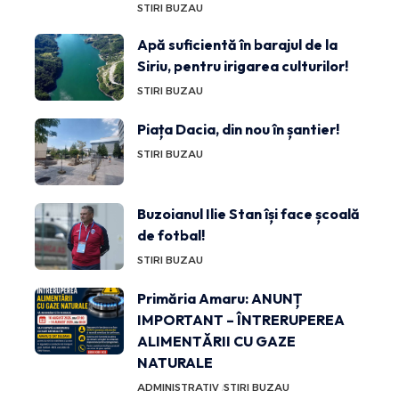
STIRI BUZAU
Apă suficientă în barajul de la
Siriu, pentru irigarea culturilor!
STIRI BUZAU
Piața Dacia, din nou în șantier!
STIRI BUZAU
Buzoianul Ilie Stan își face școală
de fotbal!
STIRI BUZAU
Primăria Amaru: ANUNȚ
IMPORTANT – ÎNTRERUPEREA
ALIMENTĂRII CU GAZE
NATURALE
ADMINISTRATIV
STIRI BUZAU