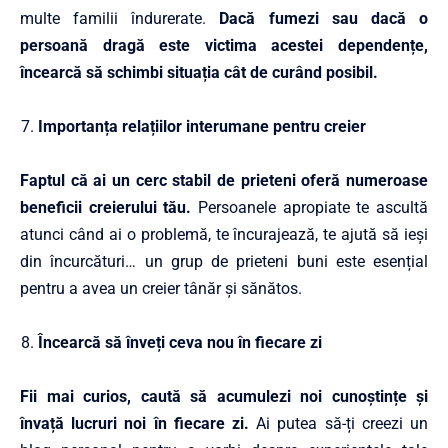
multe familii îndurerate.
Dacă fumezi sau dacă o
persoană dragă este victima acestei dependențe,
încearcă să schimbi situația cât de curând posibil.
Importanța relațiilor interumane pentru creier
Faptul că ai un cerc stabil de prieteni oferă numeroase
beneficii creierului tău.
Persoanele apropiate te ascultă
atunci când ai o problemă, te încurajează, te ajută să ieși
din încurcături… un grup de prieteni buni este esențial
pentru a avea un creier tânăr și sănătos.
Încearcă să înveți ceva nou în fiecare zi
Fii mai curios, caută să acumulezi noi cunoștințe și
învață lucruri noi în fiecare zi.
Ai putea să-ți creezi un