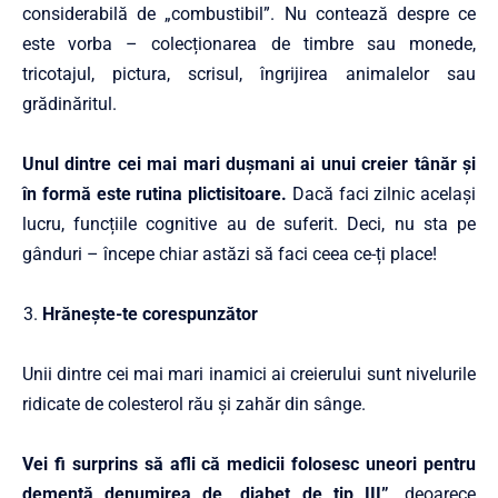
considerabilă de „combustibil”. Nu contează despre ce
este vorba – colecționarea de timbre sau monede,
tricotajul, pictura, scrisul, îngrijirea animalelor sau
grădinăritul.
Unul dintre cei mai mari dușmani ai unui creier tânăr și
în formă este rutina plictisitoare.
Dacă faci zilnic același
lucru, funcțiile cognitive au de suferit. Deci, nu sta pe
gânduri – începe chiar astăzi să faci ceea ce-ți place!
Hrănește-te corespunzător
Unii dintre cei mai mari inamici ai creierului sunt nivelurile
ridicate de colesterol rău și zahăr din sânge.
Vei fi surprins să afli că medicii folosesc uneori pentru
demență denumirea de „diabet de tip III”,
deoarece