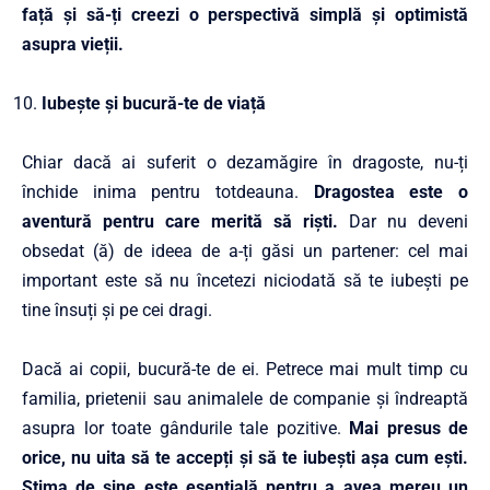
față și să-ți creezi o perspectivă simplă și optimistă
asupra vieții.
Iubește și bucură-te de viață
Chiar dacă ai suferit o dezamăgire în dragoste, nu-ți
închide inima pentru totdeauna.
Dragostea este o
aventură pentru care merită să riști.
Dar nu deveni
obsedat (ă) de ideea de a-ți găsi un partener: cel mai
important este să nu încetezi niciodată să te iubești pe
tine însuți și pe cei dragi.
Dacă ai copii, bucură-te de ei. Petrece mai mult timp cu
familia, prietenii sau animalele de companie și îndreaptă
asupra lor toate gândurile tale pozitive.
Mai presus de
orice, nu uita să te accepți și să te iubești așa cum ești.
Stima de sine este esențială pentru a avea mereu un