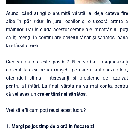
Atunci când atingi o anumită vârstă, ai deja câteva fire
albe în păr, riduri în jurul ochilor și o ușoară artrită a
mâinilor. Dar în ciuda acestor semne ale îmbătrânirii, poți
să îți menții în continuare creierul tânăr și sănătos, până
la sfârșitul vieții.
Credeai că nu este posibil? Nici vorbă. Imaginează-ți
creierul tău ca pe un mușchi pe care îl antrenezi zilnic,
oferindu-i stimuli interesanți și probleme de rezolvat
pentru a-l întări. La final, vârsta nu va mai conta, pentru
că vei avea un
creier tânăr și sănătos
.
Vrei să afli cum poți reuși acest lucru?
Mergi pe jos timp de o oră în fiecare zi