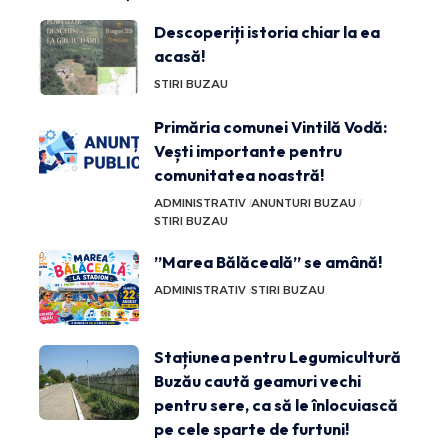
Descoperiți istoria chiar la ea
acasă!
STIRI BUZAU
Primăria comunei Vintilă Vodă:
Vești importante pentru
comunitatea noastră!
ADMINISTRATIV
ANUNTURI BUZAU
STIRI BUZAU
”Marea Bălăceală” se amână!
ADMINISTRATIV
STIRI BUZAU
Stațiunea pentru Legumicultură
Buzău caută geamuri vechi
pentru sere, ca să le înlocuiască
pe cele sparte de furtuni!