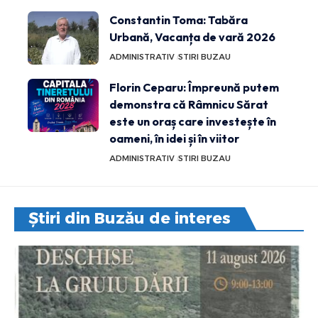
Constantin Toma: Tabăra
Urbană, Vacanța de vară 2026
ADMINISTRATIV
STIRI BUZAU
Florin Ceparu: Împreună putem
demonstra că Râmnicu Sărat
este un oraș care investește în
oameni, în idei și în viitor
ADMINISTRATIV
STIRI BUZAU
Știri din Buzău de interes