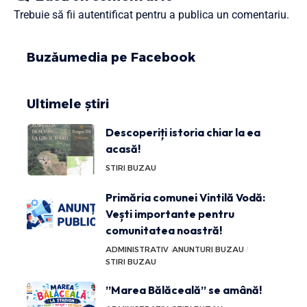
Trebuie să fii
autentificat
pentru a publica un comentariu.
Buzăumedia pe Facebook
Ultimele știri
Descoperiți istoria chiar la ea
acasă!
STIRI BUZAU
Primăria comunei Vintilă Vodă:
Vești importante pentru
comunitatea noastră!
ADMINISTRATIV
ANUNTURI BUZAU
STIRI BUZAU
”Marea Bălăceală” se amână!