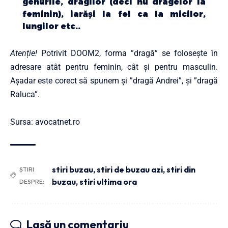
genurile, dragilor (deci nu dragelor la
feminin), iarăși la fel ca la micilor,
lungilor etc..
Atenție!
Potrivit DOOM2, forma ”dragă” se folosește în
adresare atât pentru feminin, cât și pentru masculin.
Așadar este corect să spunem și ”dragă Andrei”, și ”dragă
Raluca”.
Sursa: avocatnet.ro
stiri buzau
,
stiri de buzau azi
,
stiri din
ȘTIRI
buzau
,
stiri ultima ora
DESPRE:
Lasă un comentariu