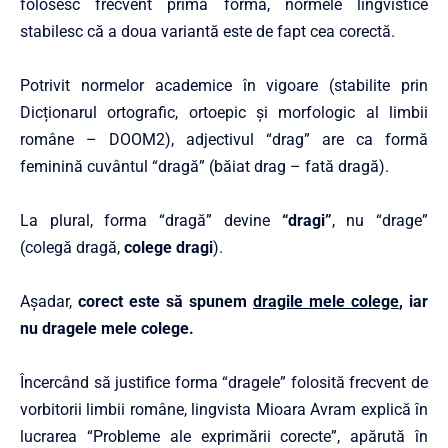
folosesc frecvent prima formă, normele lingvistice
stabilesc că a doua variantă este de fapt cea corectă.
Potrivit normelor academice în vigoare (stabilite prin
Dicționarul ortografic, ortoepic și morfologic al limbii
române – DOOM2), adjectivul “drag” are ca formă
feminină cuvântul “dragă” (băiat drag – fată dragă).
La plural, forma “dragă” devine
“dragi”
, nu “drage”
(colegă dragă,
colege dragi
).
Așadar,
corect este să spunem
dragile mele colege
, iar
nu dragele mele colege.
Încercând să justifice forma “dragele” folosită frecvent de
vorbitorii limbii române, lingvista Mioara Avram explică în
lucrarea “Probleme ale exprimării corecte”, apărută în