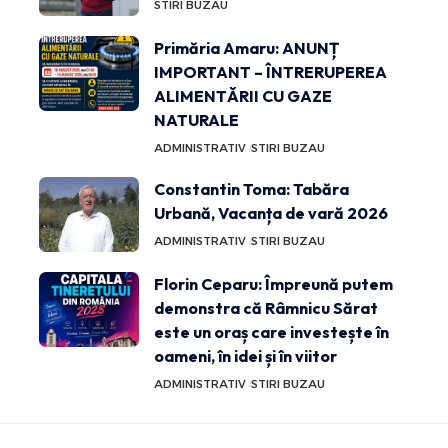
STIRI BUZAU
Primăria Amaru: ANUNȚ
IMPORTANT – ÎNTRERUPEREA
ALIMENTĂRII CU GAZE
NATURALE
ADMINISTRATIV
STIRI BUZAU
Constantin Toma: Tabăra
Urbană, Vacanța de vară 2026
ADMINISTRATIV
STIRI BUZAU
Florin Ceparu: Împreună putem
demonstra că Râmnicu Sărat
este un oraș care investește în
oameni, în idei și în viitor
ADMINISTRATIV
STIRI BUZAU