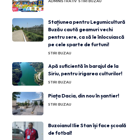
ADMINISTRATIV
STIRI BUZAU
Stațiunea pentru Legumicultură
Buzău caută geamuri vechi
pentru sere, ca să le înlocuiască
pe cele sparte de furtuni!
STIRI BUZAU
Apă suficientă în barajul de la
Siriu, pentru irigarea culturilor!
STIRI BUZAU
Piața Dacia, din nou în șantier!
STIRI BUZAU
Buzoianul Ilie Stan își face școală
de fotbal!