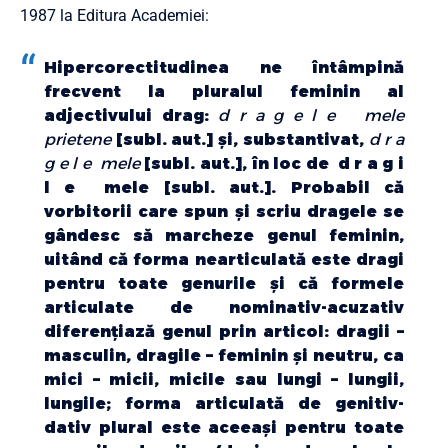
1987 la Editura Academiei:
Hipercorectitudinea ne întâmpină
frecvent la pluralul feminin al
adjectivului drag:
d r a g e l e mele
prietene
[subl. aut.] și, substantivat,
d r a
g e l e mele
[subl. aut.], în loc de d r a g i
l e mele [subl. aut.]. Probabil că
vorbitorii care spun și scriu dragele se
gândesc să marcheze genul feminin,
uitând că forma nearticulată este dragi
pentru toate genurile și că formele
articulate de nominativ-acuzativ
diferențiază genul prin articol: dragii –
masculin, dragile – feminin și neutru, ca
mici – micii, micile sau lungi – lungii,
lungile; forma articulată de genitiv-
dativ plural este aceeași pentru toate