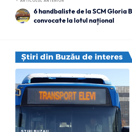
ARTICOLUL ANTERIOR
6 handbaliste de la SCM Gloria 
convocate la lotul național
Știri din Buzău de interes
STIRI BUZAU