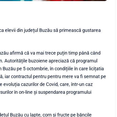
ca elevii din județul Buzău să primească gustarea
uzău afirmă că va mai trece puțin timp până când
orn. Autoritățile buzoiene apreciază că programul
n Buzău pe 5 octombrie, în condițiile în care licițatia
ată, iar contractul pentru pentru mere va fi semnat pe
evoluția cazurilor de Covid, care, într-un caz
rsurilor în on-line și suspendarea programului
udețul Buzău cu lapte, corn și fructe pe băncile