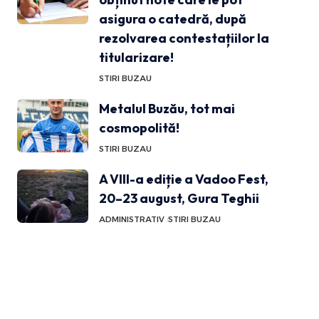
asigura o catedră, după
rezolvarea contestațiilor la
titularizare!
STIRI BUZAU
Metalul Buzău, tot mai
cosmopolită!
STIRI BUZAU
A VIII-a ediție a Vadoo Fest,
20–23 august, Gura Teghii
ADMINISTRATIV
STIRI BUZAU