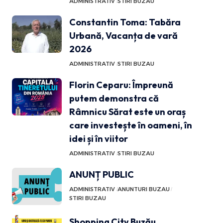
ADMINISTRATIV
STIRI BUZAU
Constantin Toma: Tabăra
Urbană, Vacanța de vară
2026
ADMINISTRATIV
STIRI BUZAU
Florin Ceparu: Împreună
putem demonstra că
Râmnicu Sărat este un oraș
care investește în oameni, în
idei și în viitor
ADMINISTRATIV
STIRI BUZAU
ANUNȚ PUBLIC
ADMINISTRATIV
ANUNTURI BUZAU
STIRI BUZAU
Shopping City Buzău