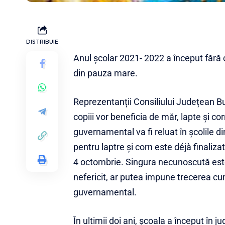
DISTRIBUIE
Anul școlar 2021- 2022 a început fără 
din pauza mare.
Reprezentanții Consiliului Județean B
copiii vor beneficia de măr, lapte și c
guvernamental va fi reluat în școlile di
pentru laptre și corn este déjà finaliz
4 octombrie. Singura necunoscută este 
nefericit, ar putea impune trecerea cu
guvernamental.
În ultimii doi ani, școala a început în j