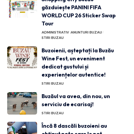
găzduiește PANINI FIFA
WORLD CUP 26 Sticker Swap
Tour
ADMINISTRATIV
ANUNTURI BUZAU
STIRI BUZAU
Buzoienii, așteptați la Buzău
Wine Fest, un eveniment
dedicat gustului și
experiențelor autentice!
STIRI BUZAU
Buzăul va avea, din nou, un
serviciu de ecarisaj!
STIRI BUZAU
Încă 8 dascăli buzoieni au
obținut note care le pot