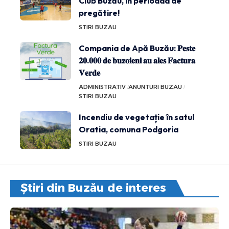
Club Buzău, în perioada de
pregătire!
STIRI BUZAU
Compania de Apă Buzău: 𝐏𝐞𝐬𝐭𝐞
𝟐𝟎.𝟎𝟎𝟎 𝐝𝐞 𝐛𝐮𝐳𝐨𝐢𝐞𝐧𝐢 𝐚𝐮 𝐚𝐥𝐞𝐬 𝐅𝐚𝐜𝐭𝐮𝐫𝐚
𝐕𝐞𝐫𝐝𝐞
ADMINISTRATIV
ANUNTURI BUZAU
STIRI BUZAU
Incendiu de vegetație în satul
Oratia, comuna Podgoria
STIRI BUZAU
Știri din Buzău de interes