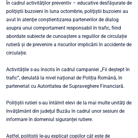
În cadrul activităţilor preventiv – educative desfăşurate de
poliţiştii buzoieni în luna octombrie, poliţiştii buzoieni au
avut în atenţie conştientizarea partenerilor de dialog
asupra unui comportament responsabil în trafic, fiind
abordate subiecte de cunoaștere a regulilor de circulație
rutieră și de prevenire a riscurilor implicării în accidente de
circulație.
Activitățile s-au înscris în cadrul campaniei ,,Fii deștept în
trafic”, derulată la nivel național de Poliția Română, în
parteneriat cu Autoritatea de Supraveghere Financiară.
Polițiștii rutieri s-au întâlnit elevi de la mai multe unităţi de
învăţământ din judeţul Buzău în cadrul unor sesiuni de
informare în domeniul siguranței rutiere.
Astfel, polițiștii le-au explicat copiilor cât este de