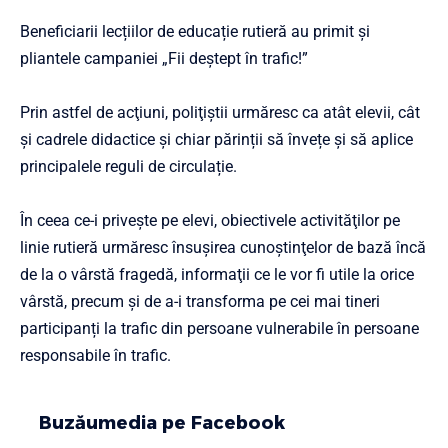
Beneficiarii lecțiilor de educație rutieră au primit şi
pliantele campaniei „Fii deștept în trafic!”
Prin astfel de acţiuni, poliţiştii urmăresc ca atât elevii, cât
şi cadrele didactice și chiar părinții să învețe și să aplice
principalele reguli de circulație.
În ceea ce-i priveşte pe elevi, obiectivele activităţilor pe
linie rutieră urmăresc însuşirea cunoştinţelor de bază încă
de la o vârstă fragedă, informaţii ce le vor fi utile la orice
vârstă, precum și de a-i transforma pe cei mai tineri
participanți la trafic din persoane vulnerabile în persoane
responsabile în trafic.
Buzăumedia pe Facebook