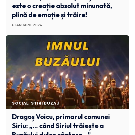
este o creație absolut minunată,
plină de emoție și trăire!
6 IANUARIE 2024
SOCIAL
STIRI BUZAU
Dragoș Voicu, primarul comunei
Siriu: „… când Siriul trăiește a
Buzăului dulce cântare…”