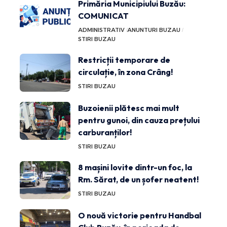
Primăria Municipiului Buzău:
COMUNICAT
ADMINISTRATIV
ANUNTURI BUZAU
STIRI BUZAU
Restricții temporare de
circulație, în zona Crâng!
STIRI BUZAU
Buzoienii plătesc mai mult
pentru gunoi, din cauza prețului
carburanților!
STIRI BUZAU
8 mașini lovite dintr-un foc, la
Rm. Sărat, de un șofer neatent!
STIRI BUZAU
O nouă victorie pentru Handbal