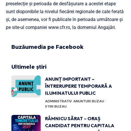
preselecţie şi perioada de desfăşurare a acestei etape
sunt disponibile la nivelul fiecărei regionale de cale ferată
şi, de asemenea, vor fi publicate în perioada următoare şi
pe site-ul companiei
www.cfr.ro
, la domeniul Angajări.
Buzăumedia pe Facebook
Ultimele știri
ANUNȚ IMPORTANT –
ÎNTRERUPERE TEMPORARĂ A
ILUMINATULUI PUBLIC
ADMINISTRATIV
ANUNTURI BUZAU
STIRI BUZAU
RÂMNICU SĂRAT – ORAȘ
CANDIDAT PENTRU CAPITALA