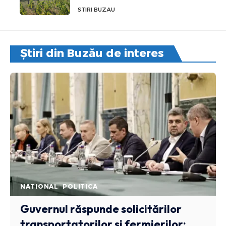
STIRI BUZAU
Știri din Buzău de interes
NATIONAL
POLITICA
Guvernul răspunde solicitărilor
transportatorilor și fermierilor: