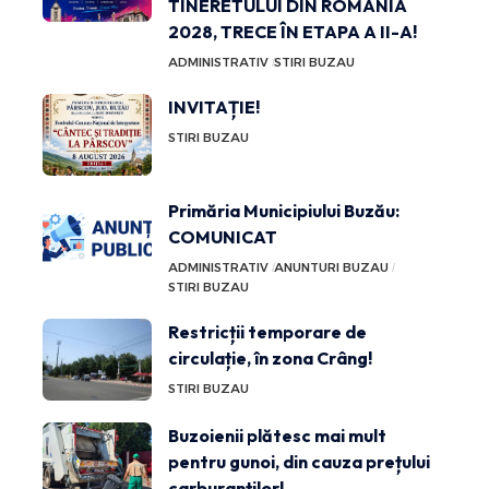
TINERETULUI DIN ROMÂNIA
2028, TRECE ÎN ETAPA A II-A!
ADMINISTRATIV
STIRI BUZAU
INVITAȚIE!
STIRI BUZAU
Primăria Municipiului Buzău:
COMUNICAT
ADMINISTRATIV
ANUNTURI BUZAU
STIRI BUZAU
Restricții temporare de
circulație, în zona Crâng!
STIRI BUZAU
Buzoienii plătesc mai mult
pentru gunoi, din cauza prețului
carburanților!