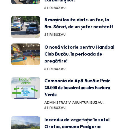
STIRI BUZAU
8 mașini lovite dintr-un foc, la
Rm. Sărat, de un șofer neatent!
STIRI BUZAU
O nouă victorie pentru Handbal
Club Buzău, în perioada de
pregătire!
STIRI BUZAU
Compania de Apă Buzău: 𝐏𝐞𝐬𝐭𝐞
𝟐𝟎.𝟎𝟎𝟎 𝐝𝐞 𝐛𝐮𝐳𝐨𝐢𝐞𝐧𝐢 𝐚𝐮 𝐚𝐥𝐞𝐬 𝐅𝐚𝐜𝐭𝐮𝐫𝐚
𝐕𝐞𝐫𝐝𝐞
ADMINISTRATIV
ANUNTURI BUZAU
STIRI BUZAU
Incendiu de vegetație în satul
Oratia, comuna Podgoria