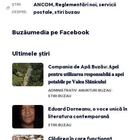
ANCOM
,
Reglementări noi
,
servicii
ȘTIRI
postale
,
stiri buzau
DESPRE:
Buzăumedia pe Facebook
Ultimele știri
Compania de Apă Buzău: 𝐀𝐩𝐞𝐥
𝐩𝐞𝐧𝐭𝐫𝐮 𝐮𝐭𝐢𝐥𝐢𝐳𝐚𝐫𝐞𝐚 𝐫𝐞𝐬𝐩𝐨𝐧𝐬𝐚𝐛𝐢𝐥𝐚̆ 𝐚 𝐚𝐩𝐞𝐢
𝐩𝐨𝐭𝐚𝐛𝐢𝐥𝐞 𝐩𝐞 𝐕𝐚𝐥𝐞𝐚 𝐒𝐥𝐚̆𝐧𝐢𝐜𝐮𝐥𝐮𝐢
ADMINISTRATIV
ANUNTURI BUZAU
STIRI BUZAU
Eduard Dorneanu, o voce unică în
literatura contemporană
STIRI BUZAU
Clădirea în care funcționat