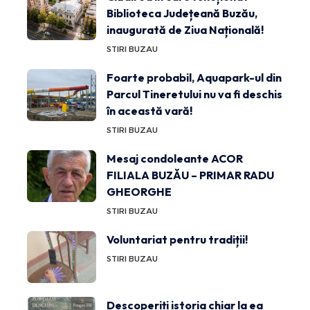
Biblioteca Județeană Buzău,
inaugurată de Ziua Națională!
STIRI BUZAU
Foarte probabil, Aquapark-ul din
Parcul Tineretului nu va fi deschis
în această vară!
STIRI BUZAU
Mesaj condoleante ACOR
FILIALA BUZĂU – PRIMAR RADU
GHEORGHE
STIRI BUZAU
Voluntariat pentru tradiții!
STIRI BUZAU
Descoperiți istoria chiar la ea