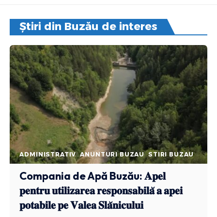
Știri din Buzău de interes
ADMINISTRATIV
ANUNTURI BUZAU
STIRI BUZAU
Compania de Apă Buzău: 𝐀𝐩𝐞𝐥
𝐩𝐞𝐧𝐭𝐫𝐮 𝐮𝐭𝐢𝐥𝐢𝐳𝐚𝐫𝐞𝐚 𝐫𝐞𝐬𝐩𝐨𝐧𝐬𝐚𝐛𝐢𝐥𝐚̆ 𝐚 𝐚𝐩𝐞𝐢
𝐩𝐨𝐭𝐚𝐛𝐢𝐥𝐞 𝐩𝐞 𝐕𝐚𝐥𝐞𝐚 𝐒𝐥𝐚̆𝐧𝐢𝐜𝐮𝐥𝐮𝐢