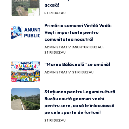
acasă!
STIRI BUZAU
Primăria comunei Vintilă Vodă:
Vești importante pentru
comunitatea noastră!
ADMINISTRATIV
ANUNTURI BUZAU
STIRI BUZAU
”Marea Bălăceală” se amână!
ADMINISTRATIV
STIRI BUZAU
Stațiunea pentru Legumicultură
Buzău caută geamuri vechi
pentru sere, ca să le înlocuiască
pe cele sparte de furtuni!
STIRI BUZAU