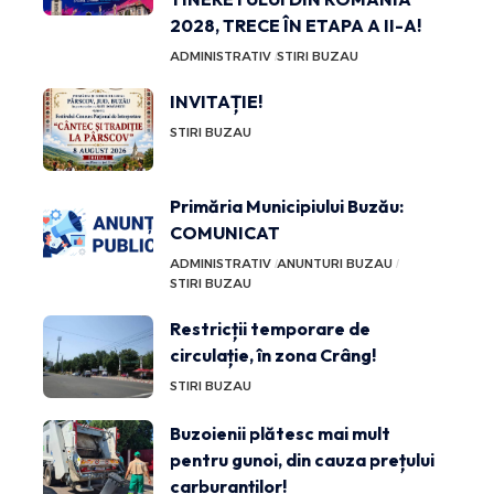
2028, TRECE ÎN ETAPA A II-A!
ADMINISTRATIV
STIRI BUZAU
INVITAȚIE!
STIRI BUZAU
Primăria Municipiului Buzău:
COMUNICAT
ADMINISTRATIV
ANUNTURI BUZAU
STIRI BUZAU
Restricții temporare de
circulație, în zona Crâng!
STIRI BUZAU
Buzoienii plătesc mai mult
pentru gunoi, din cauza prețului
carburanților!