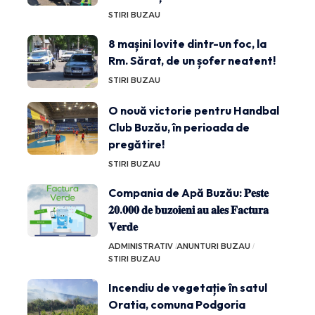
STIRI BUZAU
8 mașini lovite dintr-un foc, la
Rm. Sărat, de un șofer neatent!
STIRI BUZAU
O nouă victorie pentru Handbal
Club Buzău, în perioada de
pregătire!
STIRI BUZAU
Compania de Apă Buzău: 𝐏𝐞𝐬𝐭𝐞
𝟐𝟎.𝟎𝟎𝟎 𝐝𝐞 𝐛𝐮𝐳𝐨𝐢𝐞𝐧𝐢 𝐚𝐮 𝐚𝐥𝐞𝐬 𝐅𝐚𝐜𝐭𝐮𝐫𝐚
𝐕𝐞𝐫𝐝𝐞
ADMINISTRATIV
ANUNTURI BUZAU
STIRI BUZAU
Incendiu de vegetație în satul
Oratia, comuna Podgoria