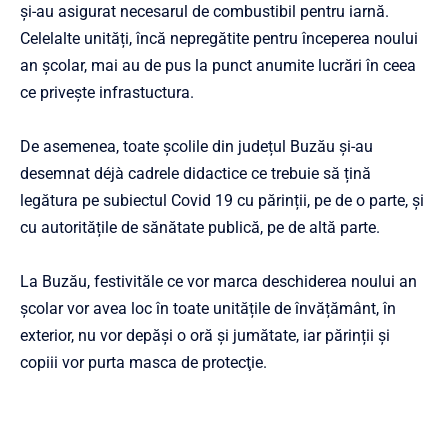
și-au asigurat necesarul de combustibil pentru iarnă.
Celelalte unități, încă nepregătite pentru începerea noului
an școlar, mai au de pus la punct anumite lucrări în ceea
ce privește infrastuctura.
De asemenea, toate școlile din județul Buzău și-au
desemnat déjà cadrele didactice ce trebuie să țină
legătura pe subiectul Covid 19 cu părinții, pe de o parte, și
cu autoritățile de sănătate publică, pe de altă parte.
La Buzău, festivităle ce vor marca deschiderea noului an
școlar vor avea loc în toate unitățile de învățământ, în
exterior, nu vor depăși o oră şi jumătate, iar părinții şi
copiii vor purta masca de protecţie.