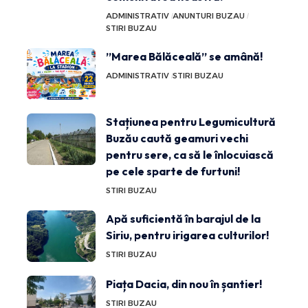
ADMINISTRATIV
ANUNTURI BUZAU
STIRI BUZAU
”Marea Bălăceală” se amână!
ADMINISTRATIV
STIRI BUZAU
Stațiunea pentru Legumicultură
Buzău caută geamuri vechi
pentru sere, ca să le înlocuiască
pe cele sparte de furtuni!
STIRI BUZAU
Apă suficientă în barajul de la
Siriu, pentru irigarea culturilor!
STIRI BUZAU
Piața Dacia, din nou în șantier!
STIRI BUZAU