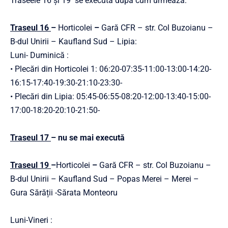
Traseele 16 și 19 se execută după cum urmează:
Traseul 16
–
Horticolei
–
Gară CFR – str. Col Buzoianu –
B-dul Unirii – Kaufland Sud – Lipia:
Luni- Duminică :
• Plecări din Horticolei 1: 06:20-07:35-11:00-13:00-14:20-
16:15-17:40-19:30-21:10-23:30-
• Plecări din Lipia: 05:45-06:55-08:20-12:00-13:40-15:00-
17:00-18:20-20:10-21:50-
Traseul 17
– nu se mai execută
Traseul 19
–
Horticolei
–
Gară CFR – str. Col Buzoianu –
B-dul Unirii – Kaufland Sud – Popas Merei – Merei –
Gura Sărății -Sărata Monteoru
Luni-Vineri :