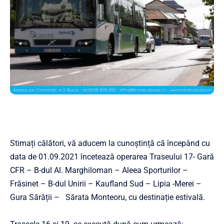
Stimați călători, vă aducem la cunoștință că începând cu
data de 01.09.2021 încetează operarea Traseului 17- Gară
CFR – B-dul Al. Marghiloman – Aleea Sporturilor –
Frăsinet – B-dul Unirii – Kaufland Sud – Lipia -Merei –
Gura Sărății – Sărata Monteoru, cu destinație estivală.