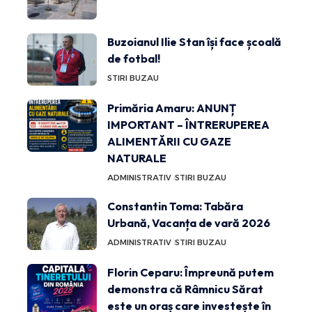
Buzoianul Ilie Stan își face școală
de fotbal!
STIRI BUZAU
Primăria Amaru: ANUNȚ
IMPORTANT – ÎNTRERUPEREA
ALIMENTĂRII CU GAZE
NATURALE
ADMINISTRATIV
STIRI BUZAU
Constantin Toma: Tabăra
Urbană, Vacanța de vară 2026
ADMINISTRATIV
STIRI BUZAU
Florin Ceparu: Împreună putem
demonstra că Râmnicu Sărat
este un oraș care investește în