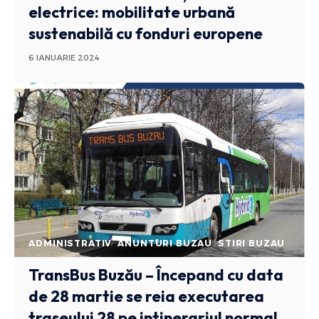
electrice: mobilitate urbană
sustenabilă cu fonduri europene
6 IANUARIE 2024
ADMINISTRATIV
ANUNTURI BUZAU
STIRI BUZAU
TransBus Buzău – Începand cu data
de 28 martie se reia executarea
traseului 28 pe intinerariul normal