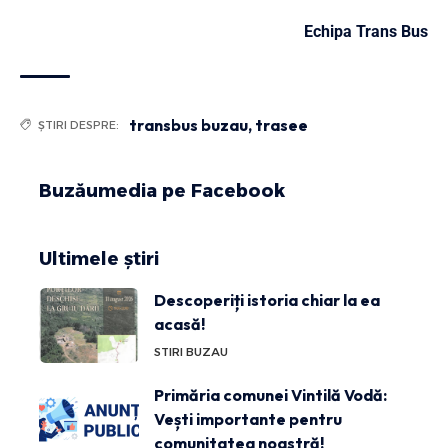
Echipa Trans Bus
transbus buzau
,
trasee
ȘTIRI DESPRE:
Buzăumedia pe Facebook
Ultimele știri
Descoperiți istoria chiar la ea
acasă!
STIRI BUZAU
Primăria comunei Vintilă Vodă:
Vești importante pentru
comunitatea noastră!