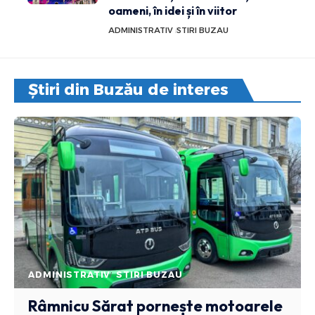
oameni, în idei și în viitor
ADMINISTRATIV
STIRI BUZAU
Știri din Buzău de interes
ADMINISTRATIV
STIRI BUZAU
Râmnicu Sărat pornește motoarele